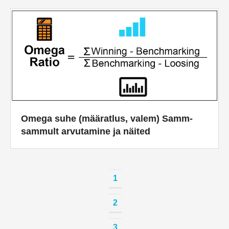
Omega suhe (määratlus, valem) Samm-
sammult arvutamine ja näited
1
2
3