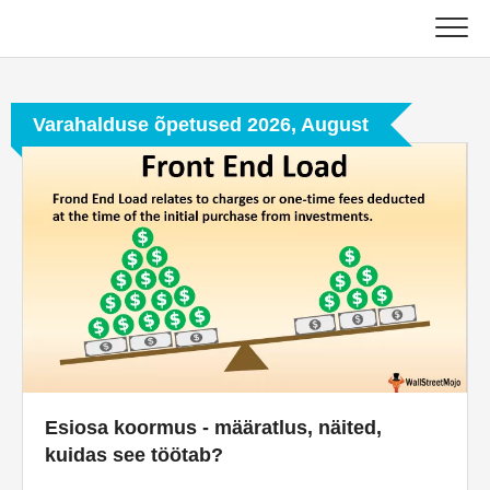
Skip
to
content
Põhiline
Varahalduse õpetused 2026, August
Raamatupidamise õpetused
Varahalduse õpetused
Excel, VBA ja Power BI
Investeerimispanganduse õpetused
Parimad raamatud
Finants Karjäärijuhised
Esiosa koormus - määratlus, näited,
kuidas see töötab?
Rahanduse sertifitseerimise ressursid