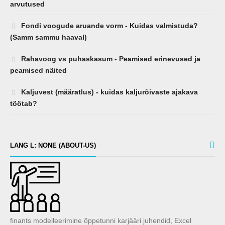
arvutused
Fondi voogude aruande vorm - Kuidas valmistuda?
(Samm sammu haaval)
Rahavoog vs puhaskasum - Peamised erinevused ja
peamised näited
Kaljuvest (määratlus) - kuidas kaljurõivaste ajakava
töötab?
LANG L: NONE (ABOUT-US)
finants modelleerimine õppetunni karjääri juhendid, Excel