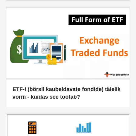
Finantsmodelleerimise õpetused
Täisvorm
Riskijuhtimise õpetused
ETF-i (börsil kaubeldavate fondide) täielik
vorm - kuidas see töötab?