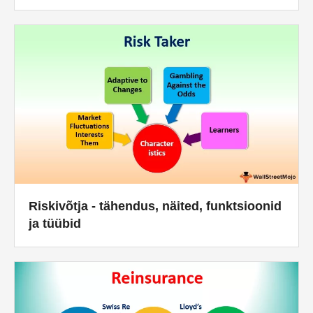
Riskivõtja - tähendus, näited, funktsioonid
ja tüübid