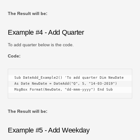
The Result will be:
Example #4 - Add Quarter
To add quarter below is the code.
Code:
Sub DateAdd_Example2() 'To add quarter Dim NewDate 
As Date NewDate = DateAdd("Q", 5, "14-03-2019") 
MsgBox Format(NewDate, "dd-mmm-yyyy") End Sub
The Result will be:
Example #5 - Add Weekday