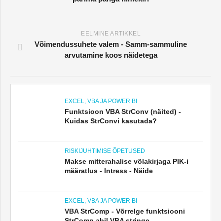
EELMINE ARTIKKEL
Võimendussuhete valem - Samm-sammuline
arvutamine koos näidetega
EXCEL, VBA JA POWER BI
Funktsioon VBA StrConv (näited) -
Kuidas StrConvi kasutada?
RISKIJUHTIMISE ÕPETUSED
Makse mitterahalise võlakirjaga PIK-i
määratlus - Intress - Näide
EXCEL, VBA JA POWER BI
VBA StrComp - Võrrelge funktsiooni
StrComp abil VBA stringe