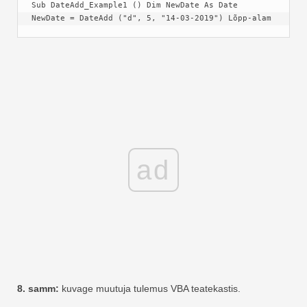
Sub DateAdd_Example1 () Dim NewDate As Date 
NewDate = DateAdd ("d", 5, "14-03-2019") Lõpp-alam
ad
8. samm:
kuvage muutuja tulemus VBA teatekastis.