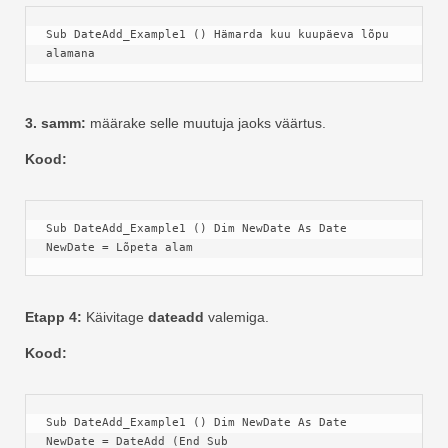
Sub DateAdd_Example1 () Hämarda kuu kuupäeva lõpu 
alamana
3. samm:
määrake selle muutuja jaoks väärtus.
Kood:
Sub DateAdd_Example1 () Dim NewDate As Date 
NewDate = Lõpeta alam
Etapp 4:
Käivitage
dateadd
valemiga.
Kood:
Sub DateAdd_Example1 () Dim NewDate As Date 
NewDate = DateAdd (End Sub