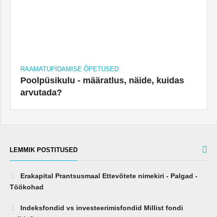
RAAMATUPIDAMISE ÕPETUSED
Poolpüsikulu - määratlus, näide, kuidas
arvutada?
LEMMIK POSTITUSED
Erakapital Prantsusmaal Ettevõtete nimekiri - Palgad -
Töökohad
Indeksfondid vs investeerimisfondid Millist fondi