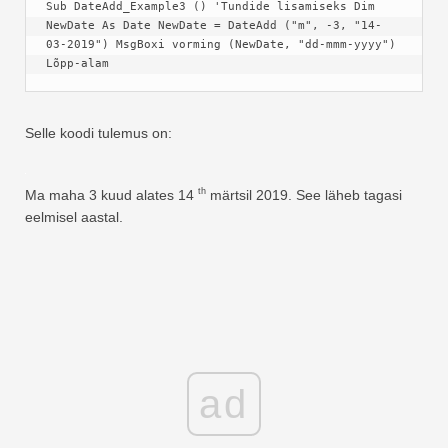
Sub DateAdd_Example3 () 'Tundide lisamiseks Dim 
NewDate As Date NewDate = DateAdd ("m", -3, "14-
03-2019") MsgBoxi vorming (NewDate, "dd-mmm-yyyy") 
Lõpp-alam
Selle koodi tulemus on:
th
Ma maha 3 kuud alates 14
märtsil 2019. See läheb tagasi
eelmisel aastal.
ad