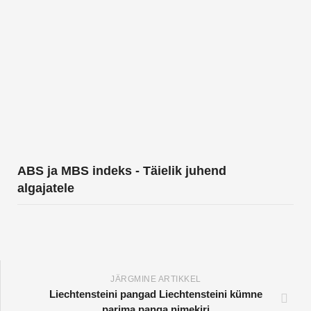
ABS ja MBS indeks - Täielik juhend
algajatele
JÄRGMINE ARTIKKEL
Liechtensteini pangad Liechtensteini kümne
parima panga nimekiri