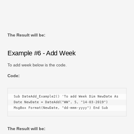
The Result will be:
Example #6 - Add Week
To add week below is the code.
Code:
Sub DateAdd_Example2() 'To add Week Dim NewDate As 
Date NewDate = DateAdd("WW", 5, "14-03-2019") 
MsgBox Format(NewDate, "dd-mmm-yyyy") End Sub
The Result will be: