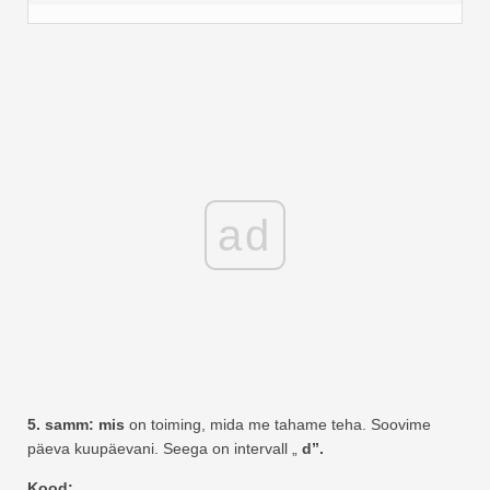
ad
5. samm: mis
on toiming, mida me tahame teha. Soovime
päeva kuupäevani. Seega on intervall „
d”.
Kood: