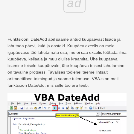
ad
Funktsiooni DateAdd abil saame antud kuupäevast lisada ja
lahutada päevi, kuid ja aastaid. Kuupäev excelis on meie
igapäevase töö lahutamatu osa; me ei saa excelis töötada ilma
kuupäeva, kellaaja ja muu olulise kraamita. Ühe kuupäeva
lisamine teisele kuupäevale, ühe kuupäeva teisest lahutamine
on tavaline protsess. Tavalises töölehel teeme lihtsalt
aritmeetilised toimingud ja saame tulemuse. VBA-s on meil
funktsioon DateAdd, mis selle töö ära teeb.