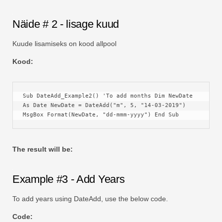
Näide # 2 - lisage kuud
Kuude lisamiseks on kood allpool
Kood:
Sub DateAdd_Example2() 'To add months Dim NewDate 
As Date NewDate = DateAdd("m", 5, "14-03-2019") 
MsgBox Format(NewDate, "dd-mmm-yyyy") End Sub
The result will be:
Example #3 - Add Years
To add years using DateAdd, use the below code.
Code: