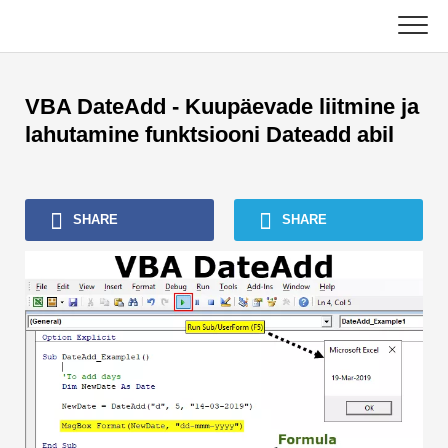
Skip
to
content
Põhiline
VBA DateAdd - Kuupäevade liitmine ja
Raamatupidamise õpetused
lahutamine funktsiooni Dateadd abil
Varahalduse õpetused
SHARE
SHARE
Excel, VBA ja Power BI
Investeerimispanganduse õpetused
Parimad raamatud
Finants Karjäärijuhised
Rahanduse sertifitseerimise ressursid