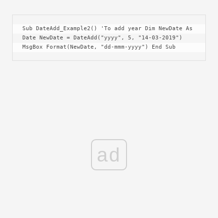
Sub DateAdd_Example2() 'To add year Dim NewDate As 
Date NewDate = DateAdd("yyyy", 5, "14-03-2019") 
MsgBox Format(NewDate, "dd-mmm-yyyy") End Sub
ad