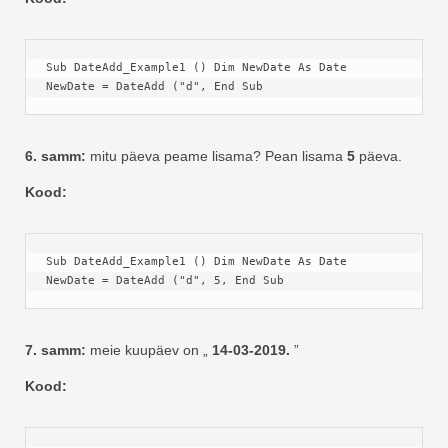
Sub DateAdd_Example1 () Dim NewDate As Date 
NewDate = DateAdd ("d", End Sub
6. samm:
mitu päeva peame lisama? Pean lisama
5
päeva.
Kood:
Sub DateAdd_Example1 () Dim NewDate As Date 
NewDate = DateAdd ("d", 5, End Sub
7. samm:
meie kuupäev on „
14-03-2019.
”
Kood: