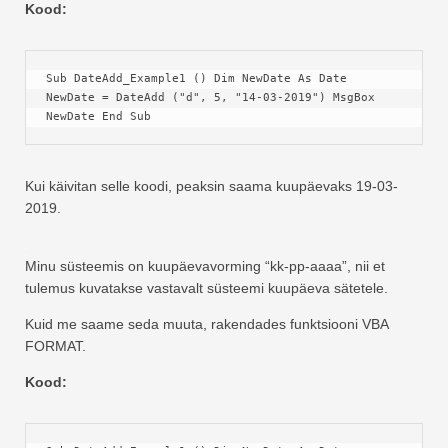
Kood:
Sub DateAdd_Example1 () Dim NewDate As Date 
NewDate = DateAdd ("d", 5, "14-03-2019") MsgBox 
NewDate End Sub
Kui käivitan selle koodi, peaksin saama kuupäevaks 19-03-
2019.
Minu süsteemis on kuupäevavorming “kk-pp-aaaa”, nii et
tulemus kuvatakse vastavalt süsteemi kuupäeva sätetele.
Kuid me saame seda muuta, rakendades funktsiooni VBA
FORMAT.
Kood: