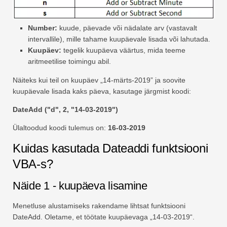
Number:
kuude, päevade või nädalate arv (vastavalt
intervallile), mille tahame kuupäevale lisada või lahutada.
Kuupäev:
tegelik kuupäeva väärtus, mida teeme
aritmeetilise toimingu abil.
Näiteks kui teil on kuupäev „14-märts-2019” ja soovite
kuupäevale lisada kaks päeva, kasutage järgmist koodi:
DateAdd ("d", 2, "14-03-2019")
Ülaltoodud koodi tulemus on:
16-03-2019
Kuidas kasutada Dateaddi funktsiooni
VBA-s?
Näide 1 - kuupäeva lisamine
Menetluse alustamiseks rakendame lihtsat funktsiooni
DateAdd. Oletame, et töötate kuupäevaga „14-03-2019“.