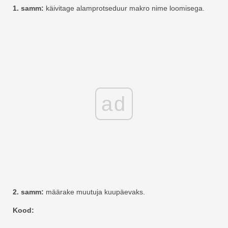
1. samm:
käivitage alamprotseduur makro nime loomisega.
ad
2. samm:
määrake muutuja kuupäevaks.
Kood: