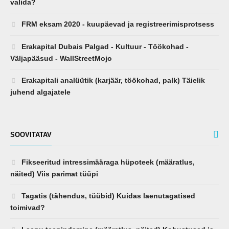
valida?
FRM eksam 2020 - kuupäevad ja registreerimisprotsess
Erakapital Dubais Palgad - Kultuur - Töökohad -
Väljapääsud - WallStreetMojo
Erakapitali analüütik (karjäär, töökohad, palk) Täielik
juhend algajatele
SOOVITATAV
Fikseeritud intressimääraga hüpoteek (määratlus,
näited) Viis parimat tüüpi
Tagatis (tähendus, tüübid) Kuidas laenutagatised
toimivad?