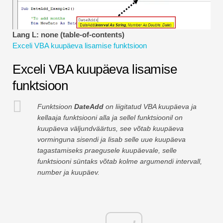
Finantsmodelleerimise õpetused
Täisvorm
Lang L: none (table-of-contents)
Exceli VBA kuupäeva lisamise funktsioon
Riskijuhtimise õpetused
Exceli VBA kuupäeva lisamise
funktsioon
Funktsioon
DateAdd
on liigitatud VBA kuupäeva ja
kellaaja funktsiooni alla ja sellel funktsioonil on
kuupäeva väljundväärtus, see võtab kuupäeva
vorminguna sisendi ja lisab selle uue kuupäeva
tagastamiseks praegusele kuupäevale, selle
funktsiooni süntaks võtab kolme argumendi intervall,
number ja kuupäev.