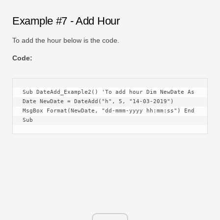
Example #7 - Add Hour
To add the hour below is the code.
Code:
Sub DateAdd_Example2() 'To add hour Dim NewDate As 
Date NewDate = DateAdd("h", 5, "14-03-2019") 
MsgBox Format(NewDate, "dd-mmm-yyyy hh:mm:ss") End 
Sub