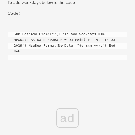
To add weekdays below is the code.
Code:
Sub DateAdd_Example2() 'To add weekdays Dim 
NewDate As Date NewDate = DateAdd("W", 5, "14-03-
2019") MsgBox Format(NewDate, "dd-mmm-yyyy") End 
Sub
ad