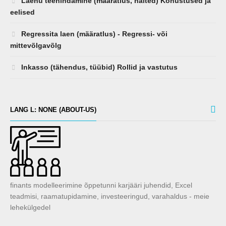
Laenu teenindamine (määratlus, näited) Kohustused ja
eelised
Regressita laen (määratlus) - Regressi- või
mittevõlgavõlg
Inkasso (tähendus, tüübid) Rollid ja vastutus
LANG L: NONE (ABOUT-US)
finants modelleerimine õppetunni karjääri juhendid, Excel
teadmisi, raamatupidamine, investeeringud, varahaldus - meie
lehekülgedel