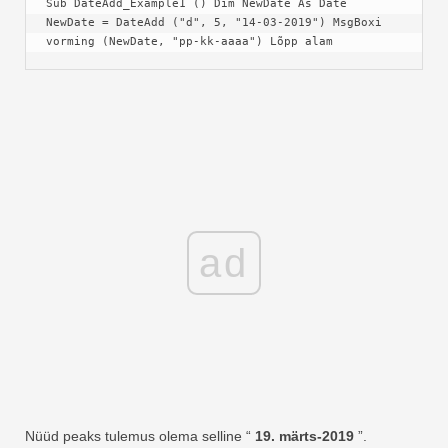
Sub DateAdd_Example1 () Dim NewDate As Date 
NewDate = DateAdd ("d", 5, "14-03-2019") MsgBoxi 
vorming (NewDate, "pp-kk-aaaa") Lõpp alam
ad
Nüüd peaks tulemus olema selline “
19. märts-2019
”.