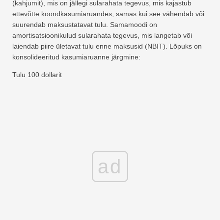
(kahjumit), mis on jällegi sularahata tegevus, mis kajastub
ettevõtte koondkasumiaruandes, samas kui see vähendab või
suurendab maksustatavat tulu. Samamoodi on
amortisatsioonikulud sularahata tegevus, mis langetab või
laiendab piire ületavat tulu enne maksusid (NBIT). Lõpuks on
konsolideeritud kasumiaruanne järgmine:
Tulu 100 dollarit
ad