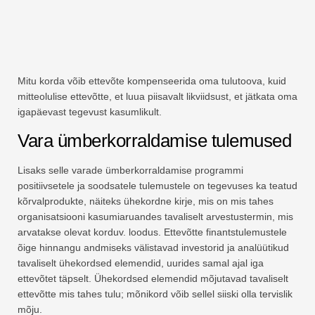
Mitu korda võib ettevõte kompenseerida oma tulutoova, kuid
mitteolulise ettevõtte, et luua piisavalt likviidsust, et jätkata oma
igapäevast tegevust kasumlikult.
Vara ümberkorraldamise tulemused
Lisaks selle varade ümberkorraldamise programmi
positiivsetele ja soodsatele tulemustele on tegevuses ka teatud
kõrvalprodukte, näiteks ühekordne kirje, mis on mis tahes
organisatsiooni kasumiaruandes tavaliselt arvestustermin, mis
arvatakse olevat korduv. loodus. Ettevõtte finantstulemustele
õige hinnangu andmiseks välistavad investorid ja analüütikud
tavaliselt ühekordsed elemendid, uurides samal ajal iga
ettevõtet täpselt. Ühekordsed elemendid mõjutavad tavaliselt
ettevõtte mis tahes tulu; mõnikord võib sellel siiski olla tervislik
mõju.