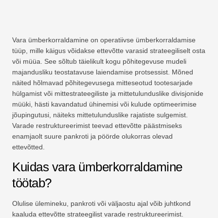
Vara ümberkorraldamine on operatiivse ümberkorraldamise
tüüp, mille käigus võidakse ettevõtte varasid strateegiliselt osta
või müüa. See sõltub täielikult kogu põhitegevuse mudeli
majandusliku teostatavuse laiendamise protsessist. Mõned
näited hõlmavad põhitegevusega mitteseotud tootesarjade
hülgamist või mittestrateegiliste ja mittetulunduslike divisjonide
müüki, hästi kavandatud ühinemisi või kulude optimeerimise
jõupingutusi, näiteks mittetulunduslike rajatiste sulgemist.
Varade restruktureerimist teevad ettevõtte päästmiseks
enamjaolt suure pankroti ja pöörde olukorras olevad
ettevõtted.
Kuidas vara ümberkorraldamine
töötab?
Olulise ülemineku, pankroti või väljaostu ajal võib juhtkond
kaaluda ettevõtte strateegilist varade restruktureerimist.