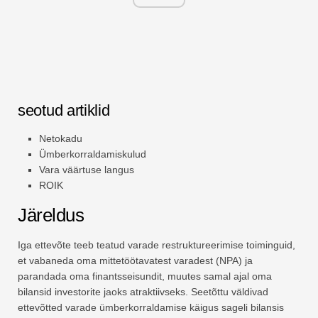
seotud artiklid
Netokadu
Ümberkorraldamiskulud
Vara väärtuse langus
ROIK
Järeldus
Iga ettevõte teeb teatud varade restruktureerimise toiminguid,
et vabaneda oma mittetöötavatest varadest (NPA) ja
parandada oma finantsseisundit, muutes samal ajal oma
bilansid investorite jaoks atraktiivseks. Seetõttu väldivad
ettevõtted varade ümberkorraldamise käigus sageli bilansis