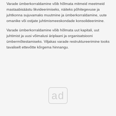
Varade ümberkorraldamine võib hõlmata mitmeid meetmeid
mastaabisäästu likvideerimiseks, näiteks põhitegevuse ja
juhtkonna sujuvamaks muutmine ja ümberkorraldamine, uute
omanike või ostjate juhtimismeeskondade konsolideerimine.
Varade ümberkorraldamine võib hõlmata uut kapitali, uut
juhtimist ja uusi võimalusi äriplaani ja organisatsiooni
ümbermõtestamiseks. Viljakas varade restruktureerimine tooks
tavaliselt ettevõtte kõrgema hinnangu.
ad