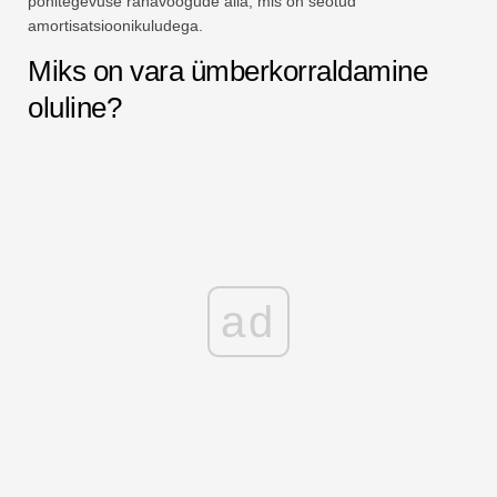
põhitegevuse rahavoogude alla, mis on seotud
amortisatsioonikuludega.
Miks on vara ümberkorraldamine
oluline?
ad