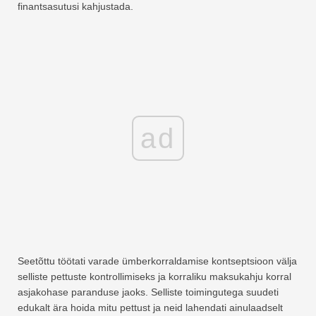
finantsasutusi kahjustada.
ad
Seetõttu töötati varade ümberkorraldamise kontseptsioon välja
selliste pettuste kontrollimiseks ja korraliku maksukahju korral
asjakohase paranduse jaoks. Selliste toimingutega suudeti
edukalt ära hoida mitu pettust ja neid lahendati ainulaadselt