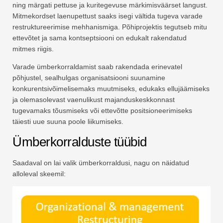
ning märgati pettuse ja kuritegevuse märkimisväärset langust.
Mitmekordset laenupettust saaks isegi vältida tugeva varade
restruktureerimise mehhanismiga. Põhiprojektis tegutseb mitu
ettevõtet ja sama kontseptsiooni on edukalt rakendatud
mitmes riigis.
Varade ümberkorraldamist saab rakendada erinevatel
põhjustel, sealhulgas organisatsiooni suunamine
konkurentsivõimelisemaks muutmiseks, edukaks ellujäämiseks
ja olemasolevast vaenulikust majanduskeskkonnast
tugevamaks tõusmiseks või ettevõtte positsioneerimiseks
täiesti uue suuna poole liikumiseks.
Ümberkorralduste tüübid
Saadaval on lai valik ümberkorraldusi, nagu on näidatud
alloleval skeemil: