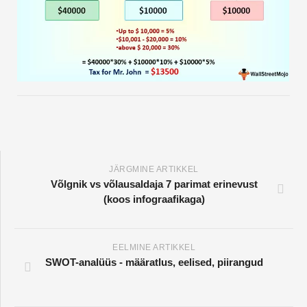
JÄRGMINE ARTIKKEL
Võlgnik vs võlausaldaja 7 parimat erinevust
(koos infograafikaga)
EELMINE ARTIKKEL
SWOT-analüüs - määratlus, eelised, piirangud