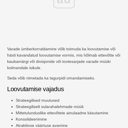
Varade ümberkorraldamine võib toimuda ka loovutamise või
hästi kavandatud loovutamise vormis, mis hõlmab ettevõtte või
kaubamärgi või divisjonide või tootesarjade varade müüki
kolmandale isikule.
Seda võib nimetada ka tagurpidi omandamiseks.
Loovutamise vajadus
Strateegilised muutused
Strateegiliselt sularahalehmade müük
Mittetulunduslike ettevõtete ainulaadne käsutamine
Konsolideerimine
Atraktiivse väärtuse avamine