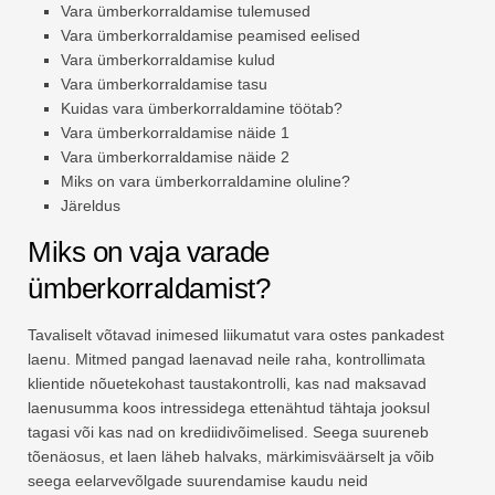
Vara ümberkorraldamise tulemused
Vara ümberkorraldamise peamised eelised
Vara ümberkorraldamise kulud
Vara ümberkorraldamise tasu
Kuidas vara ümberkorraldamine töötab?
Vara ümberkorraldamise näide 1
Vara ümberkorraldamise näide 2
Miks on vara ümberkorraldamine oluline?
Järeldus
Miks on vaja varade
ümberkorraldamist?
Tavaliselt võtavad inimesed liikumatut vara ostes pankadest
laenu. Mitmed pangad laenavad neile raha, kontrollimata
klientide nõuetekohast taustakontrolli, kas nad maksavad
laenusumma koos intressidega ettenähtud tähtaja jooksul
tagasi või kas nad on krediidivõimelised. Seega suureneb
tõenäosus, et laen läheb halvaks, märkimisväärselt ja võib
seega eelarvevõlgade suurendamise kaudu neid