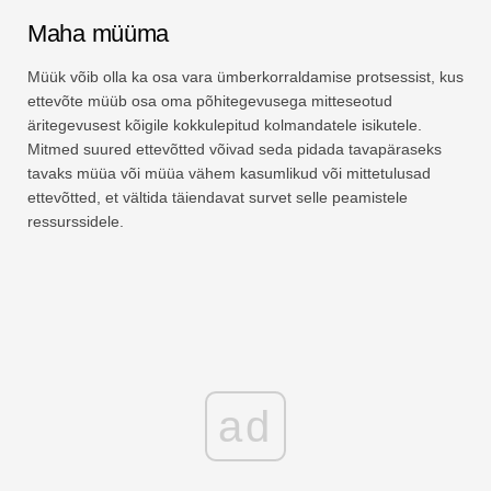
Maha müüma
Müük võib olla ka osa vara ümberkorraldamise protsessist, kus
ettevõte müüb osa oma põhitegevusega mitteseotud
äritegevusest kõigile kokkulepitud kolmandatele isikutele.
Mitmed suured ettevõtted võivad seda pidada tavapäraseks
tavaks müüa või müüa vähem kasumlikud või mittetulusad
ettevõtted, et vältida täiendavat survet selle peamistele
ressurssidele.
ad