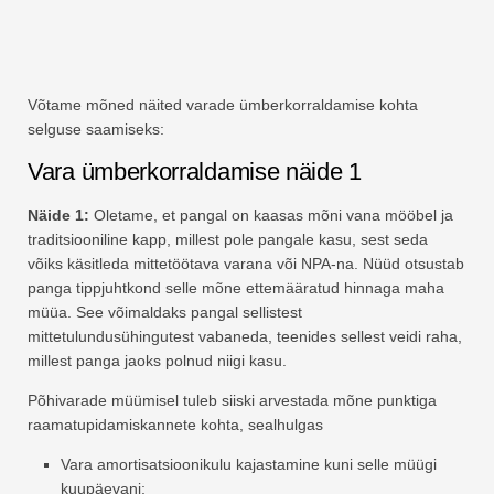
Võtame mõned näited varade ümberkorraldamise kohta
selguse saamiseks:
Vara ümberkorraldamise näide 1
Näide 1:
Oletame, et pangal on kaasas mõni vana mööbel ja
traditsiooniline kapp, millest pole pangale kasu, sest seda
võiks käsitleda mittetöötava varana või NPA-na. Nüüd otsustab
panga tippjuhtkond selle mõne ettemääratud hinnaga maha
müüa. See võimaldaks pangal sellistest
mittetulundusühingutest vabaneda, teenides sellest veidi raha,
millest panga jaoks polnud niigi kasu.
Põhivarade müümisel tuleb siiski arvestada mõne punktiga
raamatupidamiskannete kohta, sealhulgas
Vara amortisatsioonikulu kajastamine kuni selle müügi
kuupäevani;