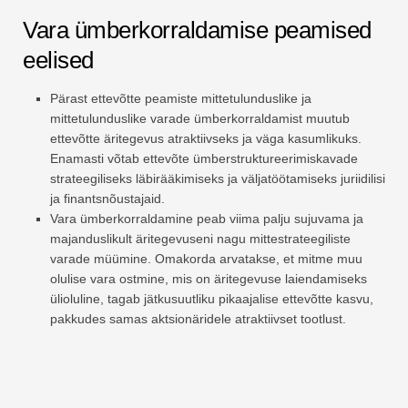
Vara ümberkorraldamise peamised
eelised
Pärast ettevõtte peamiste mittetulunduslike ja
mittetulunduslike varade ümberkorraldamist muutub
ettevõtte äritegevus atraktiivseks ja väga kasumlikuks.
Enamasti võtab ettevõte ümberstruktureerimiskavade
strateegiliseks läbirääkimiseks ja väljatöötamiseks juriidilisi
ja finantsnõustajaid.
Vara ümberkorraldamine peab viima palju sujuvama ja
majanduslikult äritegevuseni nagu mittestrateegiliste
varade müümine. Omakorda arvatakse, et mitme muu
olulise vara ostmine, mis on äritegevuse laiendamiseks
ülioluline, tagab jätkusuutliku pikaajalise ettevõtte kasvu,
pakkudes samas aktsionäridele atraktiivset tootlust.