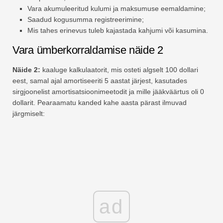
Vara akumuleeritud kulumi ja maksumuse eemaldamine;
Saadud kogusumma registreerimine;
Mis tahes erinevus tuleb kajastada kahjumi või kasumina.
Vara ümberkorraldamise näide 2
Näide 2:
kaaluge kalkulaatorit, mis osteti algselt 100 dollari
eest, samal ajal amortiseeriti 5 aastat järjest, kasutades
sirgjoonelist amortisatsioonimeetodit ja mille jääkväärtus oli 0
dollarit. Pearaamatu kanded kahe aasta pärast ilmuvad
järgmiselt:
ad