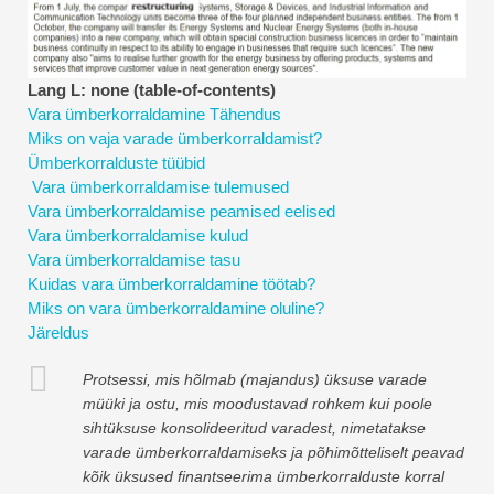
Finantsmodelleerimise õpetused
Täisvorm
Lang L: none (table-of-contents)
Vara ümberkorraldamine Tähendus
Riskijuhtimise õpetused
Miks on vaja varade ümberkorraldamist?
Ümberkorralduste tüübid
Vara ümberkorraldamise tulemused
Vara ümberkorraldamise peamised eelised
Vara ümberkorraldamise kulud
Vara ümberkorraldamise tasu
Kuidas vara ümberkorraldamine töötab?
Miks on vara ümberkorraldamine oluline?
Järeldus
Protsessi, mis hõlmab (majandus) üksuse varade
müüki ja ostu, mis moodustavad rohkem kui poole
sihtüksuse konsolideeritud varadest, nimetatakse
varade ümberkorraldamiseks ja põhimõtteliselt peavad
kõik üksused finantseerima ümberkorralduste korral