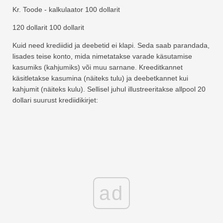
Kr. Toode - kalkulaator 100 dollarit
120 dollarit 100 dollarit
Kuid need krediidid ja deebetid ei klapi. Seda saab parandada,
lisades teise konto, mida nimetatakse varade käsutamise
kasumiks (kahjumiks) või muu sarnane. Kreeditkannet
käsitletakse kasumina (näiteks tulu) ja deebetkannet kui
kahjumit (näiteks kulu). Sellisel juhul illustreeritakse allpool 20
dollari suurust krediidikirjet:
ad