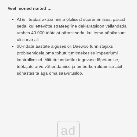
Veel mõned näited …
AT&T teatas aktsia hinna olulisest suurenemisest pärast
seda, kui ettevõtte strateegiline deklaratsioon vallandada
umbes 40 000 töötajat pärast seda, kui tema põhikasum
oli surve all.
90-ndate aastate alguses oli Daewoo tunnistajaks
probleemidele oma tohutult mitmekesise impeeriumi
kontrollimisel. Mittetulundusliku tegevuse lõpetamise,
töötajate arvu vähendamise ja ümberkorraldamise abil
sõnastas ta aga oma saavutusloo.
ad