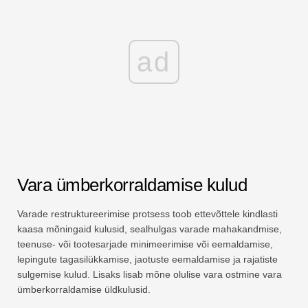
ad
Vara ümberkorraldamise kulud
Varade restruktureerimise protsess toob ettevõttele kindlasti
kaasa mõningaid kulusid, sealhulgas varade mahakandmise,
teenuse- või tootesarjade minimeerimise või eemaldamise,
lepingute tagasilükkamise, jaotuste eemaldamise ja rajatiste
sulgemise kulud. Lisaks lisab mõne olulise vara ostmine vara
ümberkorraldamise üldkulusid.