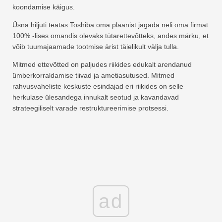
koondamise käigus.
Üsna hiljuti teatas Toshiba oma plaanist jagada neli oma firmat
100% -lises omandis olevaks tütarettevõtteks, andes märku, et
võib tuumajaamade tootmise ärist täielikult välja tulla.
Mitmed ettevõtted on paljudes riikides edukalt arendanud
ümberkorraldamise tiivad ja ametiasutused. Mitmed
rahvusvaheliste keskuste esindajad eri riikides on selle
herkulase ülesandega innukalt seotud ja kavandavad
strateegiliselt varade restruktureerimise protsessi.
ad