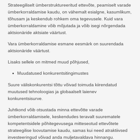
Strateegiliselt ümberstruktureeritud ettevõte, peamiselt varade
ümberkorraldamise kaudu, on vähemalt esialgne, kasumlikum,
tõhusam ja keskendub rohkem oma tegevusele. Kuid vara
ümberkorraldamine võib mõjutada ja võib isegi nõrgendada
aktsionäride aktsiate väärtust.
Vara ümberkorraldamise esmane eesmärk on suurendada
aktsionäride väärtust.
Lisaks sellele on mitmed muud põhjused,
Muudatused konkurentsitingimustes
Suure väliskonkurentsi tõttu võivad toimuda kiirendatud
muutused tehnoloogias ja globaalselt laienev
konkurentsisurve.
Juhtkond võib otsustada minna ettevõtte varade
ümberkorraldamisele, keskendudes teravalt suurematele
kompetentsidele põhitegevusega mitteseotud ettevõtete
strateegilise loovutamise kaudu, samas kui need atraktiivsed
investeeringud võivad anda muljetavaldava hinnangu.