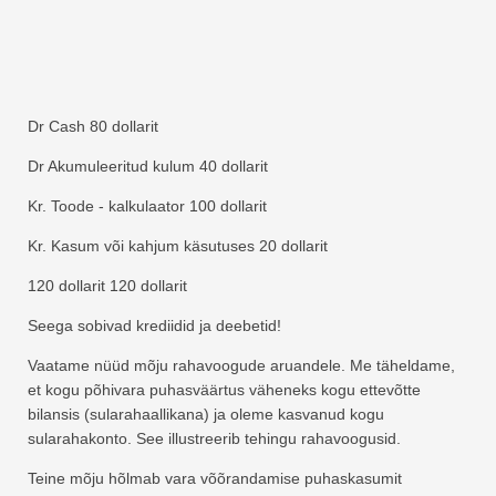
Dr Cash 80 dollarit
Dr Akumuleeritud kulum 40 dollarit
Kr. Toode - kalkulaator 100 dollarit
Kr. Kasum või kahjum käsutuses 20 dollarit
120 dollarit 120 dollarit
Seega sobivad krediidid ja deebetid!
Vaatame nüüd mõju rahavoogude aruandele. Me täheldame,
et kogu põhivara puhasväärtus väheneks kogu ettevõtte
bilansis (sularahaallikana) ja oleme kasvanud kogu
sularahakonto. See illustreerib tehingu rahavoogusid.
Teine mõju hõlmab vara võõrandamise puhaskasumit