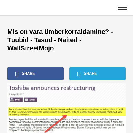
Skip
to
content
Põhiline
Mis on vara ümberkorraldamine? -
Raamatupidamise õpetused
Tüübid - Tasud - Näited -
WallStreetMojo
Varahalduse õpetused
Excel, VBA ja Power BI
SHARE
SHARE
Investeerimispanganduse õpetused
Parimad raamatud
Finants Karjäärijuhised
Rahanduse sertifitseerimise ressursid