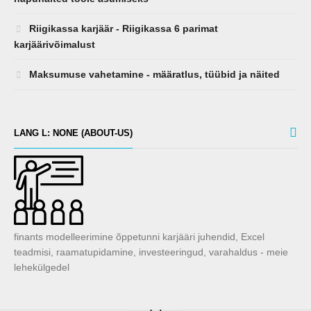
LANG L: NONE (ABOUT-US)
finants modelleerimine õppetunni karjääri juhendid, Excel
teadmisi, raamatupidamine, investeeringud, varahaldus - meie
lehekülgedel
Know-Base.net
� 2021. All Rights Reserved.