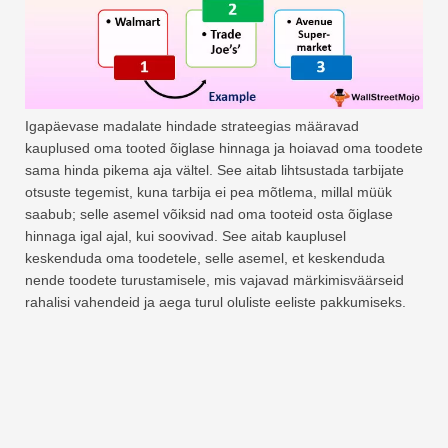
Igapäevase madalate hindade strateegias määravad
kauplused oma tooted õiglase hinnaga ja hoiavad oma toodete
sama hinda pikema aja vältel. See aitab lihtsustada tarbijate
otsuste tegemist, kuna tarbija ei pea mõtlema, millal müük
saabub; selle asemel võiksid nad oma tooteid osta õiglase
hinnaga igal ajal, kui soovivad. See aitab kauplusel
keskenduda oma toodetele, selle asemel, et keskenduda
nende toodete turustamisele, mis vajavad märkimisväärseid
rahalisi vahendeid ja aega turul oluliste eeliste pakkumiseks.