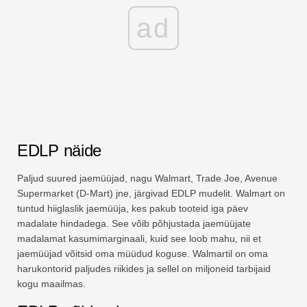
ad
EDLP näide
Paljud suured jaemüüjad, nagu Walmart, Trade Joe, Avenue
Supermarket (D-Mart) jne, järgivad EDLP mudelit. Walmart on
tuntud hiiglaslik jaemüüja, kes pakub tooteid iga päev
madalate hindadega. See võib põhjustada jaemüüjate
madalamat kasumimarginaali, kuid see loob mahu, nii et
jaemüüjad võitsid oma müüdud koguse. Walmartil on oma
harukontorid paljudes riikides ja sellel on miljoneid tarbijaid
kogu maailmas.