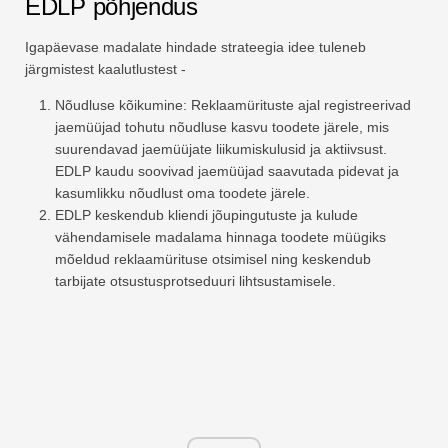
EDLP põhjendus
Igapäevase madalate hindade strateegia idee tuleneb
järgmistest kaalutlustest -
Nõudluse kõikumine: Reklaamürituste ajal registreerivad
jaemüüjad tohutu nõudluse kasvu toodete järele, mis
suurendavad jaemüüjate liikumiskulusid ja aktiivsust.
EDLP kaudu soovivad jaemüüjad saavutada pidevat ja
kasumlikku nõudlust oma toodete järele.
EDLP keskendub kliendi jõupingutuste ja kulude
vähendamisele madalama hinnaga toodete müügiks
mõeldud reklaamürituse otsimisel ning keskendub
tarbijate otsustusprotseduuri lihtsustamisele.