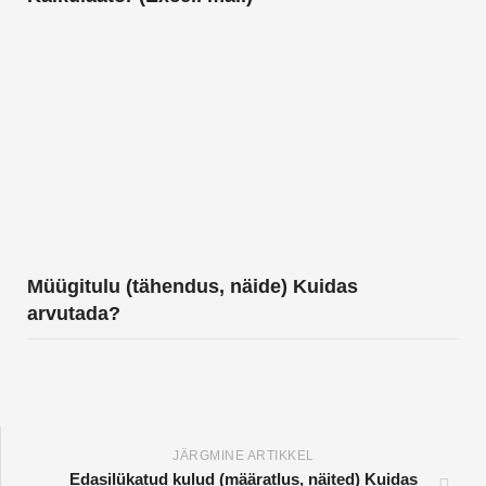
Müügitulu (tähendus, näide) Kuidas
arvutada?
JÄRGMINE ARTIKKEL
Edasilükatud kulud (määratlus, näited) Kuidas
arveldada?