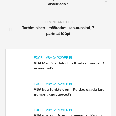
EELMINE ARTIKKEL
Tarbimislaen - määratlus, kasutusalad, 7
parimat tüüpi
EXCEL, VBA JA POWER BI
VBA MsgBox Jah / Ei - Kuidas luua jah /
ei vastust?
EXCEL, VBA JA POWER BI
VBA kuu funktsioon - Kuidas saada kuu
numbrit kuupäevast?
EXCEL, VBA JA POWER BI
VBA uus rida (samm-sammult) - Kuidas
lisada VBA MsgBoxi uus rida?
TÄISVORM
ADR (Ameerika hoiulevõtukviitungid)