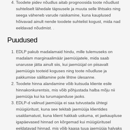
Toodete pidev nõudlus aitab prognoosida toote nõudlust
suhteliselt lähedale täpsusele ja muuta selle lihtsaks ning
seega väheneb varude raiskamine, kuna kauplused
hõivavad ainult nende toodete suhtelist kogust, mida nad
eeldavad nõudmist. .
Puudused
EDLP pakub madalamaid hindu, mille tulemuseks on
madalam marginaalimäär jaemüüjatele, mida saab
unarusse jätta ainult siis, kui jaemüüjal on piisavalt
jaemüügis tooteid koguses ning toote nõudluse ja
pakkumise säilitamine pole lihtne ülesanne.
Toodete hinna alandamine võib kutsuda kliente esile
hinnakonkurentsis, mis võib põhjustada halba mõju nii
jaemüüja kui ka turumajanduse jaoks.
EDLP-d valinud jaemüüja ei saa tutvustada ühtegi
müügiüritust, kuna see tekitab jaemüüja klientides
usaldamatust, kuna klient hakkab uskuma, et jaekaupluse
igapäevased hinnad on kõrgemad kui müügiüritusel
eeldatavad hinnad, mis võib kaasa tuua jaemüüja halvaks