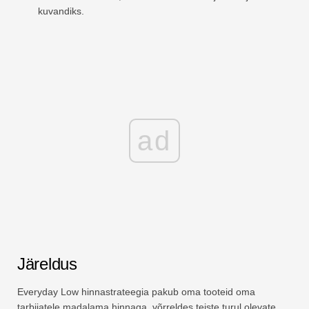
kuvandiks.
ad
Järeldus
Everyday Low hinnastrateegia pakub oma tooteid oma
tarbijatele madalama hinnaga, võrreldes teiste turul olevate