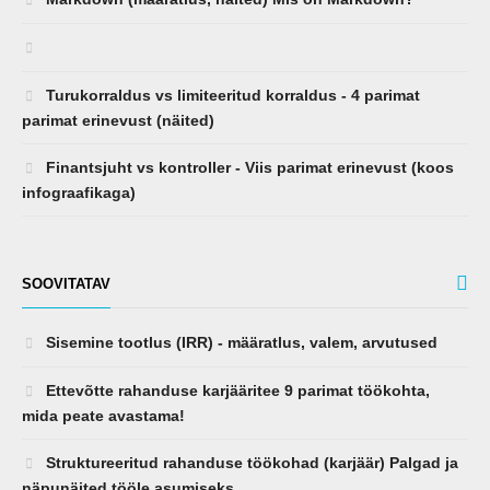
Finantsjuht vs kontroller - Viis parimat erinevust (koos
infograafikaga)
SOOVITATAV
Sisemine tootlus (IRR) - määratlus, valem, arvutused
Ettevõtte rahanduse karjääritee 9 parimat töökohta,
mida peate avastama!
Struktureeritud rahanduse töökohad (karjäär) Palgad ja
näpunäited tööle asumiseks
Riigikassa karjäär - Riigikassa 6 parimat
karjäärivõimalust
Maksumuse vahetamine - määratlus, tüübid ja näited