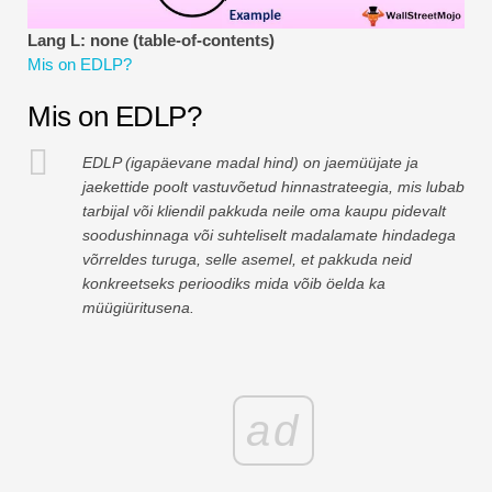
Finantsmodelleerimise õpetused
Lang L: none (table-of-contents)
Mis on EDLP?
Täisvorm
Mis on EDLP?
Riskijuhtimise õpetused
EDLP (igapäevane madal hind) on jaemüüjate ja
jaekettide poolt vastuvõetud hinnastrateegia, mis lubab
tarbijal või kliendil pakkuda neile oma kaupu pidevalt
soodushinnaga või suhteliselt madalamate hindadega
võrreldes turuga, selle asemel, et pakkuda neid
konkreetseks perioodiks mida võib öelda ka
müügiüritusena.
ad