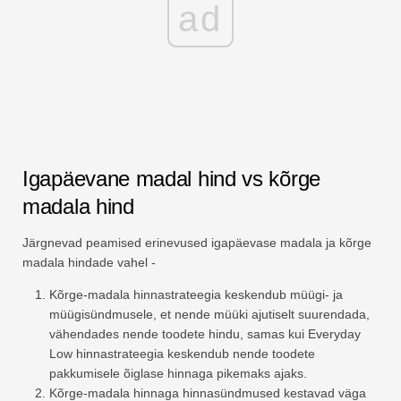
ad
Igapäevane madal hind vs kõrge
madala hind
Järgnevad peamised erinevused igapäevase madala ja kõrge
madala hindade vahel -
Kõrge-madala hinnastrateegia keskendub müügi- ja
müügisündmusele, et nende müüki ajutiselt suurendada,
vähendades nende toodete hindu, samas kui Everyday
Low hinnastrateegia keskendub nende toodete
pakkumisele õiglase hinnaga pikemaks ajaks.
Kõrge-madala hinnaga hinnasündmused kestavad väga