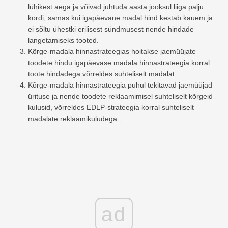
lühikest aega ja võivad juhtuda aasta jooksul liiga palju
kordi, samas kui igapäevane madal hind kestab kauem ja
ei sõltu ühestki erilisest sündmusest nende hindade
langetamiseks tooted.
Kõrge-madala hinnastrateegias hoitakse jaemüüjate
toodete hindu igapäevase madala hinnastrateegia korral
toote hindadega võrreldes suhteliselt madalat.
Kõrge-madala hinnastrateegia puhul tekitavad jaemüüjad
ürituse ja nende toodete reklaamimisel suhteliselt kõrgeid
kulusid, võrreldes EDLP-strateegia korral suhteliselt
madalate reklaamikuludega.
ad