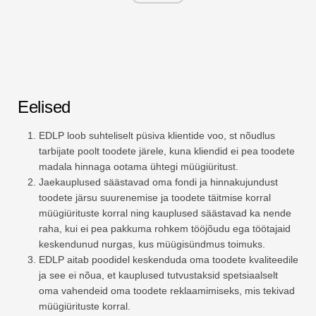
Eelised
EDLP loob suhteliselt püsiva klientide voo, st nõudlus
tarbijate poolt toodete järele, kuna kliendid ei pea toodete
madala hinnaga ootama ühtegi müügiüritust.
Jaekauplused säästavad oma fondi ja hinnakujundust
toodete järsu suurenemise ja toodete täitmise korral
müügiürituste korral ning kauplused säästavad ka nende
raha, kui ei pea pakkuma rohkem tööjõudu ega töötajaid
keskendunud nurgas, kus müügisündmus toimuks.
EDLP aitab poodidel keskenduda oma toodete kvaliteedile
ja see ei nõua, et kauplused tutvustaksid spetsiaalselt
oma vahendeid oma toodete reklaamimiseks, mis tekivad
müügiürituste korral.