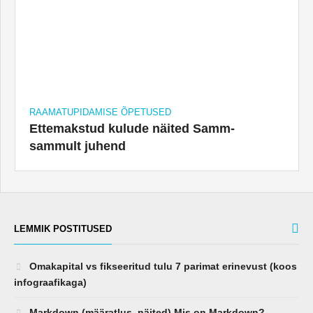
RAAMATUPIDAMISE ÕPETUSED
Ettemakstud kulude näited Samm-
sammult juhend
LEMMIK POSTITUSED
Omakapital vs fikseeritud tulu 7 parimat erinevust (koos
infograafikaga)
Markdown (määratlus, näited) Mis on Markdown?
Turukorraldus vs limiteeritud korraldus - 4 parimat
parimat erinevust (näited)