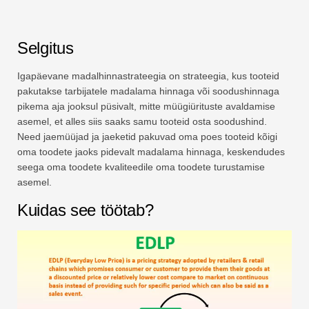
Selgitus
Igapäevane madalhinnastrateegia on strateegia, kus tooteid
pakutakse tarbijatele madalama hinnaga või soodushinnaga
pikema aja jooksul püsivalt, mitte müügiürituste avaldamise
asemel, et alles siis saaks samu tooteid osta soodushind.
Need jaemüüjad ja jaeketid pakuvad oma poes tooteid kõigi
oma toodete jaoks pidevalt madalama hinnaga, keskendudes
seega oma toodete kvaliteedile oma toodete turustamise
asemel.
Kuidas see töötab?