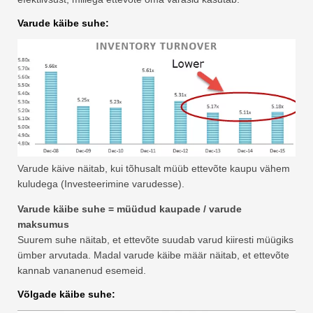
Varude käibe suhe:
Varude käive näitab, kui tõhusalt müüb ettevõte kaupu vähem
kuludega (Investeerimine varudesse).
Varude käibe suhe = müüdud kaupade / varude
maksumus
Suurem suhe näitab, et ettevõte suudab varud kiiresti müügiks
ümber arvutada. Madal varude käibe määr näitab, et ettevõte
kannab vananenud esemeid.
Võlgade käibe suhe: