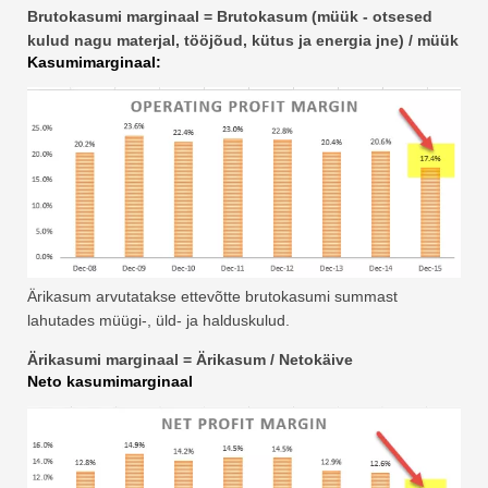
Brutokasumi marginaal = Brutokasum (müük - otsesed
kulud nagu materjal, tööjõud, kütus ja energia jne) / müük
Kasumimarginaal:
Ärikasum arvutatakse ettevõtte brutokasumi summast
lahutades müügi-, üld- ja halduskulud.
Ärikasumi marginaal = Ärikasum / Netokäive
Neto kasumimarginaal