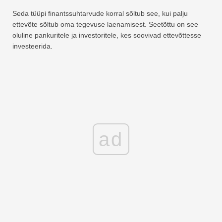
Seda tüüpi finantssuhtarvude korral sõltub see, kui palju
ettevõte sõltub oma tegevuse laenamisest. Seetõttu on see
oluline pankuritele ja investoritele, kes soovivad ettevõttesse
investeerida.
ad