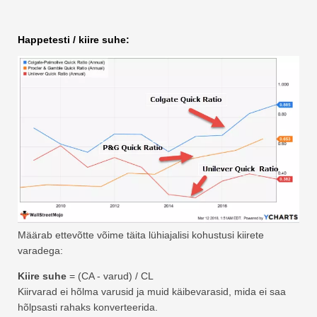
Happetesti / kiire suhe:
Määrab ettevõtte võime täita lühiajalisi kohustusi kiirete
varadega:
Kiire suhe
= (CA - varud) / CL
Kiirvarad ei hõlma varusid ja muid käibevarasid, mida ei saa
hõlpsasti rahaks konverteerida.