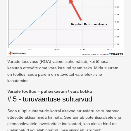
Varade tasuvuse (ROA) valemi suhe näitab, kui tõhusalt
kasutab ettevõte oma vara kasumi saamiseks. Mida suurem
on tootlus, seda parem on ettevõttel vara efektiivne
kasutamine.
Varade tootlus = puhaskasum / vara kokku
# 5 - turuväärtuse suhtarvud
Seda tüüpi suhtarvude korral aitavad turuväärtuse suhtarvud
ettevõtte aktsia hinda hinnata. See annab potentsiaalsetele ja
olemasolevatele investoritele indikaatori, kas aktsia hind on
ülehinnatud või alahinnatud. See sisaldab järgmist: