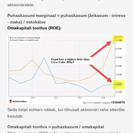
aktsionäridele.
Puhaskasumi marginaal = puhaskasum (ärikasum - intress
- maks) / netokäive
Omakapitali tootlus (ROE):
Seda tüüpi suhtarv näitab, kui tõhusalt aktsionäri raha ettevõte
kasutab.
Omakapitali tootlus = puhaskasum / omakapital