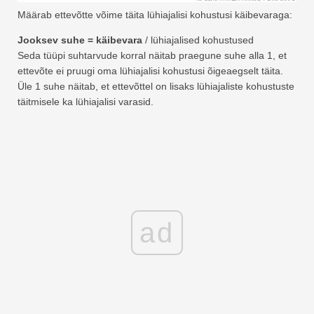
Määrab ettevõtte võime täita lühiajalisi kohustusi käibevaraga:
Jooksev suhe = käibevara
/ lühiajalised kohustused
Seda tüüpi suhtarvude korral näitab praegune suhe alla 1, et
ettevõte ei pruugi oma lühiajalisi kohustusi õigeaegselt täita.
Üle 1 suhe näitab, et ettevõttel on lisaks lühiajaliste kohustuste
täitmisele ka lühiajalisi varasid.
ad