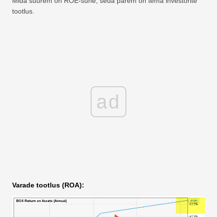
Mida suurem on ROE-suhe, seda parem on tema investorite
tootlus.
ad
Varade tootlus (ROA):