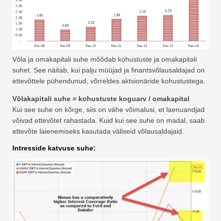
Võla ja omakapitali suhe mõõdab kohustuste ja omakapitali
suhet. See näitab, kui palju müüjad ja finantsvõlausaldajad on
ettevõttele pühendunud, võrreldes aktsionäride kohustustega.
Võlakapitali suhe = kohustuste koguarv / omakapital
Kui see suhe on kõrge, siis on vähe võimalusi, et laenuandjad
võivad ettevõtet rahastada. Kuid kui see suhe on madal, saab
ettevõte laienemiseks kasutada väliseid võlausaldajaid.
Intresside katvuse suhe: