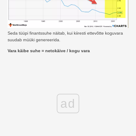
Seda tüüpi finantssuhe näitab, kui kiiresti ettevõtte koguvara
suudab müüki genereerida.
Vara käibe suhe = netokäive / kogu vara
ad