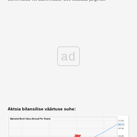
ad
Aktsia bilansilise väärtuse suhe: