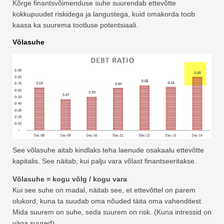
Kõrge finantsvõimenduse suhe suurendab ettevõtte
kokkupuudet riskidega ja langustega, kuid omakorda toob
kaasa ka suurema tootluse potentsiaali.
Võlasuhe
See võlasuhe aitab kindlaks teha laenude osakaalu ettevõtte
kapitalis. See näitab, kui palju vara võlast finantseeritakse.
Võlasuhe = kogu võlg / kogu vara
Kui see suhe on madal, näitab see, et ettevõttel on parem
olukord, kuna ta suudab oma nõuded täita oma vahenditest.
Mida suurem on suhe, seda suurem on risk. (Kuna intressid on
väga suured)