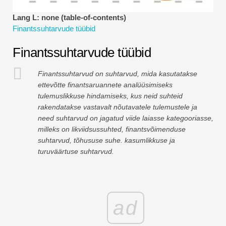
Finantsmodelleerimise õpetused
Lang L: none (table-of-contents)
Finantssuhtarvude tüübid
Täisvorm
Finantssuhtarvude tüübid
Riskijuhtimise õpetused
Finantssuhtarvud on suhtarvud, mida kasutatakse
ettevõtte finantsaruannete analüüsimiseks
tulemuslikkuse hindamiseks, kus neid suhteid
rakendatakse vastavalt nõutavatele tulemustele ja
need suhtarvud on jagatud viide laiasse kategooriasse,
milleks on likviidsussuhted, finantsvõimenduse
suhtarvud, tõhususe suhe. kasumlikkuse ja
turuväärtuse suhtarvud.
ad