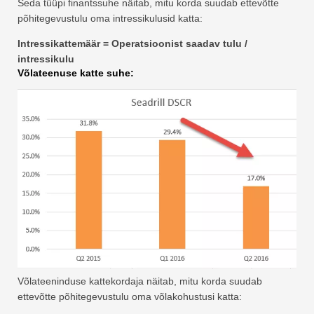
Seda tüüpi finantssuhe näitab, mitu korda suudab ettevõtte
põhitegevustulu oma intressikulusid katta:
Intressikattemäär = Operatsioonist saadav tulu /
intressikulu
Võlateenuse katte suhe:
Võlateeninduse kattekordaja näitab, mitu korda suudab
ettevõtte põhitegevustulu oma võlakohustusi katta: