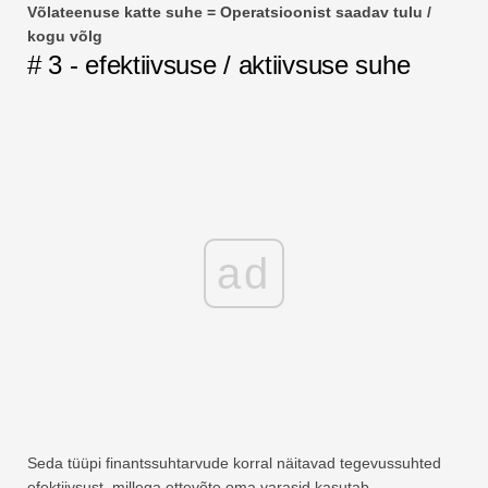
Võlateenuse katte suhe = Operatsioonist saadav tulu /
kogu võlg
# 3 - efektiivsuse / aktiivsuse suhe
ad
Seda tüüpi finantssuhtarvude korral näitavad tegevussuhted
efektiivsust, millega ettevõte oma varasid kasutab.