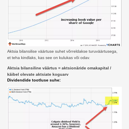
Aktsia bilansilise väärtuse suhet võrreldakse turuväärtusega,
et teha kindlaks, kas see on kulukas või odav.
Aktsia bilansiline väärtus = aktsionäride omakapital /
käibel olevate aktsiate koguarv
Dividendide tootluse suhe: