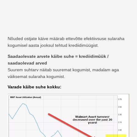
Nõuded ostjate käive määrab ettevõtte efektiivsuse sularaha
kogumisel aasta jooksul tehtud krediidimüügist.
Saadaolevate arvete käibe suhe = krediidimüük /
saadaolevad arved
Suurem suhtarv näitab suuremat kogumist, madalam aga
väiksemat sularaha kogumist.
Varade käibe suhe kokku: