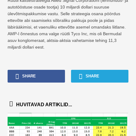
Rüütli kaitsestrateegia Allied Signal Corporationi (lennundus- ja
autotööstuse osade tootja) 10 miljardi dollari suuruse
ülevõtmispakkumise vastu. Selle strateegia osana pöördus
ettevõte abi saamiseks sõbraliku pakkuja poole ja pidas
läbirääkimisi, et vaenuliku ettevõtte asemel omandaks liitlane.
AMP-l õnnestus oma valge rüütli Tyco Inc, mis oli Bermudal
asuv konglomeraat, aktsia-aktsia vahetamise tehing 11,3
miljardi dollari eest.
SHARE
SHARE
HUVITAVAD ARTIKLID...