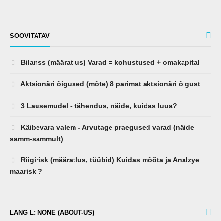
SOOVITATAV
Bilanss (määratlus) Varad = kohustused + omakapital
Aktsionäri õigused (mõte) 8 parimat aktsionäri õigust
3 Lausemudel - tähendus, näide, kuidas luua?
Käibevara valem - Arvutage praegused varad (näide
samm-sammult)
Riigirisk (määratlus, tüübid) Kuidas mõõta ja Analzye
maariski?
LANG L: NONE (ABOUT-US)