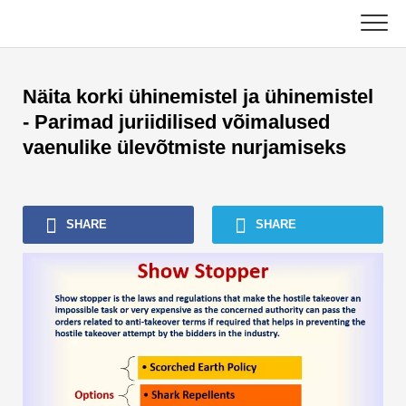
Skip
to
content
Põhiline
Näita korki ühinemistel ja ühinemistel
Raamatupidamise õpetused
- Parimad juriidilised võimalused
vaenulike ülevõtmiste nurjamiseks
Varahalduse õpetused
Excel, VBA ja Power BI
SHARE
SHARE
Investeerimispanganduse õpetused
Parimad raamatud
Finants Karjäärijuhised
Rahanduse sertifitseerimise ressursid