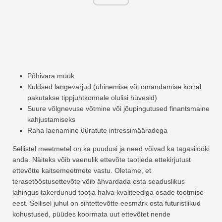
Põhivara müük
Kuldsed langevarjud (ühinemise või omandamise korral
pakutakse tippjuhtkonnale olulisi hüvesid)
Suure võlgnevuse võtmine või jõupingutused finantsmaine
kahjustamiseks
Raha laenamine üüratute intressimääradega
Sellistel meetmetel on ka puudusi ja need võivad ka tagasilööki
anda. Näiteks võib vaenulik ettevõte taotleda ettekirjutust
ettevõtte kaitsemeetmete vastu. Oletame, et
terasetööstusettevõte võib ähvardada osta seaduslikus
lahingus takerdunud tootja halva kvaliteediga osade tootmise
eest. Sellisel juhul on sihtettevõtte eesmärk osta futuristlikud
kohustused, püüdes koormata uut ettevõtet nende