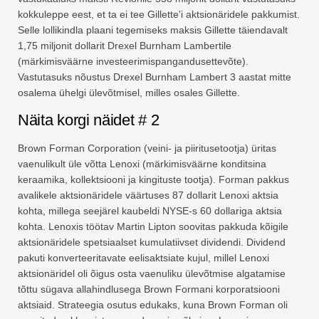
kokkuleppe eest, et ta ei tee Gillette'i aktsionäridele pakkumist.
Selle lollikindla plaani tegemiseks maksis Gillette täiendavalt
1,75 miljonit dollarit Drexel Burnham Lambertile
(märkimisväärne investeerimispangandusettevõte).
Vastutasuks nõustus Drexel Burnham Lambert 3 aastat mitte
osalema ühelgi ülevõtmisel, milles osales Gillette.
Näita korgi näidet # 2
Brown Forman Corporation (veini- ja piiritusetootja) üritas
vaenulikult üle võtta Lenoxi (märkimisväärne konditsina
keraamika, kollektsiooni ja kingituste tootja). Forman pakkus
avalikele aktsionäridele väärtuses 87 dollarit Lenoxi aktsia
kohta, millega seejärel kaubeldi NYSE-s 60 dollariga aktsia
kohta. Lenoxis töötav Martin Lipton soovitas pakkuda kõigile
aktsionäridele spetsiaalset kumulatiivset dividendi. Dividend
pakuti konverteeritavate eelisaktsiate kujul, millel Lenoxi
aktsionäridel oli õigus osta vaenuliku ülevõtmise algatamise
tõttu sügava allahindlusega Brown Formani korporatsiooni
aktsiaid. Strateegia osutus edukaks, kuna Brown Forman oli