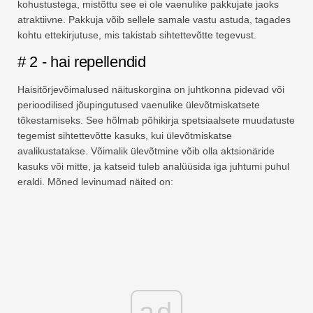
kohustustega, mistõttu see ei ole vaenulike pakkujate jaoks
atraktiivne. Pakkuja võib sellele samale vastu astuda, tagades
kohtu ettekirjutuse, mis takistab sihtettevõtte tegevust.
# 2 - hai repellendid
Haisitõrjevõimalused näituskorgina on juhtkonna pidevad või
perioodilised jõupingutused vaenulike ülevõtmiskatsete
tõkestamiseks. See hõlmab põhikirja spetsiaalsete muudatuste
tegemist sihtettevõtte kasuks, kui ülevõtmiskatse
avalikustatakse. Võimalik ülevõtmine võib olla aktsionäride
kasuks või mitte, ja katseid tuleb analüüsida iga juhtumi puhul
eraldi. Mõned levinumad näited on:
ad