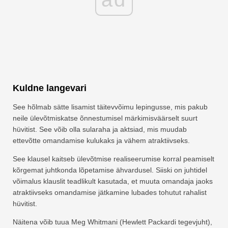
Kuldne langevari
See hõlmab sätte lisamist täitevvõimu lepingusse, mis pakub
neile ülevõtmiskatse õnnestumisel märkimisväärselt suurt
hüvitist. See võib olla sularaha ja aktsiad, mis muudab
ettevõtte omandamise kulukaks ja vähem atraktiivseks.
See klausel kaitseb ülevõtmise realiseerumise korral peamiselt
kõrgemat juhtkonda lõpetamise ähvardusel. Siiski on juhtidel
võimalus klauslit teadlikult kasutada, et muuta omandaja jaoks
atraktiivseks omandamise jätkamine lubades tohutut rahalist
hüvitist.
Näitena võib tuua Meg Whitmani (Hewlett Packardi tegevjuht),