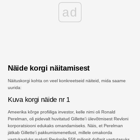
ad
Näide korgi näitamisest
Näituskorgi kohta on veel konkreetseid näiteid, mida saame
uurida:
Kuva korgi näide nr 1
Ameerika kõrge profiiliga investor, kelle nimi oli Ronald
Perelman, oli pidevalt huvitatud Gillette'i ülevõtmisest Revloni
korporatsiooni edukaks omandamiseks. Näis, et Perelman
jätkab Gillette'i pakkumismenetlust, millele omakorda
vastukaaluks maksti Revlonile 558 miljonit dollarit vastutasuks