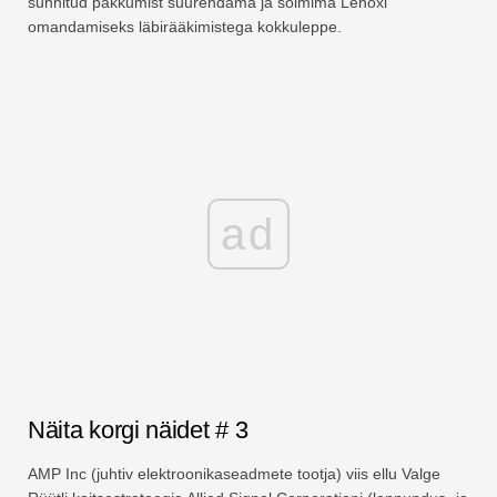
sunnitud pakkumist suurendama ja sõlmima Lenoxi
omandamiseks läbirääkimistega kokkuleppe.
ad
Näita korgi näidet # 3
AMP Inc (juhtiv elektroonikaseadmete tootja) viis ellu Valge