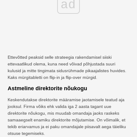
ad
Ettevõtted peaksid selle strateegia rakendamisel siiski
ettevaatlikud olema, kuna need võivad põhjustada suuri
kulusid ja mitte tingimata sidusrühmade pikaajalistes huvides.
Kaks mürgitabletti on flip-in ja flip-over mürgid.
Astmeline direktorite nõukogu
Keskendutakse direktorite määramise jaotamisele teatud aja
jooksul. Firma võiks ehk valida iga 2 aasta tagant uue
direktorite nõukogu, mis muudab omandaja jaoks raskeks
samaaegselt enamiku direktorite mõjutamise. On võimalik, et
tekib eriarvamus ja ei paku omandajale piisavalt aega täieliku
otsuse tegemiseks.