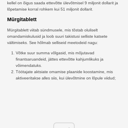
kellel on õigus saada ettevõtte ülevõtmisel 9 miljonit dollarit ja
lõpetamise korral rohkem kui 51 miljonit dollarit.
Mürgitablett
Mürgitablett viitab sündmusele, mis tõstab oluliselt
omandamiskulusid ja loob suuri takistusi selliste katsete
vältimiseks. See hõlmab selliseid meetodeid nagu:
Võtke suur summa võlgasid, mis mõjutavad
finantsaruandeid, jättes ettevõtte kahjumlikuks ja
võimendatuks.
Töötajate aktsiate omamise plaanide koostamine, mis
aktiveeritakse alles siis, kui ülevõtmine on lõpule viidud;