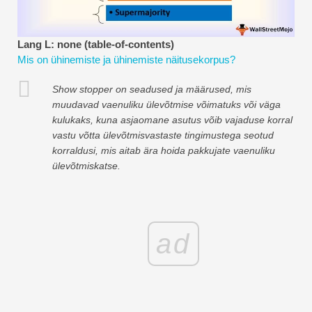
Finantsmodelleerimise õpetused
Täisvorm
Lang L: none (table-of-contents)
Mis on ühinemiste ja ühinemiste näitusekorpus?
Riskijuhtimise õpetused
Show stopper on seadused ja määrused, mis
muudavad vaenuliku ülevõtmise võimatuks või väga
kulukaks, kuna asjaomane asutus võib vajaduse korral
vastu võtta ülevõtmisvastaste tingimustega seotud
korraldusi, mis aitab ära hoida pakkujate vaenuliku
ülevõtmiskatse.
ad