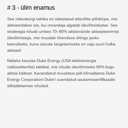
# 3 - ülim enamus
See näituskorgi taktika on sätestatud ettevõtte põhikirjas, mis
aktiveeritakse siis, kui omandaja algatab ülevõtmiskatse. See
strateegia nõuab umbes 70–80% aktsionäride aktsepteerimist
ülevõtmisega, mis muudab ühendava ühingu jaoks
keeruliseks, kuna otsuste langetamiseks on vaja suurt hulka
aktsiaid.
Näiteks kasutas Duke Energy (USA elektrienergia
valdusettevõte) taktikat, mis nõudis ülevõtmiseks 80% kogu
aktsia käibest. Kavandatud muudatus pidi kõrvaldama Duke
Energy Corporationi Duke'i uuendatud asutamissertifikaadis
ülihääletamise nõuded.