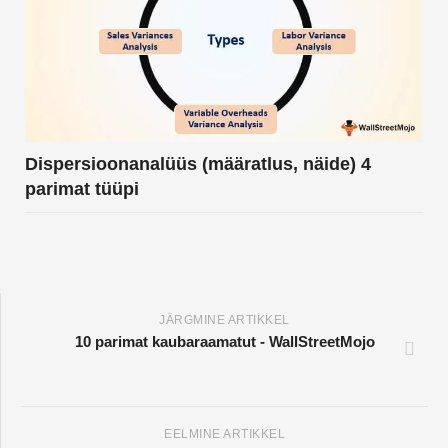
Dispersioonanalüüs (määratlus, näide) 4
parimat tüüpi
JÄRGMINE ARTIKKEL
10 parimat kaubaraamatut - WallStreetMojo
EELMINE ARTIKKEL