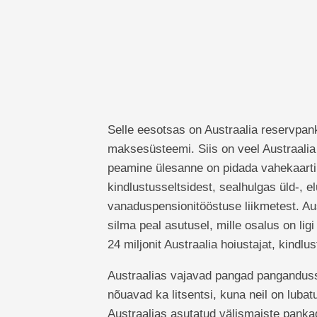
Selle eesotsas on Austraalia reservpank
maksesüsteemi. Siis on veel Austraalia
peamine ülesanne on pidada vahekaarti p
kindlustusseltsidest, sealhulgas üld-, el
vanaduspensionitööstuse liikmetest. Au
silma peal asutusel, mille osalus on lig
24 miljonit Austraalia hoiustajat, kindlus
Austraalias vajavad pangad panganduss
nõuavad ka litsentsi, kuna neil on lubatu
Austraalias asutatud välismaiste panka