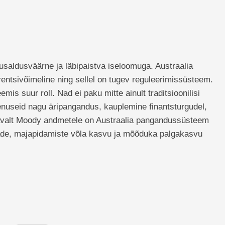
saldusväärne ja läbipaistva iseloomuga. Austraalia
entsivõimeline ning sellel on tugev reguleerimissüsteem.
emis suur roll. Nad ei paku mitte ainult traditsioonilisi
eenuseid nagu äripangandus, kauplemine finantsturgudel,
avalt Moody andmetele on Austraalia pangandussüsteem
dade, majapidamiste võla kasvu ja mõõduka palgakasvu