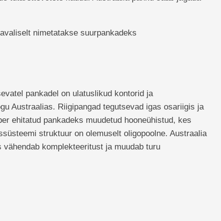
 tavaliselt nimetatakse suurpankadeks
sevatel pankadel on ulatuslikud kontorid ja
u Austraalias. Riigipangad tegutsevad igas osariigis ja
mber ehitatud pankadeks muudetud hooneühistud, kes
ssüsteemi struktuur on olemuselt oligopoolne. Austraalia
is vähendab komplekteeritust ja muudab turu