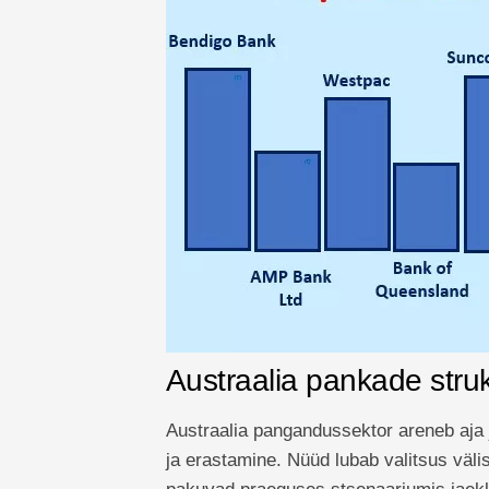
Austraalia pankade stru
Austraalia pangandussektor areneb aja 
ja erastamine. Nüüd lubab valitsus väli