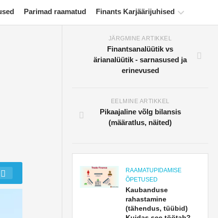
used
Parimad raamatud
Finants Karjäärijuhised
JÄRGMINE ARTIKKEL
Rahanduse
Finantsanalüütik vs
sertifitseerimise
ärianalüütik - sarnasused ja
ressursid
erinevused
Finantsmodelleerimise
õpetused
EELMINE ARTIKKEL
Pikaajaline võlg bilansis
Täisvorm
(määratlus, näited)
Riskijuhtimise
õpetused
RAAMATUPIDAMISE
ÕPETUSED
Kaubanduse
rahastamine
(tähendus, tüübid)
Kuidas see töötab?