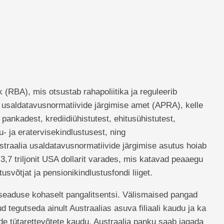
 (RBA), mis otsustab rahapoliitika ja reguleerib
 usaldatavusnormatiivide järgimise amet (APRA), kelle
ankadest, krediidiühistutest, ehitusühistutest,
u- ja eratervisekindlustusest, ning
straalia usaldatavusnormatiivide järgimise asutus hoiab
i 3,7 triljonit USA dollarit varades, mis katavad peaaegu
tusvõtjat ja pensionikindlustusfondi liiget.
eaduse kohaselt pangalitsentsi. Välismaised pangad
d tegutseda ainult Austraalias asuva filiaali kaudu ja ka
de tütarettevõtete kaudu. Austraalia panku saab jagada