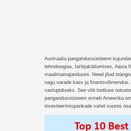
Austraalia pangandussüsteemi kujunda
tehnoloogias, tarbijakäitumises, Aasia f
maailmamajanduses. Need jõud mängivad 
nagu varade kasv ja finantsvõimendus,
vastupidiseks. See viib tootluse ootuste
pangandussüsteem erineb Ameerika omas
investeerimispankade vahel suures os