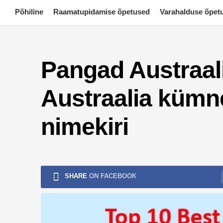
Skip
Põhiline
Raamatupidamise õpetused
Varahalduse õpet
to
content
Pangad Austraali
Austraalia kümn
nimekiri
SHARE
ON FACEBOOK