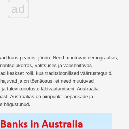
ad
vad kuus peamist jõudu. Need muutuvad demograafias,
inantsolukorras, valitsuses ja vaoshoitavas
keskset rolli, kus traditsioonilised väärtustegurid,
 hajuvad ja on tõenäosus, et need muutuvad
 ja tulevikuootuste läbivaatamiseni. Austraalia
t. Austraalias on piiripunkt jaepankade ja
as hägustunud.