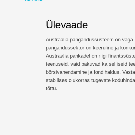
Ülevaade
Austraalia pangandussüsteem on väga u
pangandussektor on keeruline ja konkur
Austraalia pankadel on riigi finantssüste
teenuseid, vaid pakuvad ka selliseid t
börsivahendamine ja fondihaldus. Vast
stabiilses olukorras tugevate koduhin
tõttu.