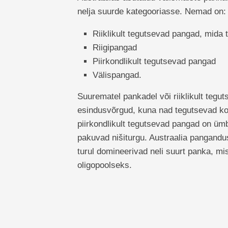
nelja suurde kategooriasse. Nemad on:
Riiklikult tegutsevad pangad, mida
Riigipangad
Piirkondlikult tegutsevad pangad
Välispangad.
Suurematel pankadel või riiklikult tegut
esindusvõrgud, kuna nad tegutsevad kog
piirkondlikult tegutsevad pangad on ü
pakuvad nišiturgu. Austraalia pangandu
turul domineerivad neli suurt panka, m
oligopoolseks.