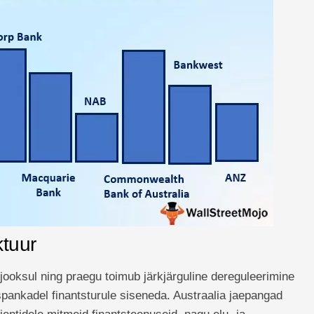
ktuur
jooksul ning praegu toimub järkjärguline dereguleerimine
spankadel finantsturule siseneda. Austraalia jaepangad