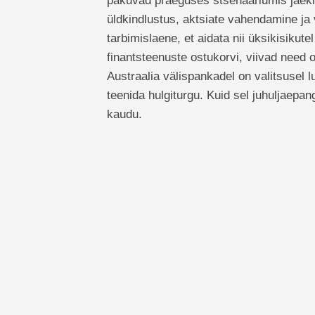
pakuvad praeguses stsenaariumis jaekli
üldkindlustus, aktsiate vahendamine ja
tarbimislaene, et aidata nii üksikisikut
finantsteenuste ostukorvi, viivad need
Austraalia välispankadel on valitsusel l
teenida hulgiturgu. Kuid sel juhuljaepan
kaudu.