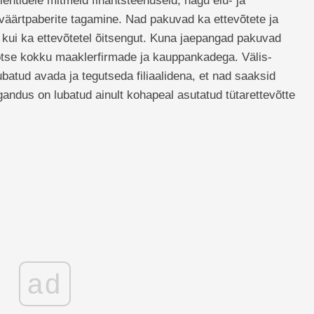
entidele mitmeid finantsteenuseid, nagu elu- ja
 väärtpaberite tagamine. Nad pakuvad ka ettevõtete ja
el kui ka ettevõtetel õitsengut. Kuna jaepangad pakuvad
 otse kokku maaklerfirmade ja kauppankadega. Välis-
ubatud avada ja tegutseda filiaalidena, et nad saaksid
gandus on lubatud ainult kohapeal asutatud tütarettevõtte
ad