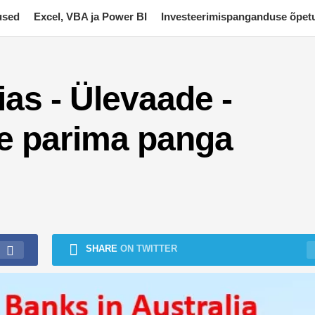
used
Excel, VBA ja Power BI
Investeerimispanganduse õpet
as - Ülevaade -
e parima panga
SHARE
ON TWITTER