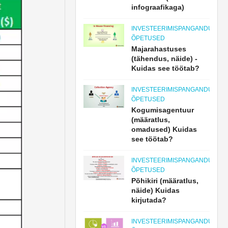
infograafikaga)
INVESTEERIMISPANGANDUSE
ÕPETUSED
Majarahastuses
(tähendus, näide) -
Kuidas see töötab?
INVESTEERIMISPANGANDUSE
ÕPETUSED
Kogumisagentuur
(määratlus,
omadused) Kuidas
see töötab?
INVESTEERIMISPANGANDUSE
ÕPETUSED
Põhikiri (määratlus,
näide) Kuidas
kirjutada?
INVESTEERIMISPANGANDUSE