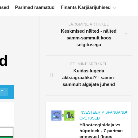
used
Parimad raamatud
Finants Karjäärijuhised
JÄRGMINE ARTIKKEL
Rahanduse
Keskmised näited - näited
sertifitseerimise
samm-sammult koos
ressursid
selgitusega
Finantsmodelleerimise
nd
õpetused
EELMINE ARTIKKEL
Täisvorm
Kuidas lugeda
aktsiagraafikut? - samm-
Riskijuhtimise
sammult algajate juhend
õpetused
INVESTEERIMISPANGANDUSE
ÕPETUSED
Hüpoteegipidaja vs
hüpoteek - 7 parimat
erinevust (koos