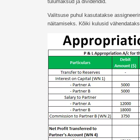
tulumaksud ja dividendid.
Valitsuse puhul kasutatakse assigneerin
näitamiseks. Kõiki kulusid vähendataks