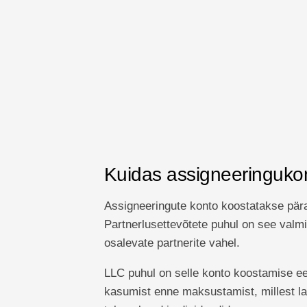
Kuidas assigneeringuko
Assigneeringute konto koostatakse pär
Partnerlusettevõtete puhul on see valm
osalevate partnerite vahel.
LLC puhul on selle konto koostamise ee
kasumist enne maksustamist, millest la