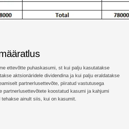
määratlus
me ettevõtte puhaskasumi, st kui palju kasutatakse
kse aktsionäridele dividendina ja kui palju eraldatakse
amiselt partnerlusettevõte, piiratud vastutusega
eme partnerlusettevõtete koostatud kasumi ja kahjumi
tehakse ainult siis, kui on kasumit.