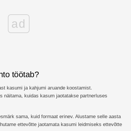
ad
nto töötab?
ast kasumi ja kahjumi aruande koostamist.
is näitama, kuidas kasum jaotatakse partnerluses
smärk sama, kuid formaat erinev. Alustame selle aasta
hutame ettevõtte jaotamata kasumi leidmiseks ettevõtte