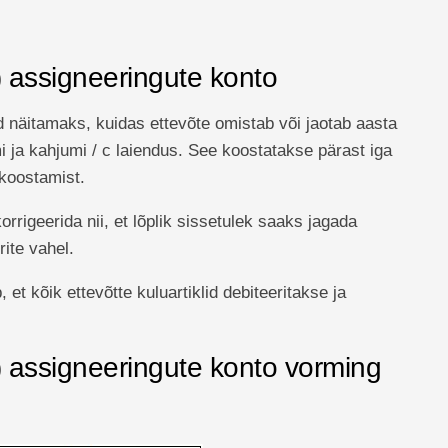
 assigneeringute konto
 näitamaks, kuidas ettevõte omistab või jaotab aasta
 ja kahjumi / c laiendus. See koostatakse pärast iga
koostamist.
rigeerida nii, et lõplik sissetulek saaks jagada
ite vahel.
t kõik ettevõtte kuluartiklid debiteeritakse ja
 assigneeringute konto vorming