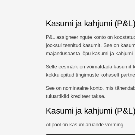
Kasumi ja kahjumi (P&L)
P&L assigneeringute konto on koostatud
jooksul teenitud kasumit. See on kasumi
majandusaasta lõpu kasumi ja kahjumi 
Selle eesmärk on võimaldada kasumit kor
kokkulepitud tingimuste kohaselt partner
See on nominaalne konto, mis tähendab, e
tuluartiklid krediteeritakse.
Kasumi ja kahjumi (P&L)
Allpool on kasumiaruande vorming.