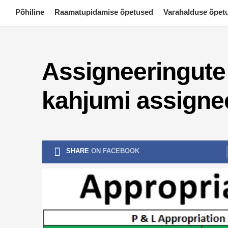
Skip
Põhiline
Raamatupidamise õpetused
Varahalduse õpet
to
content
Assigneeringute 
kahjumi assigne
SHARE
ON FACEBOOK