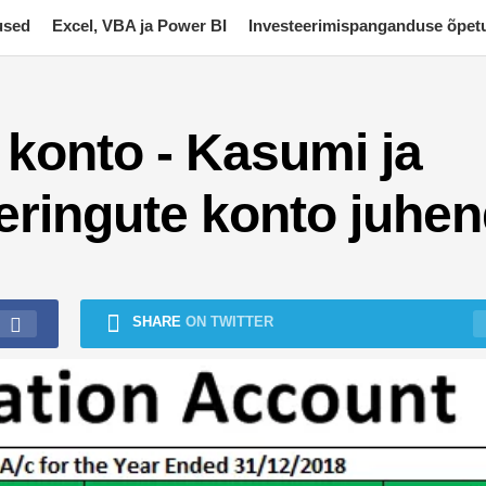
used
Excel, VBA ja Power BI
Investeerimispanganduse õpet
konto - Kasumi ja
eringute konto juhe
SHARE
ON TWITTER