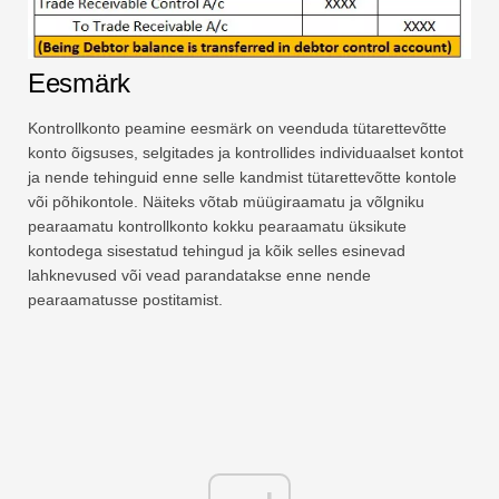
Eesmärk
Kontrollkonto peamine eesmärk on veenduda tütarettevõtte
konto õigsuses, selgitades ja kontrollides individuaalset kontot
ja nende tehinguid enne selle kandmist tütarettevõtte kontole
või põhikontole. Näiteks võtab müügiraamatu ja võlgniku
pearaamatu kontrollkonto kokku pearaamatu üksikute
kontodega sisestatud tehingud ja kõik selles esinevad
lahknevused või vead parandatakse enne nende
pearaamatusse postitamist.