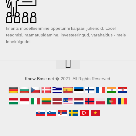
finants modelleerimine õppetunni karjääri juhendid, Excel
teadmisi, raamatupidamine, investeeringud, varahaldus - meie
lehekülgedel
Know-Base.net
� 2021. All Rights Reserved.