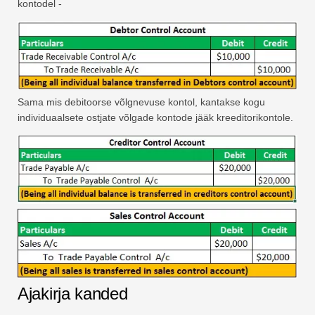
kontodel -
Sama mis debitoorse võlgnevuse kontol, kantakse kogu
individuaalsete ostjate võlgade kontode jääk kreeditorikontole.
Ajakirja kanded