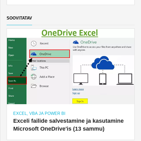
SOOVITATAV
EXCEL, VBA JA POWER BI
Exceli failide salvestamine ja kasutamine
Microsoft OneDrive'is (13 sammu)