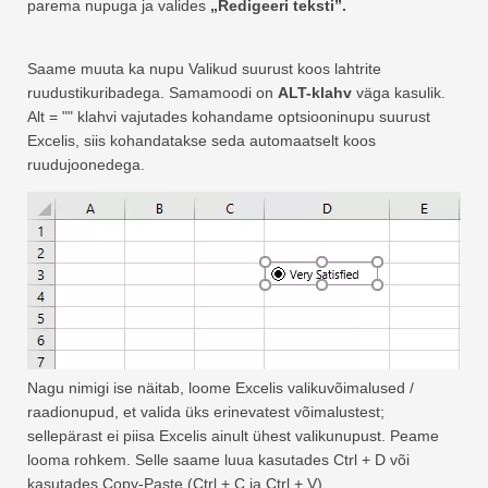
parema nupuga ja valides
„Redigeeri teksti”.
Saame muuta ka nupu Valikud suurust koos lahtrite
ruudustikuribadega. Samamoodi on
ALT-klahv
väga kasulik.
Alt = "" klahvi vajutades kohandame optsiooninupu suurust
Excelis, siis kohandatakse seda automaatselt koos
ruudujoonedega.
Nagu nimigi ise näitab, loome Excelis valikuvõimalused /
raadionupud, et valida üks erinevatest võimalustest;
sellepärast ei piisa Excelis ainult ühest valikunupust. Peame
looma rohkem. Selle saame luua kasutades Ctrl + D või
kasutades Copy-Paste (Ctrl + C ja Ctrl + V).