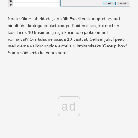
Nagu võime täheldada, on kõik Exceli valikunupud seotud
ainult ühe lahtriga ja üksteisega. Kuid mis siis, kui meil on
küsitluses 10 küsimust ja iga küsimuse jaoks on neli
võimalust? Siis tahame saada 10 vastust. Sellisel juhul peab
meil olema valikuguppide excelis rühmitamiseks
'Group box'
.
Sama võib leida ka vahekaardilt
ad