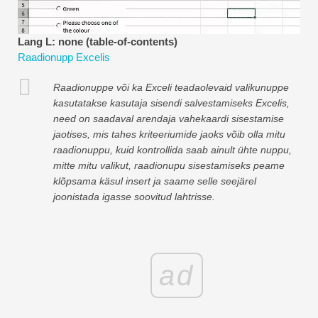
Finantsmodelleerimise õpetused
Lang L: none (table-of-contents)
Täisvorm
Raadionupp Excelis
Riskijuhtimise õpetused
Raadionuppe või ka Exceli teadaolevaid valikunuppe
kasutatakse kasutaja sisendi salvestamiseks Excelis,
need on saadaval arendaja vahekaardi sisestamise
jaotises, mis tahes kriteeriumide jaoks võib olla mitu
raadionuppu, kuid kontrollida saab ainult ühte nuppu,
mitte mitu valikut, raadionupu sisestamiseks peame
klõpsama käsul insert ja saame selle seejärel
joonistada igasse soovitud lahtrisse.
ad