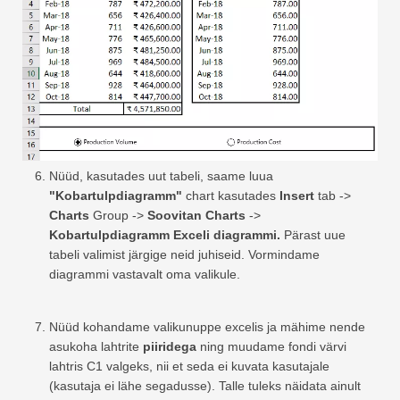
Nüüd, kasutades uut tabeli, saame luua
"Kobartulpdiagramm"
chart kasutades
Insert
tab ->
Charts
Group ->
Soovitan Charts
->
Kobartulpdiagramm Exceli diagrammi.
Pärast uue
tabeli valimist järgige neid juhiseid. Vormindame
diagrammi vastavalt oma valikule.
Nüüd kohandame valikunuppe excelis ja mähime nende
asukoha lahtrite
piiridega
ning muudame fondi värvi
lahtris C1 valgeks, nii et seda ei kuvata kasutajale
(kasutaja ei lähe segadusse). Talle tuleks näidata ainult