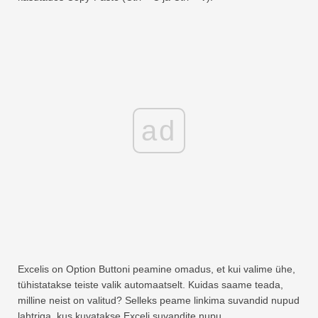
ad
Excelis on Option Buttoni peamine omadus, et kui valime ühe,
tühistatakse teiste valik automaatselt. Kuidas saame teada,
milline neist on valitud? Selleks peame linkima suvandid nupud
lahtriga, kus kuvatakse Exceli suvandite nupu