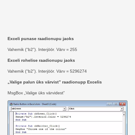
Exceli punase raadionupu jaoks
Vahemik (“b2”). Interjöör. Värv = 255
Exceli rohelise raadionupu jaoks
Vahemik (“b2”). Interjöör. Värv = 5296274
„Valige palun üks värvist” raadionupp Excelis
MsgBox „Valige üks värvidest”