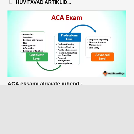
HUVITAVAD ARTIKLID...
ACA eksami algajate juhend -
assotsieerunud raamatupidaja