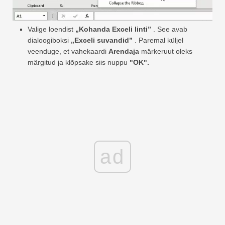
Valige loendist
„Kohanda Exceli linti”
. See avab
dialoogiboksi
„Exceli suvandid”
. Paremal küljel
veenduge, et vahekaardi
Arendaja
märkeruut oleks
märgitud ja klõpsake siis nuppu
"OK".
ad