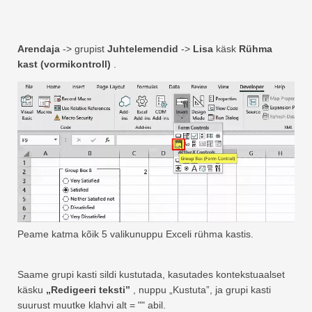
Arendaja
-> grupist
Juhtelemendid
->
Lisa
käsk
Rühma
kast (vormikontroll)
.
Peame katma kõik 5 valikunuppu Exceli rühma kastis.
Saame grupi kasti sildi kustutada, kasutades kontekstuaalset
käsku
„Redigeeri teksti”
, nuppu „Kustuta”, ja grupi kasti
suurust muutke klahvi alt = "" abil.