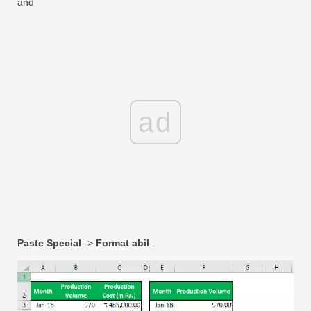
and
ad
Paste Special
->
Format abil
.