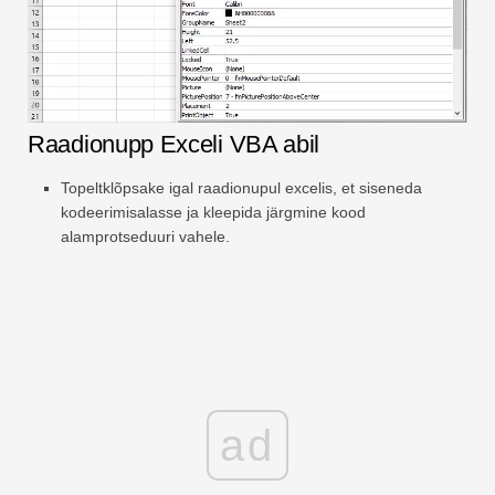
Raadionupp Exceli VBA abil
Topeltklõpsake igal raadionupul excelis, et siseneda
kodeerimisalasse ja kleepida järgmine kood
alamprotseduuri vahele.
ad