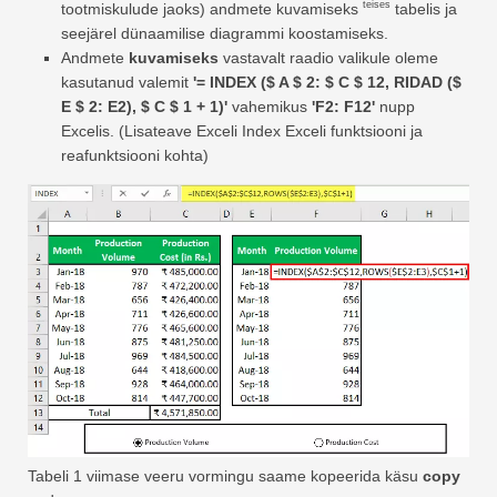
teises
tootmiskulude jaoks) andmete kuvamiseks
tabelis ja
seejärel dünaamilise diagrammi koostamiseks.
Andmete
kuvamiseks
vastavalt raadio valikule oleme
kasutanud valemit
'= INDEX ($ A $ 2: $ C $ 12, RIDAD ($
E $ 2: E2), $ C $ 1 + 1)'
vahemikus
'F2: F12'
nupp
Excelis. (Lisateave Exceli Index Exceli funktsiooni ja
reafunktsiooni kohta)
Tabeli 1 viimase veeru vormingu saame kopeerida käsu
copy