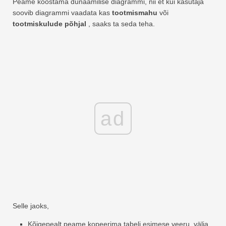
Peame koostama dünaamilise diagrammi, nii et kui kasutaja
soovib diagrammi vaadata kas
tootmismahu
või
tootmiskulude põhjal
, saaks ta seda teha.
ad
Selle jaoks,
Kõigepealt peame kopeerima tabeli esimese veeru, välja