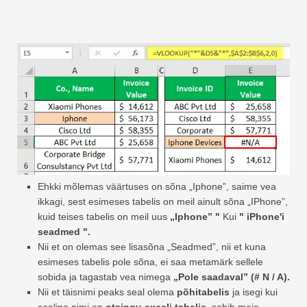
Ehkki mõlemas väärtuses on sõna „Iphone”, saime vea
ikkagi, sest esimeses tabelis on meil ainult sõna „IPhone”,
kuid teises tabelis on meil uus
„Iphone” "
Kui
" iPhone'i
seadmed ".
Nii et on olemas see lisasõna „Seadmed”, nii et kuna
esimeses tabelis pole sõna, ei saa metamärk sellele
sobida ja tagastab vea nimega
„Pole saadaval” (# N / A).
Nii et täisnimi peaks seal olema
põhitabelis
ja isegi kui
osaline nimi on
otsingu exceli tabelis,
sobib meie