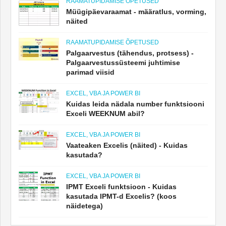
RAAMATUPIDAMISE ÕPETUSED
Müügipäevaraamat - määratlus, vorming,
näited
RAAMATUPIDAMISE ÕPETUSED
Palgaarvestus (tähendus, protsess) -
Palgaarvestussüsteemi juhtimise
parimad viisid
EXCEL, VBA JA POWER BI
Kuidas leida nädala number funktsiooni
Exceli WEEKNUM abil?
EXCEL, VBA JA POWER BI
Vaateaken Excelis (näited) - Kuidas
kasutada?
EXCEL, VBA JA POWER BI
IPMT Exceli funktsioon - Kuidas
kasutada IPMT-d Excelis? (koos
näidetega)