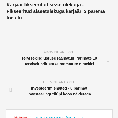
Karjäär fikseeritud sissetulekuga -
Fikseeritud sissetulekuga karjääri 3 parema
loetelu
JÄRGMINE ARTIKKEL
Tervisekindlustuse raamatud Parimate 10
tervisekindlustuse raamatute nimekiri
EELMINE ARTIKKEL
Investeerimisnäited - 6 parimat
investeeringutüüpi koos näidetega