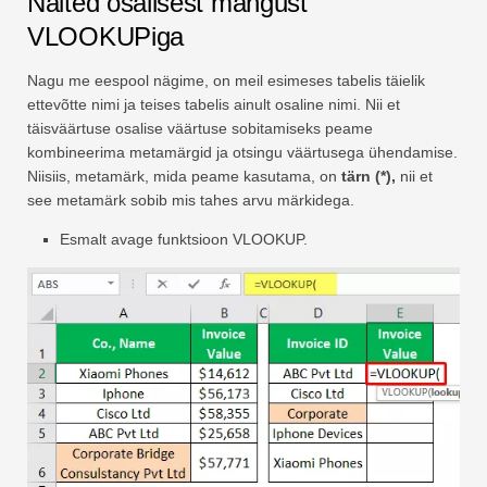
Näited osalisest mängust
VLOOKUPiga
Nagu me eespool nägime, on meil esimeses tabelis täielik
ettevõtte nimi ja teises tabelis ainult osaline nimi. Nii et
täisväärtuse osalise väärtuse sobitamiseks peame
kombineerima metamärgid ja otsingu väärtusega ühendamise.
Niisiis, metamärk, mida peame kasutama, on
tärn (*),
nii et
see metamärk sobib mis tahes arvu märkidega.
Esmalt avage funktsioon VLOOKUP.