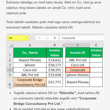
Esimese tabeliga on meil kaks lauda. Meil on Co, nimi ja arve
väärtus ning teises tabelis on ainult Co, nimi, kuid arve
väärtust pole.
Teist tabelit vaadates pole meil aga samu otsinguväärtusi kui
esimesel tabelil. Näiteks vaadake lahtrit D4.
Tegelik väärtus lahtris D4 on
“Ettevõte”,
kuid lahtris A6
on esimeses tabelis ettevõtte tegelik nimi
“Corporate
Bridge Consultancy Pvt Ltd.”
Nii et nendel juhtudel ei leia meie vaikefunktsioon