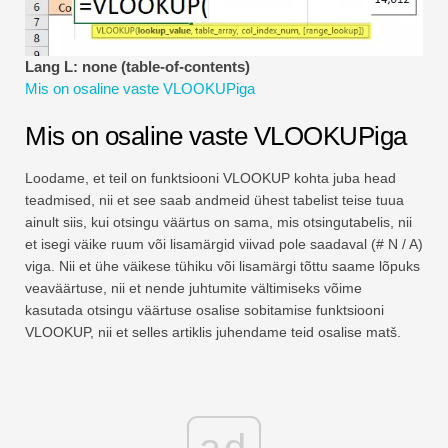
Finantsmodelleerimise õpetused
Täisvorm
Lang L: none (table-of-contents)
Mis on osaline vaste VLOOKUPiga
Riskijuhtimise õpetused
Mis on osaline vaste VLOOKUPiga
Loodame, et teil on funktsiooni VLOOKUP kohta juba head
teadmised, nii et see saab andmeid ühest tabelist teise tuua
ainult siis, kui otsingu väärtus on sama, mis otsingutabelis, nii
et isegi väike ruum või lisamärgid viivad pole saadaval (# N / A)
viga. Nii et ühe väikese tühiku või lisamärgi tõttu saame lõpuks
veaväärtuse, nii et nende juhtumite vältimiseks võime
kasutada otsingu väärtuse osalise sobitamise funktsiooni
VLOOKUP, nii et selles artiklis juhendame teid osalise matš.
ad