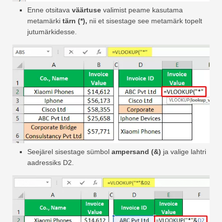
Enne otsitava
väärtuse
valimist peame kasutama
metamärki
tärn (*),
nii et sisestage see metamärk topelt
jutumärkidesse.
Seejärel sisestage sümbol
ampersand (&)
ja valige lahtri
aadressiks D2.