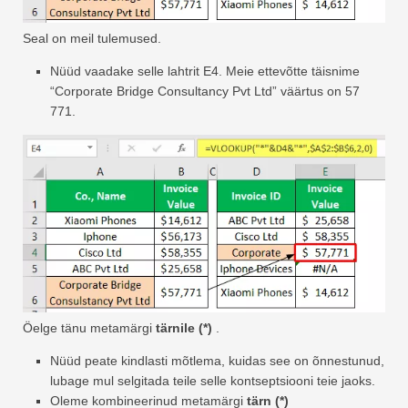
Seal on meil tulemused.
Nüüd vaadake selle lahtrit E4. Meie ettevõtte täisnime
“Corporate Bridge Consultancy Pvt Ltd” väärtus on 57
771.
Öelge tänu metamärgi
tärnile (*)
.
Nüüd peate kindlasti mõtlema, kuidas see on õnnestunud,
lubage mul selgitada teile selle kontseptsiooni teie jaoks.
Oleme kombineerinud metamärgi
tärn (*)