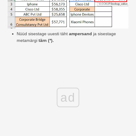
Nüüd sisestage uuesti täht
ampersand
ja sisestage
metamärgi
tärn (*).
ad