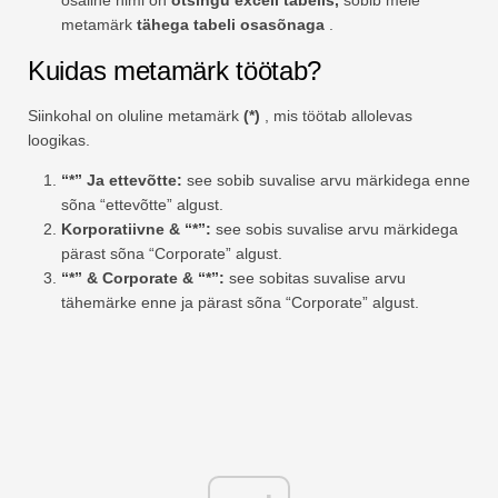
metamärk
tähega tabeli osasõnaga
.
Kuidas metamärk töötab?
Siinkohal on oluline metamärk
(*)
, mis töötab allolevas
loogikas.
“*” Ja ettevõtte:
see sobib suvalise arvu märkidega enne
sõna “ettevõtte” algust.
Korporatiivne & “*”:
see sobis suvalise arvu märkidega
pärast sõna “Corporate” algust.
“*” & Corporate & “*”:
see sobitas suvalise arvu
tähemärke enne ja pärast sõna “Corporate” algust.