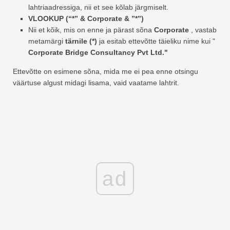
lahtriaadressiga, nii et see kõlab järgmiselt.
VLOOKUP (“*” & Corporate & ”*”)
Nii et kõik, mis on enne ja pärast sõna
Corporate
, vastab
metamärgi
tärnile (*)
ja esitab ettevõtte täieliku nime kui "
Corporate Bridge Consultancy Pvt Ltd."
Ettevõtte on esimene sõna, mida me ei pea enne otsingu
väärtuse algust midagi lisama, vaid vaatame lahtrit.
ad