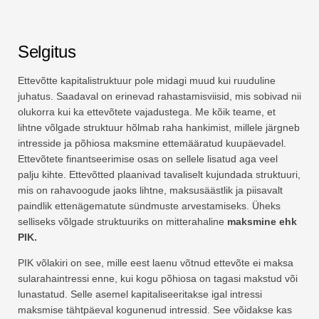
Selgitus
Ettevõtte kapitalistruktuur pole midagi muud kui ruuduline
juhatus. Saadaval on erinevad rahastamisviisid, mis sobivad nii
olukorra kui ka ettevõtete vajadustega. Me kõik teame, et
lihtne võlgade struktuur hõlmab raha hankimist, millele järgneb
intresside ja põhiosa maksmine ettemääratud kuupäevadel.
Ettevõtete finantseerimise osas on sellele lisatud aga veel
palju kihte. Ettevõtted plaanivad tavaliselt kujundada struktuuri,
mis on rahavoogude jaoks lihtne, maksusäästlik ja piisavalt
paindlik ettenägematute sündmuste arvestamiseks. Üheks
selliseks võlgade struktuuriks on mitterahaline
maksmine ehk
PIK.
PIK võlakiri on see, mille eest laenu võtnud ettevõte ei maksa
sularahaintressi enne, kui kogu põhiosa on tagasi makstud või
lunastatud. Selle asemel kapitaliseeritakse igal intressi
maksmise tähtpäeval kogunenud intressid. See võidakse kas