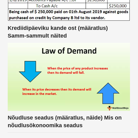
Krediidipäeviku kande ost (määratlus)
Samm-sammult näited
Nõudluse seadus (määratlus, näide) Mis on
nõudlusökonoomika seadus