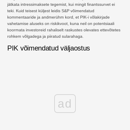
jätkata intressimaksete tegemist, kui mingit finantssurvet ei
teki. Kuid teisest küljest leidis S&P võimendatud
kommentaaride ja andmerühm kord, et PIK-i võlakirjade
vahetamise aluseks on riskikvoot, kuna neil on potentsiaali
koormata investoreid rahaliselt raskustes olevates ettevõtetes
rohkem võlgadega ja piiratud sularahaga.
PIK võimendatud väljaostus
ad