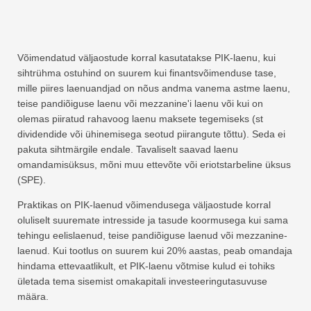
Võimendatud väljaostude korral kasutatakse PIK-laenu, kui
sihtrühma ostuhind on suurem kui finantsvõimenduse tase,
mille piires laenuandjad on nõus andma vanema astme laenu,
teise pandiõiguse laenu või mezzanine'i laenu või kui on
olemas piiratud rahavoog laenu maksete tegemiseks (st
dividendide või ühinemisega seotud piirangute tõttu). Seda ei
pakuta sihtmärgile endale. Tavaliselt saavad laenu
omandamisüksus, mõni muu ettevõte või eriotstarbeline üksus
(SPE).
Praktikas on PIK-laenud võimendusega väljaostude korral
oluliselt suuremate intresside ja tasude koormusega kui sama
tehingu eelislaenud, teise pandiõiguse laenud või mezzanine-
laenud. Kui tootlus on suurem kui 20% aastas, peab omandaja
hindama ettevaatlikult, et PIK-laenu võtmise kulud ei tohiks
ületada tema sisemist omakapitali investeeringutasuvuse
määra.