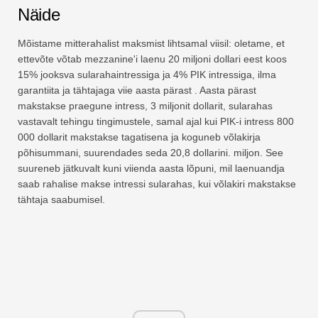
Näide
Mõistame mitterahalist maksmist lihtsamal viisil: oletame, et
ettevõte võtab mezzanine'i laenu 20 miljoni dollari eest koos
15% jooksva sularahaintressiga ja 4% PIK intressiga, ilma
garantiita ja tähtajaga viie aasta pärast . Aasta pärast
makstakse praegune intress, 3 miljonit dollarit, sularahas
vastavalt tehingu tingimustele, samal ajal kui PIK-i intress 800
000 dollarit makstakse tagatisena ja koguneb võlakirja
põhisummani, suurendades seda 20,8 dollarini. miljon. See
suureneb jätkuvalt kuni viienda aasta lõpuni, mil laenuandja
saab rahalise makse intressi sularahas, kui võlakiri makstakse
tähtaja saabumisel.