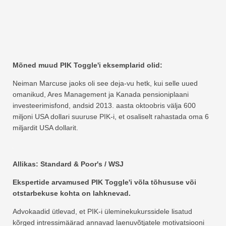
Mõned muud PIK Toggle'i eksemplarid olid:
Neiman Marcuse jaoks oli see deja-vu hetk, kui selle uued
omanikud, Ares Management ja Kanada pensioniplaani
investeerimisfond, andsid 2013. aasta oktoobris välja 600
miljoni USA dollari suuruse PIK-i, et osaliselt rahastada oma 6
miljardit USA dollarit.
Allikas: Standard & Poor's / WSJ
Ekspertide arvamused PIK Toggle'i võla tõhususe või
otstarbekuse kohta on lahknevad.
Advokaadid ütlevad, et PIK-i üleminekukurssidele lisatud
kõrged intressimäärad annavad laenuvõtjatele motivatsiooni