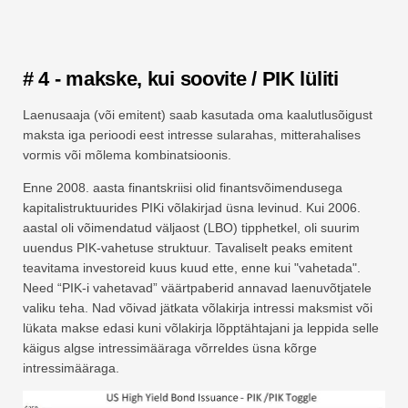
# 4 - makske, kui soovite / PIK lüliti
Laenusaaja (või emitent) saab kasutada oma kaalutlusõigust
maksta iga perioodi eest intresse sularahas, mitterahalises
vormis või mõlema kombinatsioonis.
Enne 2008. aasta finantskriisi olid finantsvõimendusega
kapitalistruktuurides PIKi võlakirjad üsna levinud. Kui 2006.
aastal oli võimendatud väljaost (LBO) tipphetkel, oli suurim
uuendus PIK-vahetuse struktuur. Tavaliselt peaks emitent
teavitama investoreid kuus kuud ette, enne kui "vahetada".
Need “PIK-i vahetavad” väärtpaberid annavad laenuvõtjatele
valiku teha. Nad võivad jätkata võlakirja intressi maksmist või
lükata makse edasi kuni võlakirja lõpptähtajani ja leppida selle
käigus algse intressimääraga võrreldes üsna kõrge
intressimääraga.