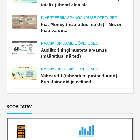
täielik juhend algajale
INVESTEERIMISPANGANDUSE ÕPETUSED
Fiat Money (määratlus, näide) - Mis on
Fiati valuuta
RAAMATUPIDAMISE ÕPETUSED
Audiitori tingimusteta arvamus
(määratlus, näited)
RAAMATUPIDAMISE ÕPETUSED
Vaheaudit (tähendus, protseduurid)
Funktsioonid ja eelised
SOOVITATAV