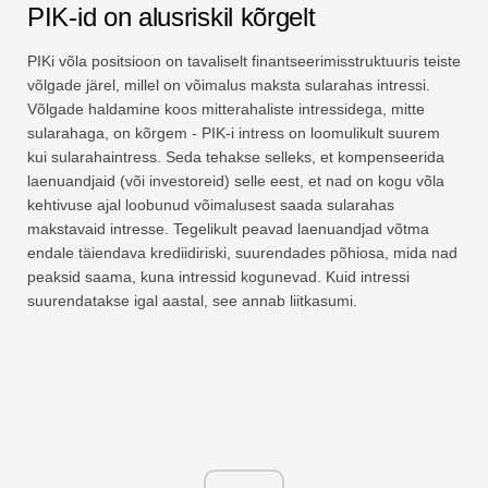
PIK-id on alusriskil kõrgelt
PIKi võla positsioon on tavaliselt finantseerimisstruktuuris teiste
võlgade järel, millel on võimalus maksta sularahas intressi.
Võlgade haldamine koos mitterahaliste intressidega, mitte
sularahaga, on kõrgem - PIK-i intress on loomulikult suurem
kui sularahaintress. Seda tehakse selleks, et kompenseerida
laenuandjaid (või investoreid) selle eest, et nad on kogu võla
kehtivuse ajal loobunud võimalusest saada sularahas
makstavaid intresse. Tegelikult peavad laenuandjad võtma
endale täiendava krediidiriski, suurendades põhiosa, mida nad
peaksid saama, kuna intressid kogunevad. Kuid intressi
suurendatakse igal aastal, see annab liitkasumi.