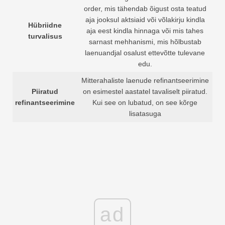
order, mis tähendab õigust osta teatud
aja jooksul aktsiaid või võlakirju kindla
Hübriidne
aja eest kindla hinnaga või mis tahes
turvalisus
sarnast mehhanismi, mis hõlbustab
laenuandjal osalust ettevõtte tulevane
edu.
Mitterahaliste laenude refinantseerimine
Piiratud
on esimestel aastatel tavaliselt piiratud.
refinantseerimine
Kui see on lubatud, on see kõrge
lisatasuga
ad