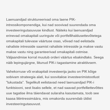
Laenuandjad struktureerivad oma laene PIK-
intressikomponendiga, kui nad soovivad suurendada oma
investeeringutasuvuse kindlust. Näiteks kui laenuandjad
erinevad omakapitali uuringute või portfellihaldusettevõtetega
omakapitali tulevase väärtuse osas, võivad nad eelistada
rahaliste intresside saamist rahaliste intresside ja makse vastu
makse vastu ning garanteerivad omakapitali ostmise.
Väljaandmise korral muutub orderi väärtus ebakindlaks. Seega
näib lepingujärgne, liitunud PIK-i tagastamine atraktiivsem.
Vahekorruse või erakapitali investeerija jaoks on PIK kõige
sobivam strateegia alati, kui soovitakse investeerimistootlust
"lukustada". Tegelikult eelistavad need laenuandjad PIK-i
funktsiooni, sest lisaks sellele, et nad saavad portfelliettevõttes
uue tagatise ilma täiendavat sularaha kasutamata, toob see
kaasa liitintressimäära, mis omakorda suurendab üldist
investeeringutasuvust.