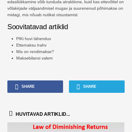
edasilükkamine võib tunduda atraktiivne, kuid kas ettevõttel on
võlakirjade väljaandmisel mugav ja suurenenud põhimakse on
midagi, mis nõuab nutikat otsustamist.
Soovitatavad artiklid
PIKi huvi tähendus
Ettemaksu trahv
Mis on rendimakse?
Maksebilansi valem
SHARE
SHARE
HUVITAVAD ARTIKLID...