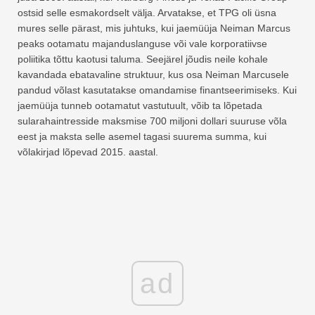
ostsid selle esmakordselt välja. Arvatakse, et TPG oli üsna
mures selle pärast, mis juhtuks, kui jaemüüja Neiman Marcus
peaks ootamatu majanduslanguse või vale korporatiivse
poliitika tõttu kaotusi taluma. Seejärel jõudis neile kohale
kavandada ebatavaline struktuur, kus osa Neiman Marcusele
pandud võlast kasutatakse omandamise finantseerimiseks. Kui
jaemüüja tunneb ootamatut vastutuult, võib ta lõpetada
sularahaintresside maksmise 700 miljoni dollari suuruse võla
eest ja maksta selle asemel tagasi suurema summa, kui
võlakirjad lõpevad 2015. aastal.
ad