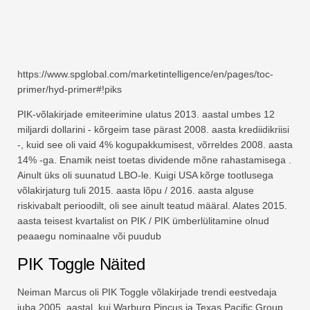
https://www.spglobal.com/marketintelligence/en/pages/toc-
primer/hyd-primer#!piks
PIK-võlakirjade emiteerimine ulatus 2013. aastal umbes 12
miljardi dollarini - kõrgeim tase pärast 2008. aasta krediidikriisi
-, kuid see oli vaid 4% kogupakkumisest, võrreldes 2008. aasta
14% -ga. Enamik neist toetas dividende mõne rahastamisega .
Ainult üks oli suunatud LBO-le. Kuigi USA kõrge tootlusega
võlakirjaturg tuli 2015. aasta lõpu / 2016. aasta alguse
riskivabalt perioodilt, oli see ainult teatud määral. Alates 2015.
aasta teisest kvartalist on PIK / PIK ümberlülitamine olnud
peaaegu nominaalne või puudub
PIK Toggle Näited
Neiman Marcus oli PIK Toggle võlakirjade trendi eestvedaja
juba 2005. aastal, kui Warburg Pincus ja Texas Pacific Group