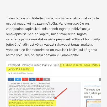
Tulles tagasi põhitõdede juurde, siis mitterahaline makse pole
midagi muud kui mezzanine'i võlg. Vahekorrusevõlg on
vahepealne kapitalikiht, mis erineb tagatud põhivõlast ja
omakapitalist. See on kapital, mida tavaliselt ei tagata
varadega ja mis makstakse välja peamiselt sõltuvalt laenuvõtja
(ettevõtte) võimest võlga vabast rahavoost tagasi maksta.
Vahekorruse finantseerimine on tavaliselt kallim kui kõrgema
astme võlg; see on siiski odavam kui omakapital.