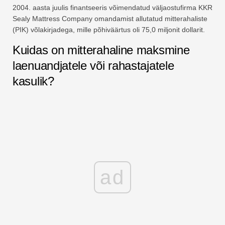
2004. aasta juulis finantseeris võimendatud väljaostufirma KKR
Sealy Mattress Company omandamist allutatud mitterahaliste
(PIK) võlakirjadega, mille põhiväärtus oli 75,0 miljonit dollarit.
Kuidas on mitterahaline maksmine
laenuandjatele või rahastajatele
kasulik?
ad