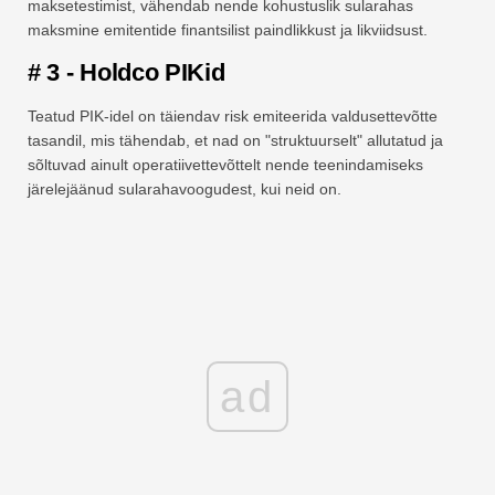
maksetestimist, vähendab nende kohustuslik sularahas
maksmine emitentide finantsilist paindlikkust ja likviidsust.
# 3 - Holdco PIKid
Teatud PIK-idel on täiendav risk emiteerida valdusettevõtte
tasandil, mis tähendab, et nad on "struktuurselt" allutatud ja
sõltuvad ainult operatiivettevõttelt nende teenindamiseks
järelejäänud sularahavoogudest, kui neid on.
ad