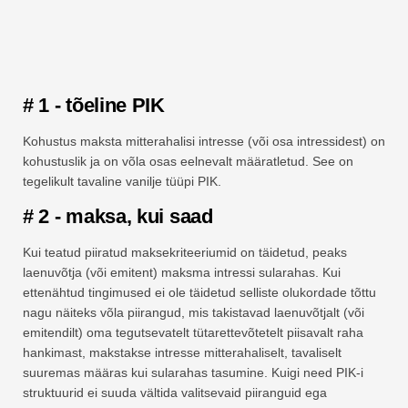
# 1 - tõeline PIK
Kohustus maksta mitterahalisi intresse (või osa intressidest) on
kohustuslik ja on võla osas eelnevalt määratletud. See on
tegelikult tavaline vanilje tüüpi PIK.
# 2 - maksa, kui saad
Kui teatud piiratud maksekriteeriumid on täidetud, peaks
laenuvõtja (või emitent) maksma intressi sularahas. Kui
ettenähtud tingimused ei ole täidetud selliste olukordade tõttu
nagu näiteks võla piirangud, mis takistavad laenuvõtjalt (või
emitendilt) oma tegutsevatelt tütarettevõtetelt piisavalt raha
hankimast, makstakse intresse mitterahaliselt, tavaliselt
suuremas määras kui sularahas tasumine. Kuigi need PIK-i
struktuurid ei suuda vältida valitsevaid piiranguid ega