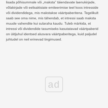
lisada põhisummale või „maksta” täiendavate laenukirjade,
võlakirjade või eelisaktsiate emiteerimise teel koos intresside
või dividendidega, mis makstakse väärtpaberitena. Tegelikult
saab see oma nime, mis tähendab, et intressi saab maksta
muude vahendite kui sularaha kaudu. Tuleb märkida, et
intressi või dividendide tasumiseks kasutatavad väärtpaberid
on üldjuhul identsed alusvara väärtpaberitega, kuid paljudel
juhtudel on neil erinevad tingimused.
ad