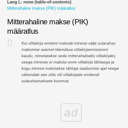
Lang L: none (table-of-contents)
Finantsmodelleerimise õpetused
Mitterahaline makse (PIK) määratlus
Täisvorm
Mitterahaline makse (PIK)
määratlus
Riskijuhtimise õpetused
Kui võlakirja emitent maksab intressi välja sularahas
maksmise asemel täiendava võlakirjaemissiooni
kaudu, nimetatakse seda mitterahaliseks võlakirjaks,
seega intresse ei maksta enne võlakirja tähtaega ja
kogu intressi makstakse tähtaja saabumise ajal seega
vähendab see võla või võlakirjade emitendi
sularahamaksete koormat.
ad