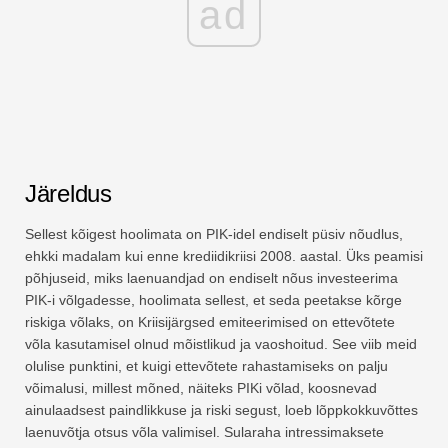
ad
Järeldus
Sellest kõigest hoolimata on PIK-idel endiselt püsiv nõudlus,
ehkki madalam kui enne krediidikriisi 2008. aastal. Üks peamisi
põhjuseid, miks laenuandjad on endiselt nõus investeerima
PIK-i võlgadesse, hoolimata sellest, et seda peetakse kõrge
riskiga võlaks, on Kriisijärgsed emiteerimised on ettevõtete
võla kasutamisel olnud mõistlikud ja vaoshoitud. See viib meid
olulise punktini, et kuigi ettevõtete rahastamiseks on palju
võimalusi, millest mõned, näiteks PIKi võlad, koosnevad
ainulaadsest paindlikkuse ja riski segust, loeb lõppkokkuvõttes
laenuvõtja otsus võla valimisel. Sularaha intressimaksete