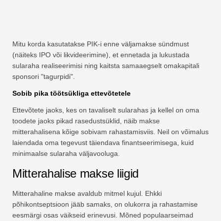
Mitu korda kasutatakse PIK-i enne väljamakse sündmust
(näiteks IPO või likvideerimine), et ennetada ja lukustada
sularaha realiseerimisi ning kaitsta samaaegselt omakapitali
sponsori "tagurpidi".
Sobib pika töötsükliga ettevõtetele
Ettevõtete jaoks, kes on tavaliselt sularahas ja kellel on oma
toodete jaoks pikad rasedustsüklid, näib makse
mitterahalisena kõige sobivam rahastamisviis. Neil on võimalus
laiendada oma tegevust täiendava finantseerimisega, kuid
minimaalse sularaha väljavooluga.
Mitterahalise makse liigid
Mitterahaline makse avaldub mitmel kujul. Ehkki
põhikontseptsioon jääb samaks, on olukorra ja rahastamise
eesmärgi osas väikseid erinevusi. Mõned populaarseimad