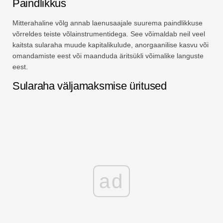
Paindlikkus
Mitterahaline võlg annab laenusaajale suurema paindlikkuse
võrreldes teiste võlainstrumentidega. See võimaldab neil veel
kaitsta sularaha muude kapitalikulude, anorgaanilise kasvu või
omandamiste eest või maanduda äritsükli võimalike languste
eest.
Sularaha väljamaksmise üritused
ad