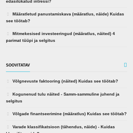
edasilükatud intressi?
Määratletud panustamiskava (määratlus, näide) Kuidas
see töötab?
Mitmekesised investeeringud (määratlus, näited) 4
parimat tüüpi ja selgitus
SOOVITATAV
Võlgnevuste faktooring (näited) Kuidas see töötab?
Kogunenud tulu näited - Samm-sammuline juhend ja
selgitus
Võlgade finantseerimine (määratlus) Kuidas see töötab?
Varade klassifikatsioon (tähendus, näide) - Kuidas