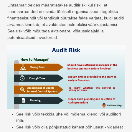
Lihtsamalt öeldes määratletakse auditiriski kui riski, et
finantsaruanded ei esinda tõeliselt organisatsiooni tegelikku
finantsseisundit või tahtlikult püütakse fakte varjata, kuigi auditi
arvamus kinnitab, et avaldustes pole olulisi väärkajastamisi.
See risk võib mõjutada aktsionäre, võlausaldajaid ja
potentsiaalseid investoreid.
See risk võib tekkida ühe või mõlema kliendi või audiitori
tõttu.
See risk võib olla põhjustatud kahest põhjusest - vigadest