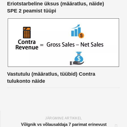
Eriotstarbeline üksus (määratlus, näide)
SPE 2 peamist tüüpi
Vastutulu (määratlus, tüübid) Contra
tulukonto näide
JÄRGMINE ARTIKKEL
Võlgnik vs võlausaldaja 7 parimat erinevust