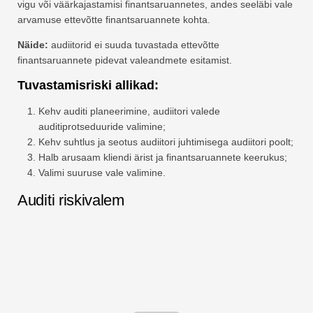
vigu või väärkajastamisi finantsaruannetes, andes seeläbi vale
arvamuse ettevõtte finantsaruannete kohta.
Näide:
audiitorid ei suuda tuvastada ettevõtte
finantsaruannete pidevat valeandmete esitamist.
Tuvastamisriski allikad:
Kehv auditi planeerimine, audiitori valede
auditiprotseduuride valimine;
Kehv suhtlus ja seotus audiitori juhtimisega audiitori poolt;
Halb arusaam kliendi ärist ja finantsaruannete keerukus;
Valimi suuruse vale valimine.
Auditi riskivalem