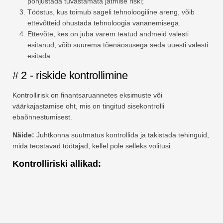
põhjustada tuvastamata jätmise riski;
Tööstus, kus toimub sageli tehnoloogiline areng, võib
ettevõtteid ohustada tehnoloogia vananemisega.
Ettevõte, kes on juba varem teatud andmeid valesti
esitanud, võib suurema tõenäosusega seda uuesti valesti
esitada.
# 2 - riskide kontrollimine
Kontrollirisk on finantsaruannetes eksimuste või
väärkajastamise oht, mis on tingitud sisekontrolli
ebaõnnestumisest.
Näide:
Juhtkonna suutmatus kontrollida ja takistada tehinguid,
mida teostavad töötajad, kellel pole selleks volitusi.
Kontrolliriski allikad: