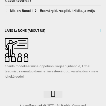
klassifitseerida?
Mis on Basel III? - Eesmärgid, reeglid, kriitika ja mõju
LANG L: NONE (ABOUT-US)
finants modelleerimine õppetunni karjääri juhendid, Excel
teadmisi, raamatupidamine, investeeringud, varahaldus - meie
lehekülgedel
Know-Base.net
� 2021. All Rights Reserved.