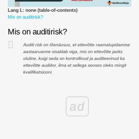
Finantsmodelleerimise õpetused
Lang L: none (table-of-contents)
Mis on auditirisk?
Täisvorm
Mis on auditirisk?
Riskijuhtimise õpetused
Auditi risk on tõenäosus, et ettevõtte raamatupidamise
aastaaruanne sisaldab viga, mis on ettevõtte jaoks
oluline, kuigi seda on kontrollinud ja auditeerinud ka
ettevõtte audiitor, ilma et sellega seoses oleks mingit
kvalifikatsiooni.
ad