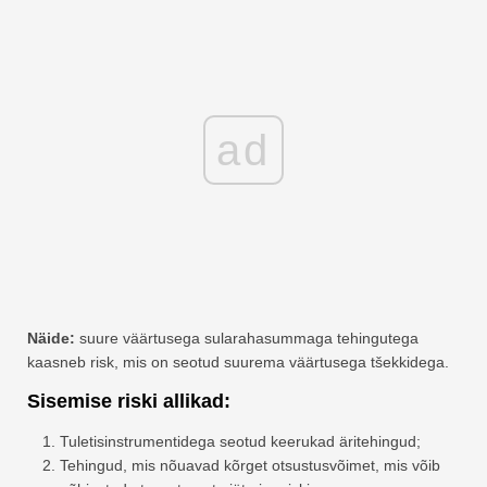
ad
Näide:
suure väärtusega sularahasummaga tehingutega
kaasneb risk, mis on seotud suurema väärtusega tšekkidega.
Sisemise riski allikad:
Tuletisinstrumentidega seotud keerukad äritehingud;
Tehingud, mis nõuavad kõrget otsustusvõimet, mis võib