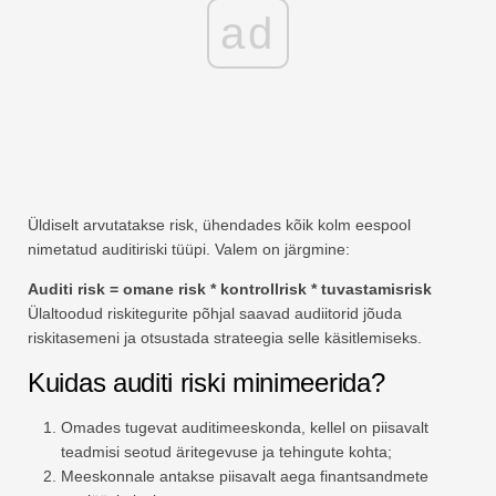
ad
Üldiselt arvutatakse risk, ühendades kõik kolm eespool
nimetatud auditiriski tüüpi. Valem on järgmine:
Auditi risk = omane risk * kontrollrisk * tuvastamisrisk
Ülaltoodud riskitegurite põhjal saavad audiitorid jõuda
riskitasemeni ja otsustada strateegia selle käsitlemiseks.
Kuidas auditi riski minimeerida?
Omades tugevat auditimeeskonda, kellel on piisavalt
teadmisi seotud äritegevuse ja tehingute kohta;
Meeskonnale antakse piisavalt aega finantsandmete