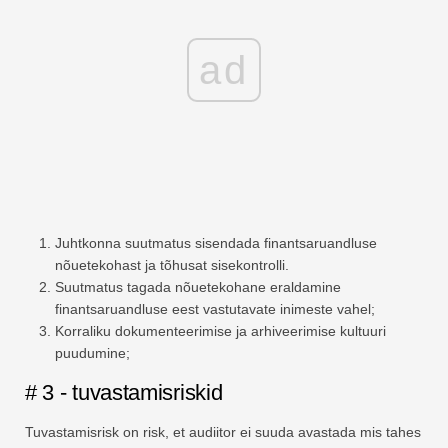
ad
Juhtkonna suutmatus sisendada finantsaruandluse
nõuetekohast ja tõhusat sisekontrolli.
Suutmatus tagada nõuetekohane eraldamine
finantsaruandluse eest vastutavate inimeste vahel;
Korraliku dokumenteerimise ja arhiveerimise kultuuri
puudumine;
# 3 - tuvastamisriskid
Tuvastamisrisk on risk, et audiitor ei suuda avastada mis tahes