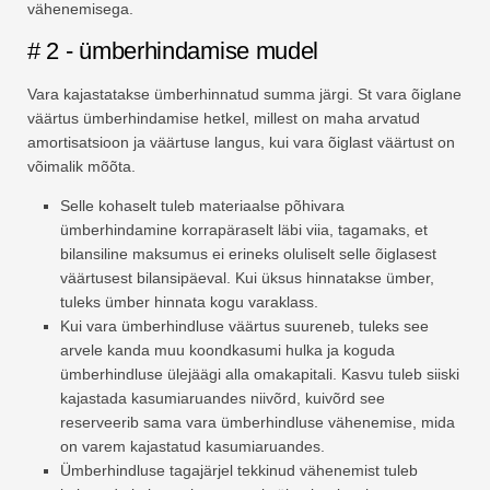
vähenemisega.
# 2 - ümberhindamise mudel
Vara kajastatakse ümberhinnatud summa järgi. St vara õiglane
väärtus ümberhindamise hetkel, millest on maha arvatud
amortisatsioon ja väärtuse langus, kui vara õiglast väärtust on
võimalik mõõta.
Selle kohaselt tuleb materiaalse põhivara
ümberhindamine korrapäraselt läbi viia, tagamaks, et
bilansiline maksumus ei erineks oluliselt selle õiglasest
väärtusest bilansipäeval. Kui üksus hinnatakse ümber,
tuleks ümber hinnata kogu varaklass.
Kui vara ümberhindluse väärtus suureneb, tuleks see
arvele kanda muu koondkasumi hulka ja koguda
ümberhindluse ülejäägi alla omakapitali. Kasvu tuleb siiski
kajastada kasumiaruandes niivõrd, kuivõrd see
reserveerib sama vara ümberhindluse vähenemise, mida
on varem kajastatud kasumiaruandes.
Ümberhindluse tagajärjel tekkinud vähenemist tuleb