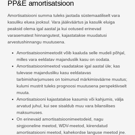
PP&E amortisatsioon
Amortisatsiooni summa tuleks jaotada süstemaatiliselt vara
kasuliku eluea jooksul. Vara jääkväärtus ja kasulik eluiga
peaksid olema igal aastal ja kui ootused erinevad
varasematest hinnangutest, kajastatakse muudatusi
arvestushinnangu muutusena.
Amortisatsioonimeetodit võib kaaluda selle mudeli põhjal,
milles vara eeldatav majanduslik kasu on oodata.
Amortisatsioonimeetod vaadatakse igal aastal üle; kas
tulevase majandusliku kasu eeldatavas
tarbimisharjumuses on toimunud märkimisväärne muutus;
kulumi mustrit tuleks prognoosi muutusena perspektiivselt
muuta.
Amortisatsiooni kajastatakse kasumis või kahjumis, välja
arvatud juhul, kui see sisaldub muu vara bilansilises
maksumuses.
On erinevaid amortisatsioonimeetodeid, nagu
sirgjooneline meetod, WDV-meetod, kiirendatud
amortisatsiooni meetod, kahekordse languse meetod jne.