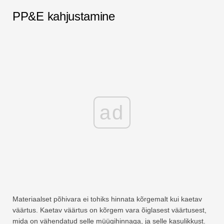
PP&E kahjustamine
ad
Materiaalset põhivara ei tohiks hinnata kõrgemalt kui kaetav
väärtus. Kaetav väärtus on kõrgem vara õiglasest väärtusest,
mida on vähendatud selle müügihinnaga, ja selle kasulikkust.