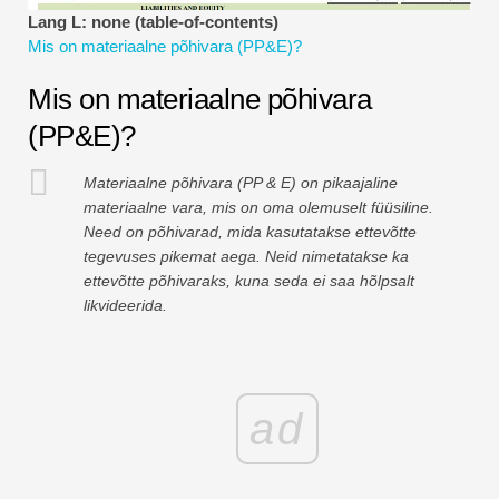
Finantsmodelleerimise õpetused
Lang L: none (table-of-contents)
Mis on materiaalne põhivara (PP&E)?
Täisvorm
Mis on materiaalne põhivara
Riskijuhtimise õpetused
(PP&E)?
Materiaalne põhivara (PP & E) on pikaajaline
materiaalne vara, mis on oma olemuselt füüsiline.
Need on põhivarad, mida kasutatakse ettevõtte
tegevuses pikemat aega. Neid nimetatakse ka
ettevõtte põhivaraks, kuna seda ei saa hõlpsalt
likvideerida.
ad