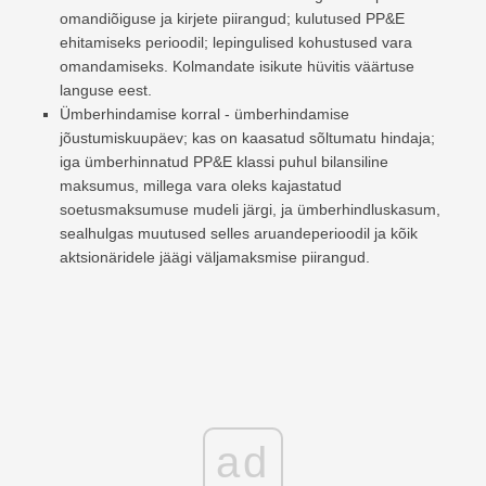
omandiõiguse ja kirjete piirangud; kulutused PP&E
ehitamiseks perioodil; lepingulised kohustused vara
omandamiseks. Kolmandate isikute hüvitis väärtuse
languse eest.
Ümberhindamise korral - ümberhindamise
jõustumiskuupäev; kas on kaasatud sõltumatu hindaja;
iga ümberhinnatud PP&E klassi puhul bilansiline
maksumus, millega vara oleks kajastatud
soetusmaksumuse mudeli järgi, ja ümberhindluskasum,
sealhulgas muutused selles aruandeperioodil ja kõik
aktsionäridele jäägi väljamaksmise piirangud.
ad