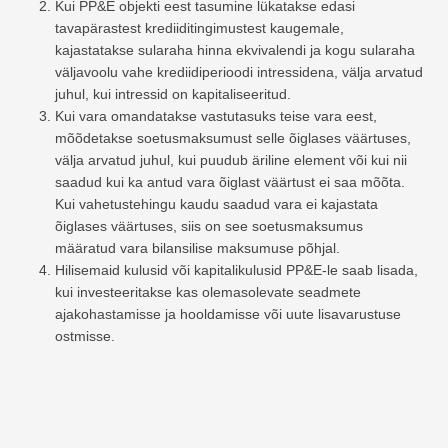
Kui PP&E objekti eest tasumine lükatakse edasi
tavapärastest krediiditingimustest kaugemale,
kajastatakse sularaha hinna ekvivalendi ja kogu sularaha
väljavoolu vahe krediidiperioodi intressidena, välja arvatud
juhul, kui intressid on kapitaliseeritud.
Kui vara omandatakse vastutasuks teise vara eest,
mõõdetakse soetusmaksumust selle õiglases väärtuses,
välja arvatud juhul, kui puudub äriline element või kui nii
saadud kui ka antud vara õiglast väärtust ei saa mõõta.
Kui vahetustehingu kaudu saadud vara ei kajastata
õiglases väärtuses, siis on see soetusmaksumus
määratud vara bilansilise maksumuse põhjal.
Hilisemaid kulusid või kapitalikulusid PP&E-le saab lisada,
kui investeeritakse kas olemasolevate seadmete
ajakohastamisse ja hooldamisse või uute lisavarustuse
ostmisse.