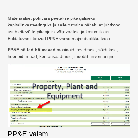
Materiaalset põhivara peetakse pikaajaliseks
kapitaliinvesteeringuks ja selle ostmine näitab, et juhtkond
usub ettevõtte pikaajalisi väljavaateid ja kasumlikkust.
Eeldatavasti toovad PP&E varad majanduslikku kasu.
PP&E näited hõlmavad
masinaid, seadmeid, sõidukeid,
hooneid, maad, kontoriseadmeid, mööblit, inventari jne.
PP&E valem