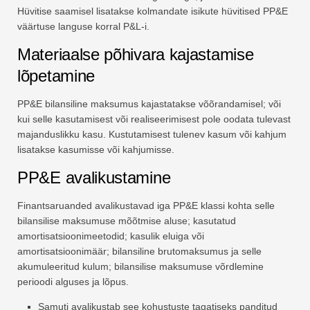
Hüvitise saamisel lisatakse kolmandate isikute hüvitised PP&E
väärtuse languse korral P&L-i.
Materiaalse põhivara kajastamise
lõpetamine
PP&E bilansiline maksumus kajastatakse võõrandamisel; või
kui selle kasutamisest või realiseerimisest pole oodata tulevast
majanduslikku kasu. Kustutamisest tulenev kasum või kahjum
lisatakse kasumisse või kahjumisse.
PP&E avalikustamine
Finantsaruanded avalikustavad iga PP&E klassi kohta selle
bilansilise maksumuse mõõtmise aluse; kasutatud
amortisatsioonimeetodid; kasulik eluiga või
amortisatsioonimäär; bilansiline brutomaksumus ja selle
akumuleeritud kulum; bilansilise maksumuse võrdlemine
perioodi alguses ja lõpus.
Samuti avalikustab see kohustuste tagatiseks panditud