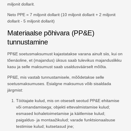
miljonit dollarit.
Neto PPE = 7 miljonit dollarit (10 miljonit dollarit + 2 miljonit
dollarit - 5 miljonit dollarit)
Materiaalse põhivara (PP&E)
tunnustamine
PP&E soetusmaksumust kajastatakse varana ainult siis, kui on
tõenäoline, et (majandus) üksus saab tulevikus majanduslikku
kasu ja selle maksumust saab usaldusväärselt mõõta.
PP&E, mis vastab tunnustamisele, mõõdetakse selle
soetusmaksumuses. Esialgne maksumus võib sisaldada
järgmist:
Töötajate kulud, mis on otseselt seotud PP&E ehitamise
või omandamisega; objekti ettevalmistamise kulud;
esmased kohaletoimetamise ja käitlemise kulud;
paigaldus- ja montaažikulud; varade funktsionaalsuse
testimise kulud; kutsetasud jne;