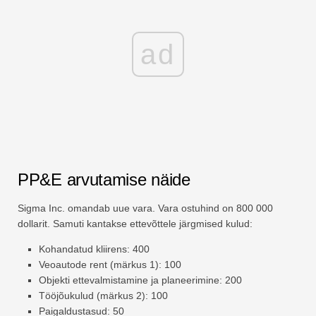
ad
PP&E arvutamise näide
Sigma Inc. omandab uue vara. Vara ostuhind on 800 000
dollarit. Samuti kantakse ettevõttele järgmised kulud:
Kohandatud kliirens: 400
Veoautode rent (märkus 1): 100
Objekti ettevalmistamine ja planeerimine: 200
Tööjõukulud (märkus 2): 100
Paigaldustasud: 50