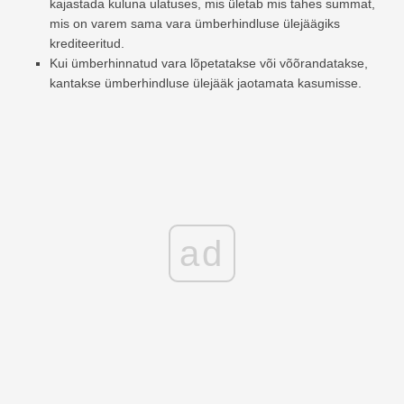
kajastada kuluna ulatuses, mis ületab mis tahes summat,
mis on varem sama vara ümberhindluse ülejäägiks
krediteeritud.
Kui ümberhinnatud vara lõpetatakse või võõrandatakse,
kantakse ümberhindluse ülejääk jaotamata kasumisse.
ad