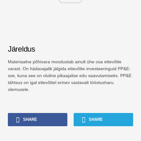
Järeldus
Materiaalne põhivara moodustab ainult ühe osa ettevõtte
varast. On hädavajalik jälgida ettevõtte investeeringuid PP&E-
sse, kuna see on oluline pikaajalise edu saavutamiseks. PP&E
tähtsus on igal ettevõttel erinev vastavalt tööstusharu
olemusele.
SHARE
SHARE