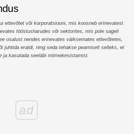
ndus
ui ettevõtet või korporatsiooni, mis koosneb erinevatest
nevates tööstusharudes või sektorites, mis pole sageli
e osalust nendes erinevates väiksemates ettevõtetes,
i juhtida eraldi, ning seda tehakse peamiselt selleks, et
le ja kasutada seeläbi mitmekesistamist.
ad