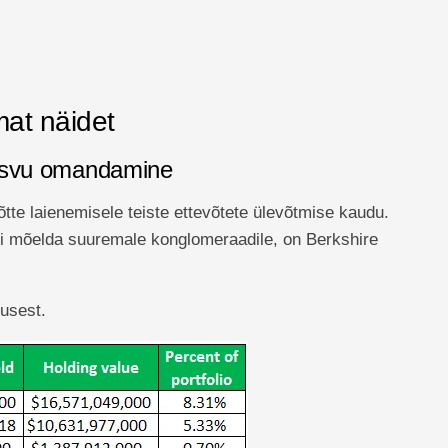
at näidet
kasvu omandamine
õtte laienemisele teiste ettevõtete ülevõtmise kaudu.
ui mõelda suuremale konglomeraadile, on Berkshire
usest.