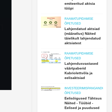
emiteeritud aktsia
tüüpi
RAAMATUPIDAMISE
ÕPETUSED
Lahjendatud aktsiad
(määratlus) Näited
täielikult lahjendatud
aktsiatest
RAAMATUPIDAMISE
ÕPETUSED
Lahjendusvastased
väärtpaberid
Kabriolettvõla ja
eelisaktsiad
INVESTEERIMISPANGANDUSE
ÕPETUSED
Eelisõigused Tähtsus
Näited - Tüübid -
Eelised ja puudused