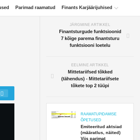
used
Parimad raamatud
Finants Karjäärijuhised
JÄRGMINE ARTIKKEL
Rahanduse
Finantsturgude funktsioonid
sertifitseerimise
7 kõige parema finantsturu
ressursid
funktsiooni loetelu
Finantsmodelleerimise
õpetused
EELMINE ARTIKKEL
Mittetariifsed tõkked
Täisvorm
(tähendus) - Mittetariifsete
Riskijuhtimise
tõkete top 2 tüüpi
õpetused
RAAMATUPIDAMISE
ÕPETUSED
Emiteeritud aktsiad
(määratlus, näited)
Viis parimat