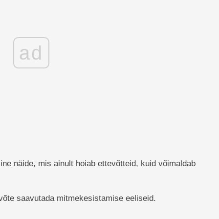
ad
e näide, mis ainult hoiab ettevõtteid, kuid võimaldab
võte saavutada mitmekesistamise eeliseid.