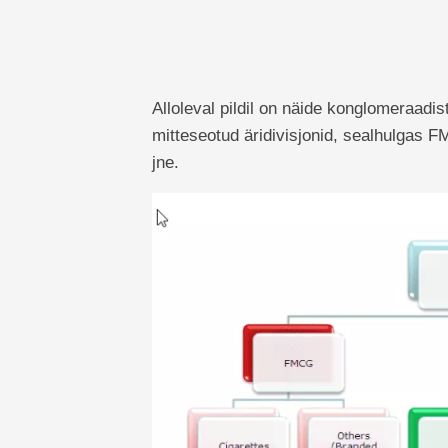
Alloleval pildil on näide konglomeraadis
mitteseotud äridivisjonid, sealhulgas F
jne.