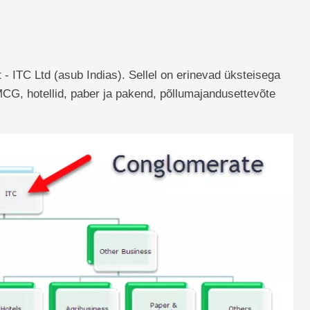
t - ITC Ltd (asub Indias). Sellel on erinevad üksteisega
MCG, hotellid, paber ja pakend, põllumajandusettevõte