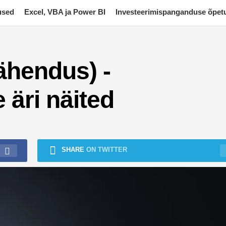
used
Excel, VBA ja Power BI
Investeerimispanganduse õpet
ähendus) -
äri näited
SHARE
ON TWITTER