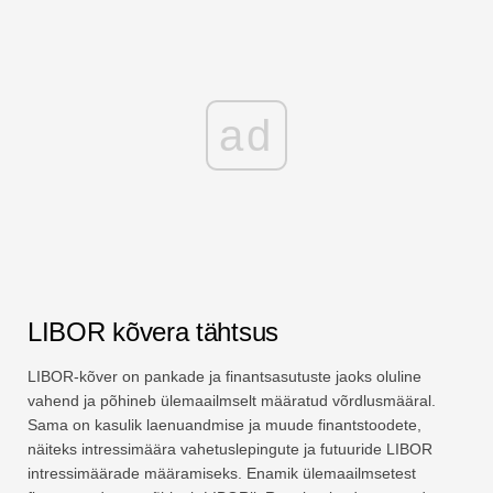
ad
LIBOR kõvera tähtsus
LIBOR-kõver on pankade ja finantsasutuste jaoks oluline
vahend ja põhineb ülemaailmselt määratud võrdlusmääral.
Sama on kasulik laenuandmise ja muude finantstoodete,
näiteks intressimäära vahetuslepingute ja futuuride LIBOR
intressimäärade määramiseks. Enamik ülemaailmsetest