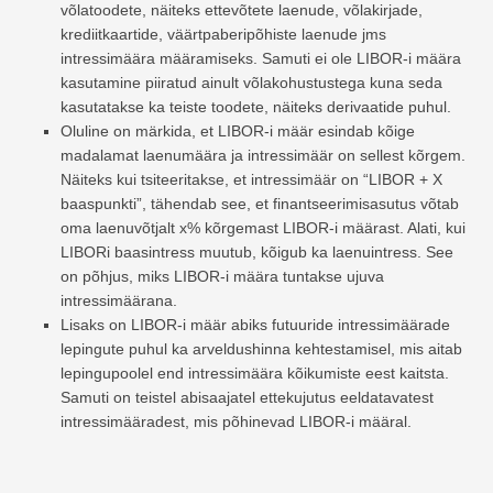
võlatoodete, näiteks ettevõtete laenude, võlakirjade,
krediitkaartide, väärtpaberipõhiste laenude jms
intressimäära määramiseks. Samuti ei ole LIBOR-i määra
kasutamine piiratud ainult võlakohustustega kuna seda
kasutatakse ka teiste toodete, näiteks derivaatide puhul.
Oluline on märkida, et LIBOR-i määr esindab kõige
madalamat laenumäära ja intressimäär on sellest kõrgem.
Näiteks kui tsiteeritakse, et intressimäär on “LIBOR + X
baaspunkti”, tähendab see, et finantseerimisasutus võtab
oma laenuvõtjalt x% kõrgemast LIBOR-i määrast. Alati, kui
LIBORi baasintress muutub, kõigub ka laenuintress. See
on põhjus, miks LIBOR-i määra tuntakse ujuva
intressimäärana.
Lisaks on LIBOR-i määr abiks futuuride intressimäärade
lepingute puhul ka arveldushinna kehtestamisel, mis aitab
lepingupoolel end intressimäära kõikumiste eest kaitsta.
Samuti on teistel abisaajatel ettekujutus eeldatavatest
intressimääradest, mis põhinevad LIBOR-i määral.