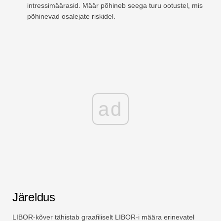
intressimäärasid. Määr põhineb seega turu ootustel, mis
põhinevad osalejate riskidel.
ad
Järeldus
LIBOR-kõver tähistab graafiliselt LIBOR-i määra erinevatel