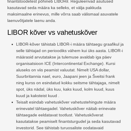
finantstoodetest põhineb LIBORil. Reguleerivad asutused
kasutavad seda määra ka selleks, et välja pakkuda
maksimaalne erinevus, mille võrra saab välismaal asuvatele
laenuvõtjatele laenu anda.
LIBOR kõver vs vahetuskõver
LIBOR-kõver tähistab LIBOR-i määra tähtaegu graafikul ja
selle tähtajad on perioodiks vähem kui üks aasta. LIBOR-i
määrasid arvutatakse ja tulemuse avaldab iga päev
organisatsioon ICE (Intercontinental Exchange). Kursi
aluseks on viis peamist valuutat. Nimelt USA dollar,
Suurbritannia nael, euro, Jaapani jeen ja Šveitsi frank
ning kurss on esindatud kokku seitsme tähtajaga, nimelt
spot, üks nädal, üks kuu, kaks kuud, kolm kuud, kuus
kuud ja kaksteist kuud .
Teisalt esindab vahetuskõver vahetustehingute määra
erinevatel tähtaegadel. Vahetuskõver näitab erinevate
tähtaegade eeldatavat tootlust. Vahetuskõverat
kasutatakse peamiselt finantsturgudel ja seda kasutavad
investorid. See tähistab turuosaliste oodatavaid