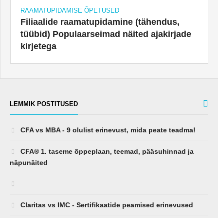
Filiaalide raamatupidamine (tähendus,
tüübid) Populaarseimad näited ajakirjade
kirjetega
LEMMIK POSTITUSED
CFA vs MBA - 9 olulist erinevust, mida peate teadma!
CFA® 1. taseme õppeplaan, teemad, pääsuhinnad ja
näpunäited
Claritas vs IMC - Sertifikaatide peamised erinevused
CFA Claritase investeerimissertifikaadi täielik juhend