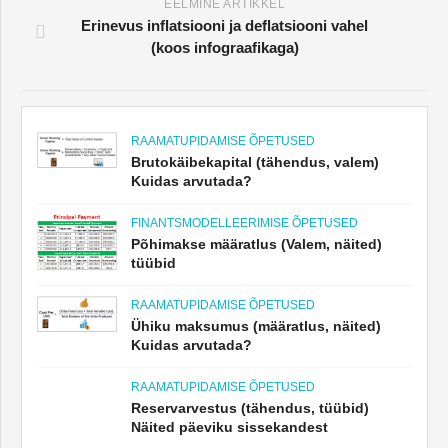
EELMINE ARTIKKEL
Erinevus inflatsiooni ja deflatsiooni vahel
(koos infograafikaga)
RAAMATUPIDAMISE ÕPETUSED
Brutokäibekapital (tähendus, valem)
Kuidas arvutada?
FINANTSMODELLEERIMISE ÕPETUSED
Põhimakse määratlus (Valem, näited)
tüübid
RAAMATUPIDAMISE ÕPETUSED
Ühiku maksumus (määratlus, näited)
Kuidas arvutada?
RAAMATUPIDAMISE ÕPETUSED
Reservarvestus (tähendus, tüübid)
Näited päeviku sissekandest