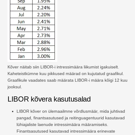
Kõver näitab siin LIBOR-i intressimäära liikumist igakuiselt.
Kaheteistkümne kuu pikkused määrad on kujutatud graafikul.
Graafikule vaadates saab määrata LIBOR-i määra kõigi 12 kuu
jooksul.
LIBOR kõvera kasutusalad
LIBOR kõver on ülemaailmne võrdlusmäär, mida juhtivad
pangad, finantsasutused ja reitinguagentuurid kasutavad
lühiajaliste laenude intressimäära määramiseks.
Finantsasutused kasutavad intressimäära erinevate