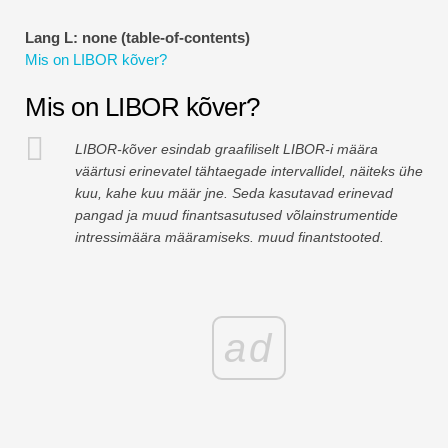
Finantsmodelleerimise õpetused
Lang L: none (table-of-contents)
Mis on LIBOR kõver?
Täisvorm
Mis on LIBOR kõver?
Riskijuhtimise õpetused
LIBOR-kõver esindab graafiliselt LIBOR-i määra
väärtusi erinevatel tähtaegade intervallidel, näiteks ühe
kuu, kahe kuu määr jne. Seda kasutavad erinevad
pangad ja muud finantsasutused võlainstrumentide
intressimäära määramiseks. muud finantstooted.
ad