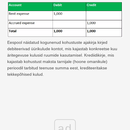
Eespool näidatud kogunenud kohustuste ajakirja kirjed
debiteerivad üürikulude kontot, mis kajastab konkreetse kuu
äritegevuse kulusid ruumide kasutamisel. Krediidikirje, mis
kajastab kohustust maksta tarnijale (hoone omanikule)
perioodil tarbitud teenuse summa eest, krediteeritakse
tekkepõhised kulud.
ad