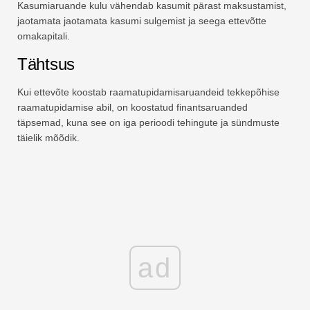
Kasumiaruande kulu vähendab kasumit pärast maksustamist,
jaotamata jaotamata kasumi sulgemist ja seega ettevõtte
omakapitali.
Tähtsus
Kui ettevõte koostab raamatupidamisaruandeid tekkepõhise
raamatupidamise abil, on koostatud finantsaruanded
täpsemad, kuna see on iga perioodi tehingute ja sündmuste
täielik mõõdik.
ad