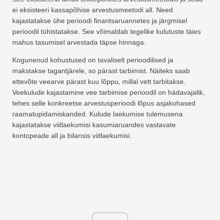
ei eksisteeri kassapõhise arvestusmeetodi all. Need
kajastatakse ühe perioodi finantsaruannetes ja järgmisel
perioodil tühistatakse. See võimaldab tegelike kulutuste täies
mahus tasumisel arvestada täpse hinnaga.
Kogunenud kohustused on tavaliselt perioodilised ja
makstakse tagantjärele, so pärast tarbimist. Näiteks saab
ettevõte veearve pärast kuu lõppu, millal vett tarbitakse.
Veekulude kajastamine vee tarbimise perioodil on hädavajalik,
tehes selle konkreetse arvestusperioodi lõpus asjakohased
raamatupidamiskanded. Kulude laekumise tulemusena
kajastatakse viitlaekumisi kasumiaruandes vastavate
kontopeade all ja bilansis viitlaekumisi.