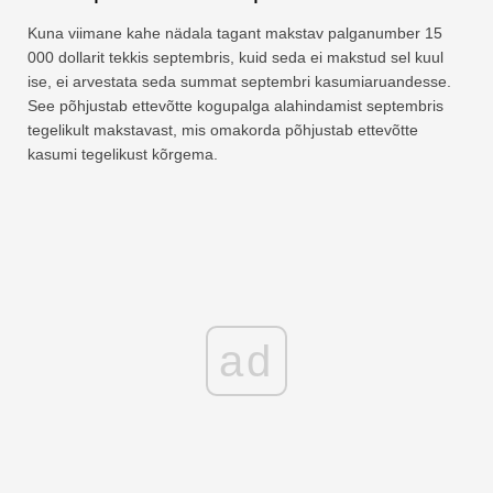
Kuna viimane kahe nädala tagant makstav palganumber 15
000 dollarit tekkis septembris, kuid seda ei makstud sel kuul
ise, ei arvestata seda summat septembri kasumiaruandesse.
See põhjustab ettevõtte kogupalga alahindamist septembris
tegelikult makstavast, mis omakorda põhjustab ettevõtte
kasumi tegelikust kõrgema.
ad