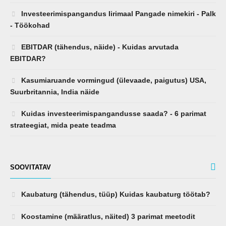
Investeerimispangandus Iirimaal Pangade nimekiri - Palk
- Töökohad
EBITDAR (tähendus, näide) - Kuidas arvutada
EBITDAR?
Kasumiaruande vormingud (ülevaade, paigutus) USA,
Suurbritannia, India näide
Kuidas investeerimispangandusse saada? - 6 parimat
strateegiat, mida peate teadma
SOOVITATAV
Kaubaturg (tähendus, tüüp) Kuidas kaubaturg töötab?
Koostamine (määratlus, näited) 3 parimat meetodit