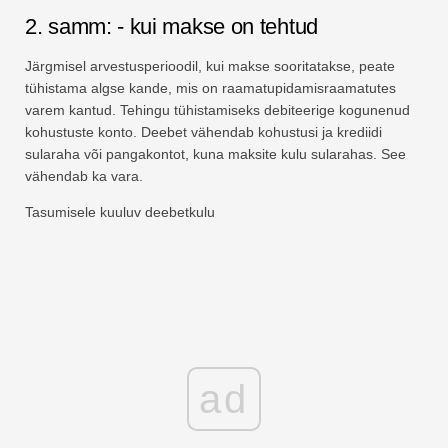
2. samm: - kui makse on tehtud
Järgmisel arvestusperioodil, kui makse sooritatakse, peate
tühistama algse kande, mis on raamatupidamisraamatutes
varem kantud. Tehingu tühistamiseks debiteerige kogunenud
kohustuste konto. Deebet vähendab kohustusi ja krediidi
sularaha või pangakontot, kuna maksite kulu sularahas. See
vähendab ka vara.
Tasumisele kuuluv deebetkulu
ad