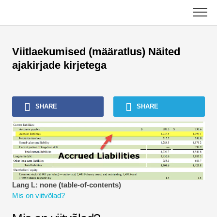
Skip
to
content
Põhiline
Viitlaekumised (määratlus) Näited
Raamatupidamise õpetused
ajakirjade kirjetega
Varahalduse õpetused
SHARE
SHARE
Excel, VBA ja Power BI
Investeerimispanganduse õpetused
Parimad raamatud
Finants Karjäärijuhised
Lang L: none (table-of-contents)
Mis on viitvõlad?
Rahanduse sertifitseerimise ressursid