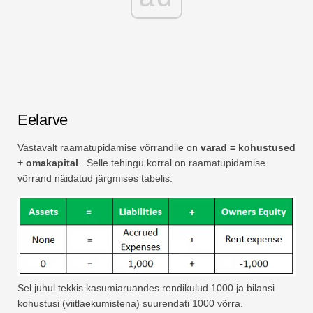
Eelarve
Vastavalt raamatupidamise võrrandile on
varad = kohustused
+ omakapital
. Selle tehingu korral on raamatupidamise
võrrand näidatud järgmises tabelis.
Sel juhul tekkis kasumiaruandes rendikulud 1000 ja bilansi
kohustusi (viitlaekumistena) suurendati 1000 võrra.