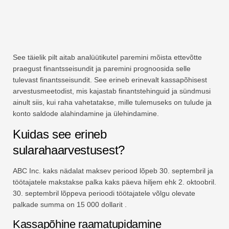
See täielik pilt aitab analüütikutel paremini mõista ettevõtte
praegust finantsseisundit ja paremini prognoosida selle
tulevast finantsseisundit. See erineb erinevalt kassapõhisest
arvestusmeetodist, mis kajastab finantstehinguid ja sündmusi
ainult siis, kui raha vahetatakse, mille tulemuseks on tulude ja
konto saldode alahindamine ja ülehindamine.
Kuidas see erineb
sularahaarvestusest?
ABC Inc. kaks nädalat maksev periood lõpeb 30. septembril ja
töötajatele makstakse palka kaks päeva hiljem ehk 2. oktoobril.
30. septembril lõppeva perioodi töötajatele võlgu olevate
palkade summa on 15 000 dollarit .
Kassapõhine raamatupidamine