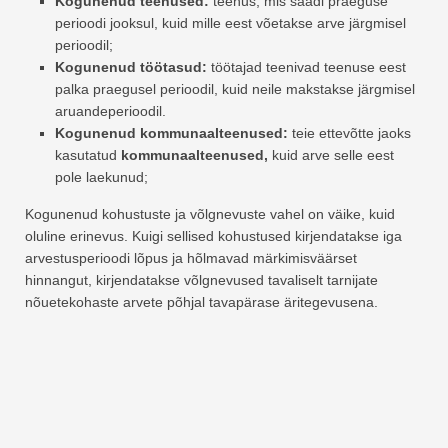
Kogunenud teenused:
teenus, mis saadi praeguse
perioodi jooksul, kuid mille eest võetakse arve järgmisel
perioodil;
Kogunenud töötasud:
töötajad teenivad teenuse eest
palka praegusel perioodil, kuid neile makstakse järgmisel
aruandeperioodil.
Kogunenud kommunaalteenused:
teie ettevõtte jaoks
kasutatud
kommunaalteenused,
kuid arve selle eest
pole laekunud;
Kogunenud kohustuste ja võlgnevuste vahel on väike, kuid
oluline erinevus. Kuigi sellised kohustused kirjendatakse iga
arvestusperioodi lõpus ja hõlmavad märkimisväärset
hinnangut, kirjendatakse võlgnevused tavaliselt tarnijate
nõuetekohaste arvete põhjal tavapärase äritegevusena.