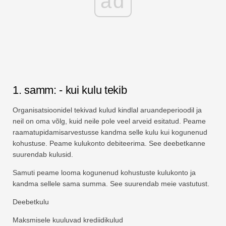
ad
1. samm: - kui kulu tekib
Organisatsioonidel tekivad kulud kindlal aruandeperioodil ja
neil on oma võlg, kuid neile pole veel arveid esitatud. Peame
raamatupidamisarvestusse kandma selle kulu kui kogunenud
kohustuse. Peame kulukonto debiteerima. See deebetkanne
suurendab kulusid.
Samuti peame looma kogunenud kohustuste kulukonto ja
kandma sellele sama summa. See suurendab meie vastutust.
Deebetkulu
Maksmisele kuuluvad krediidikulud