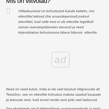
Mis on viitvõlad?
Finantsmodelleerimise õpetused
Viitlaekumised on kohustused kulude katteks, mis
Täisvorm
ettevõttel tekivad ühe aruandeperioodi jooksul
ettevõttel, kuid selle eest ei ole ettevõte tegelikult
Riskijuhtimise õpetused
samas raamatupidamises tasunud ja need
kirjendatakse kohustusena bilansi bilansis. ettevõte.
ad
Need on need kulud, mida ei ole veel tasutud võlgnevuste all.
Teisisõnu, see on ettevõtte kohustus maksta saadud kaupade
ja teenuste eest, kuid arved nende eest pole veel laekunud.
See eksisteerib ainult tekkepõhises arvestusmeetodis ja seda