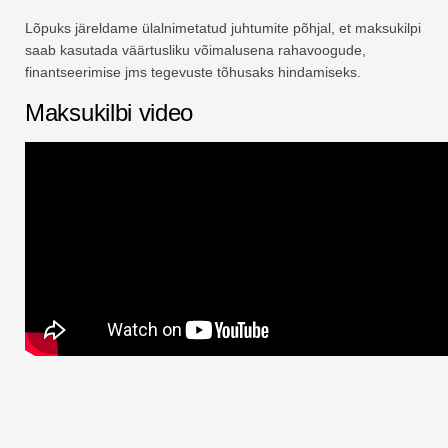
Lõpuks järeldame ülalnimetatud juhtumite põhjal, et maksukilpi
saab kasutada väärtusliku võimalusena rahavoogude,
finantseerimise jms tegevuste tõhusaks hindamiseks.
Maksukilbi video