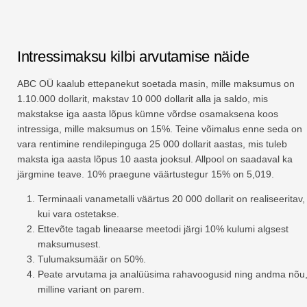
Intressimaksu kilbi arvutamise näide
ABC OÜ kaalub ettepanekut soetada masin, mille maksumus on
1.10.000 dollarit, makstav 10 000 dollarit alla ja saldo, mis
makstakse iga aasta lõpus kümne võrdse osamaksena koos
intressiga, mille maksumus on 15%. Teine võimalus enne seda on
vara rentimine rendilepinguga 25 000 dollarit aastas, mis tuleb
maksta iga aasta lõpus 10 aasta jooksul. Allpool on saadaval ka
järgmine teave. 10% praegune väärtustegur 15% on 5,019.
Terminaali vanametalli väärtus 20 000 dollarit on realiseeritav,
kui vara ostetakse.
Ettevõte tagab lineaarse meetodi järgi 10% kulumi algsest
maksumusest.
Tulumaksumäär on 50%.
Peate arvutama ja analüüsima rahavoogusid ning andma nõu
milline variant on parem.