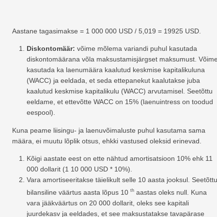
Aastane tagasimakse = 1 000 000 USD / 5,019 = 19925 USD.
Diskontomäär:
võime mõlema variandi puhul kasutada
diskontomäärana võla maksustamisjärgset maksumust. Võim
kasutada ka laenumäära kaalutud keskmise kapitalikuluna
(WACC) ja eeldada, et seda ettepanekut kaalutakse juba
kaalutud keskmise kapitalikulu (WACC) arvutamisel. Seetõttu
eeldame, et ettevõtte WACC on 15% (laenuintress on toodud
eespool).
Kuna peame liisingu- ja laenuvõimaluste puhul kasutama sama
määra, ei muutu lõplik otsus, ehkki vastused oleksid erinevad.
Kõigi aastate eest on ette nähtud amortisatsioon 10% ehk 11
000 dollarit (1 10 000 USD * 10%).
Vara amortiseeritakse täielikult selle 10 aasta jooksul. Seetõtt
th
bilansiline väärtus aasta lõpus 10
aastas oleks null. Kuna
vara jääkväärtus on 20 000 dollarit, oleks see kapitali
juurdekasv ja eeldades, et see maksustatakse tavapärase