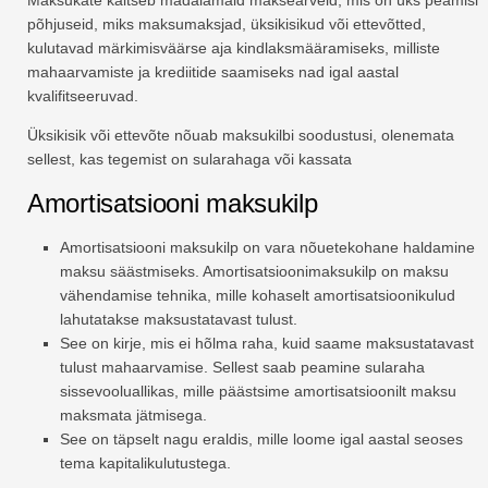
Maksukate kaitseb madalamaid maksearveid, mis on üks peamisi
põhjuseid, miks maksumaksjad, üksikisikud või ettevõtted,
kulutavad märkimisväärse aja kindlaksmääramiseks, milliste
mahaarvamiste ja krediitide saamiseks nad igal aastal
kvalifitseeruvad.
Üksikisik või ettevõte nõuab maksukilbi soodustusi, olenemata
sellest, kas tegemist on sularahaga või kassata
Amortisatsiooni maksukilp
Amortisatsiooni maksukilp on vara nõuetekohane haldamine
maksu säästmiseks. Amortisatsioonimaksukilp on maksu
vähendamise tehnika, mille kohaselt amortisatsioonikulud
lahutatakse maksustatavast tulust.
See on kirje, mis ei hõlma raha, kuid saame maksustatavast
tulust mahaarvamise. Sellest saab peamine sularaha
sissevooluallikas, mille päästsime amortisatsioonilt maksu
maksmata jätmisega.
See on täpselt nagu eraldis, mille loome igal aastal seoses
tema kapitalikulutustega.