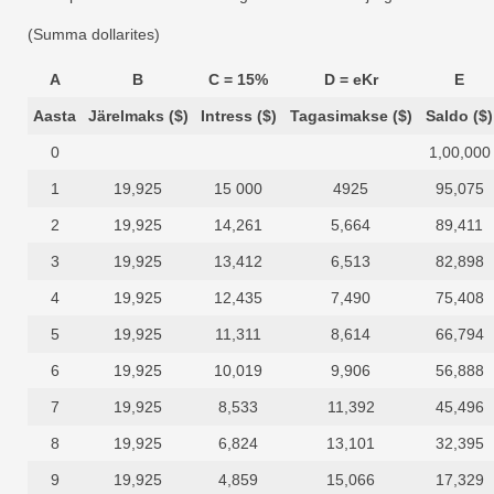
(Summa dollarites)
A
B
C = 15%
D = eKr
E
Aasta
Järelmaks ($)
Intress ($)
Tagasimakse ($)
Saldo ($)
0
1,00,000
1
19,925
15 000
4925
95,075
2
19,925
14,261
5,664
89,411
3
19,925
13,412
6,513
82,898
4
19,925
12,435
7,490
75,408
5
19,925
11,311
8,614
66,794
6
19,925
10,019
9,906
56,888
7
19,925
8,533
11,392
45,496
8
19,925
6,824
13,101
32,395
9
19,925
4,859
15,066
17,329