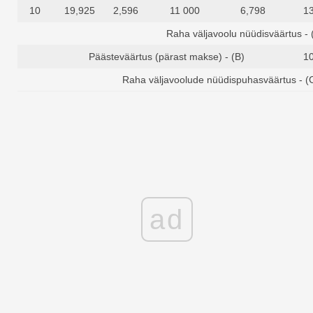
10
19,925
2,596
11 000
6,798
1
Raha väljavoolu nüüdisväärtus - 
Päästeväärtus (pärast makse) - (B)
1
Raha väljavoolude nüüdispuhasväärtus - (C
ad