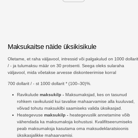
Maksukaitse näide üksikisikule
Oletame, et raha väljavool, intressid või palgakulud on 1000 dollari
/ - ja tulumaksu määr on 30 protsenti. Seega oleks sularaha
väljavool, mida võetakse arvesse diskonteerimise korral
700 dollarit / - st 1000 dollarit * (100–30)%.
Ravikulude
maksukilp -
Maksumaksjad, kes on tasunud
rohkem ravikulusid kui tavalise mahaarvamise alla kuuluvad,
võivad tohutu maksukilbi saamiseks valida üksikasjad.
Heategevuse
maksukilp -
heategevuslik annetamine võib
vähendada ka maksumaksja kohustusi. Kvalifitseerumiseks
peab maksumaksja kasutama oma maksudeklaratsioonis
üksikasjalikke mahaarvamisi.