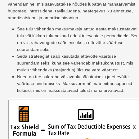
vähendamine, mis saavutatakse nõudes lubatavat mahaarvamist
hüpoteegi intressidena, ravikuludena, heategevusliku annetuse,
amortisatsiooni ja amortisatsioonina.
See tulu vähendab maksumaksja antud aasta maksustatavat
tulu või lükkab tulumaksud edasi tulevastele perioodidele. See
on viis rahavoogude säästmiseks ja ettevõtte väärtuse
suurendamiseks.
Seda strateegiat saab kasutada ettevõtte väärtuse
suurendamiseks, kuna see vähendab maksukohustust, mis
muidu vähendaks (majandus) üksuse vara väärtust.
Need on tee sularaha väljavoolu säästmiseks ja ettevõtte
väärtuse hindamiseks. Maksuvorm hõlmab mitmesuguseid
kulusid, mis on maksustatavast tulust maha arvatavad.