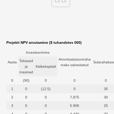
Projekti NPV arvutamine
($ tuhandetes 000)
Investeerimine
Amortisatsiooniraha
Tehased
Aasta
Sularahaka
maks salvestatud
ja
Käibekapitali
masinad
0
(90)
0
0
0
1
0
(12.5)
0
35
2
0
0
7,875
30
3
0
0
5.906
25