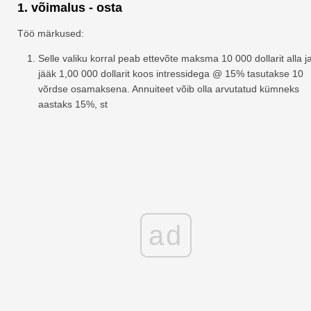
1. võimalus - osta
Töö märkused:
Selle valiku korral peab ettevõte maksma 10 000 dollarit alla j
jääk 1,00 000 dollarit koos intressidega @ 15% tasutakse 10
võrdse osamaksena. Annuiteet võib olla arvutatud kümneks
aastaks 15%, st
ad