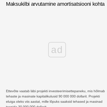
Maksukilbi arvutamine amortisatsiooni kohta
ad
Ettevõte vaatab läbi projekti investeerimisettepaneku, mis hõlmab
tehaste ja masinate kapitalikulusid 90 000 000 dollarit. Projekti
eluiga oleks viis aastat, mille lõpuks saaksid tehased ja masinad
teenida 30 000 000 dollarit.