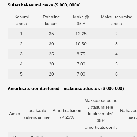
Sularahakasumi maks ($ 000, 000s)
Kasumi
Rahaline
Maks @
Maksu tasumise
aasta
kasum
35%
aasta
1
35
12.25
2
2
30
10.50
3
3
25
8.75
4
4
20
7.00
5
5
20
7.00
6
Amortisatsioonitoetused - maksusoodustus ($ 000 000)
Maksusoodustus
/ (tasumisele
Tasakaalu
Amortisatsioon
Rahavo
Aasta
kuuluv maks)
vähendamine
@ 25%
aast
35%
amortisatsioonilt