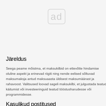
ad
Järeldus
Seega peame mõistma, et maksukilbid on ettevõtte hindamise
oluline aspekt ja erinevad riigiti ning nende eelised sõltuvad
maksumaksja antud maksuaasta üldisest maksumäärast ja
rahavoost. Valitsused loovad sageli maksukilbi, et julgustada teatu
käitumist või investeeringuid teatud tööstusharudesse või
programmidesse.
Kasulikud postitused