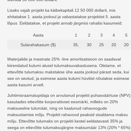
Lisaks vajab projekt ka käibekapitali 12 50 000 dollarit, mis
ehitatakse 1. aasta jooksul ja vabastatakse projektist 5. aasta
lõpus. Eeldatakse, et projekt annab järgmisi rahalisi kasumeid:
Aasta
1
2
3
4
5
Sularahakasum ($)
35,
30
25
20
20
Materjalide ja masinate 25% -line amortisatsioon on saadaval
kiirendatud kulumi alusel tulumaksuvabastusena. Oletame, et
ettevõtte tulumaksu makstakse ühe aasta jooksul pärast seda, kui
see on seotud, ja esimese aasta kulumi hüvitist nõutakse esimese
aasta kasumi arvelt.
Juhtimisraamatupidaja on arvutanud projekti puhasväärtuse (NPV)
kasutades ettevõtte korporatiivset eesmärki, milleks on 20%
maksueelne tulumäär, ning on kaalunud rahavoogude
maksustamise mõju. Projekti rahavood peaksid sisaldama maksu
mõju. Ettevõtte tulumaks on projekti kestel eeldatavasti 35% ja
seega on ettevõtte tulumaksujärgne maksumäär 13% (20% * 65%)