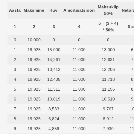
Maksukilp
Aasta
Maksmine
Huvi
Amortisatsioon
Netor
50%
5 = (3 + 4)
1
2
3
4
6 =
* 50%
0
10 000
0
0
0
1
19,925
15 000
11 000
13 000
6
2
19,925
14,261
11 000
12,631
7
3
19,925
13,412
11 000
12,206
7
4
19,925
12,435
11 000
11,718
8
5
19,925
11,311
11 000
11,156
8
6
19,925
10,019
11 000
10 510
9
7
19,925
8,533
11 000
9,767
1
8
19,925
6,824
11 000
8,912
1
9
19,925
4,859
11 000
7,930
1