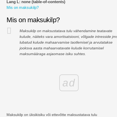
Lang L: none (table-of-contents)
Finantsmodelleerimise õpetused
Mis on maksukilp?
Täisvorm
Mis on maksukilp?
Riskijuhtimise õpetused
Maksukilp on maksustatava tulu vähendamine teatavate
kulude, näiteks vara amortisatsiooni, võlgade intresside jm
lubatud kulude mahaarvamise taotlemisel ja arvutatakse
jooksva aasta mahaarvatavate kulude korrutamisel
maksumääraga asjaomase isiku suhtes.
ad
Maksukilp on üksikisiku või ettevõtte maksustatava tulu