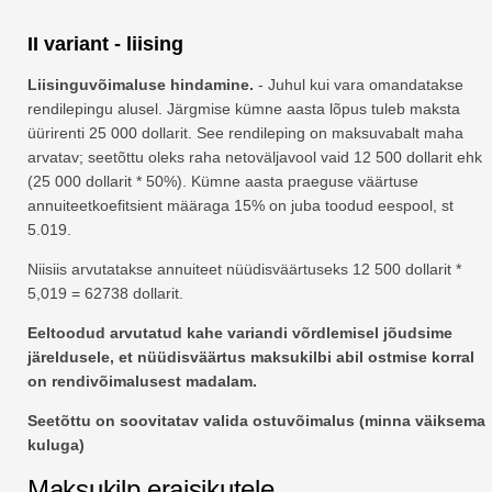
II variant - liising
Liisinguvõimaluse hindamine.
- Juhul kui vara omandatakse
rendilepingu alusel. Järgmise kümne aasta lõpus tuleb maksta
üürirenti 25 000 dollarit. See rendileping on maksuvabalt maha
arvatav; seetõttu oleks raha netoväljavool vaid 12 500 dollarit ehk
(25 000 dollarit * 50%). Kümne aasta praeguse väärtuse
annuiteetkoefitsient määraga 15% on juba toodud eespool, st
5.019.
Niisiis arvutatakse annuiteet nüüdisväärtuseks 12 500 dollarit *
5,019 = 62738 dollarit.
Eeltoodud arvutatud kahe variandi võrdlemisel jõudsime
järeldusele, et nüüdisväärtus maksukilbi abil ostmise korral
on rendivõimalusest madalam.
Seetõttu on soovitatav valida ostuvõimalus (minna väiksema
kuluga)
Maksukilp eraisikutele