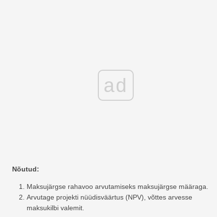
ad
Nõutud:
Maksujärgse rahavoo arvutamiseks maksujärgse määraga.
Arvutage projekti nüüdisväärtus (NPV), võttes arvesse
maksukilbi valemit.