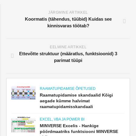
JÄRGMINE ARTIKKEL
Koormatis (tähendus, tüübid) Kuidas see
kinnisvaras töötab?
EELMINE ARTIKKEL
Ettevõtte struktuur (määratlus, funktsioonid) 3
parimat tüüpi
RAAMATUPIDAMISE ÕPETUSED
Raamatupidamise skandaalid Kõigi
aegade kümme halvimat
raamatupidamisskandaali
EXCEL, VBA JA POWER BI
MINVERSE Excelis - Hankige
pöördmaatriks funktsiooni MINVERSE