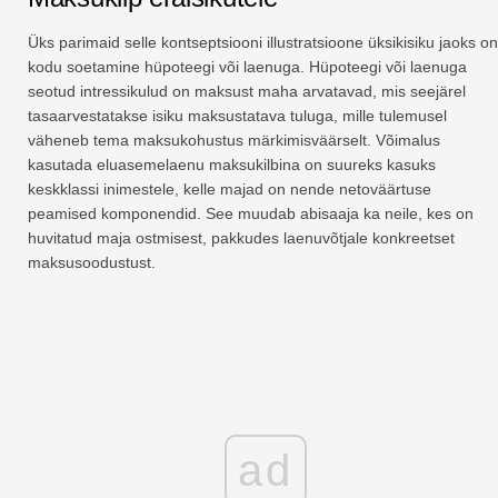
Üks parimaid selle kontseptsiooni illustratsioone üksikisiku jaoks on
kodu soetamine hüpoteegi või laenuga. Hüpoteegi või laenuga
seotud intressikulud on maksust maha arvatavad, mis seejärel
tasaarvestatakse isiku maksustatava tuluga, mille tulemusel
väheneb tema maksukohustus märkimisväärselt. Võimalus
kasutada eluasemelaenu maksukilbina on suureks kasuks
keskklassi inimestele, kelle majad on nende netoväärtuse
peamised komponendid. See muudab abisaaja ka neile, kes on
huvitatud maja ostmisest, pakkudes laenuvõtjale konkreetset
maksusoodustust.
ad