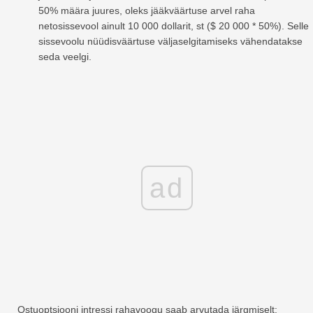
50% määra juures, oleks jääkväärtuse arvel raha
netosissevool ainult 10 000 dollarit, st ($ 20 000 * 50%). Selle
sissevoolu nüüdisväärtuse väljaselgitamiseks vähendatakse
seda veelgi.
ad
Ostuoptsiooni intressi rahavoogu saab arvutada järgmiselt: