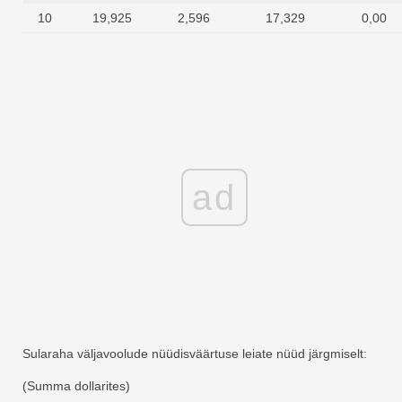
10
19,925
2,596
17,329
0,00
ad
Sularaha väljavoolude nüüdisväärtuse leiate nüüd järgmiselt:
(Summa dollarites)