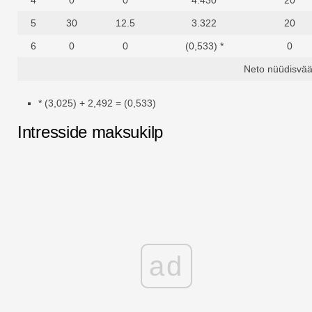
4
0
0
4.430
20
5
30
12.5
3.322
20
6
0
0
(0,533) *
0
Neto nüüdisvää
* (3,025) + 2,492 = (0,533)
Intresside maksukilp
ad