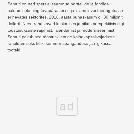
Samuti on nad spetsialiseerunud portfellide ja fondide
haldamisele ning tavapärastesse ja islami investeeringutesse
erinevates sektorites. 2016. aasta puhaskasum oli 30 miljonit
dollarit. Need rahastavad keskmises ja pikas perspektiivis riigi
tööstusüksuste rajamist, laiendamist ja moderniseerimist.
Samuti pakub see tööstusklientide käibekapitalivajaduste
rahuldamiseks kõiki kommertspanganduse ja riigikassa
tooteid.
ad