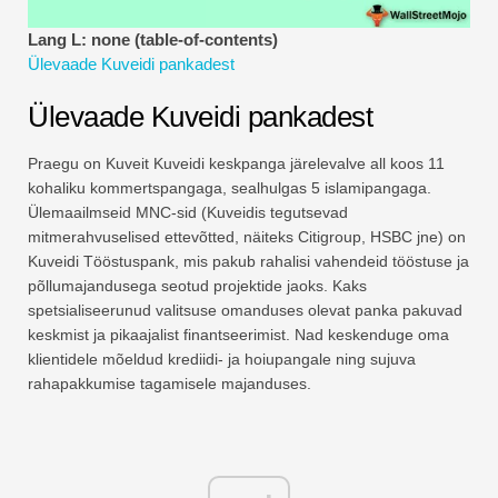
Finantsmodelleerimise õpetused
Lang L: none (table-of-contents)
Ülevaade Kuveidi pankadest
Täisvorm
Ülevaade Kuveidi pankadest
Riskijuhtimise õpetused
Praegu on Kuveit Kuveidi keskpanga järelevalve all koos 11
kohaliku kommertspangaga, sealhulgas 5 islamipangaga.
Ülemaailmseid MNC-sid (Kuveidis tegutsevad
mitmerahvuselised ettevõtted, näiteks Citigroup, HSBC jne) on
Kuveidi Tööstuspank, mis pakub rahalisi vahendeid tööstuse ja
põllumajandusega seotud projektide jaoks. Kaks
spetsialiseerunud valitsuse omanduses olevat panka pakuvad
keskmist ja pikaajalist finantseerimist. Nad keskenduge oma
klientidele mõeldud krediidi- ja hoiupangale ning sujuva
rahapakkumise tagamisele majanduses.