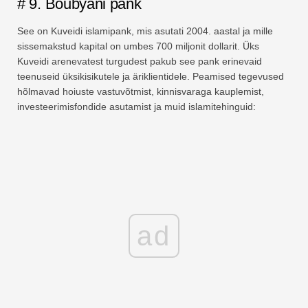
# 9. Boubyani pank
See on Kuveidi islamipank, mis asutati 2004. aastal ja mille
sissemakstud kapital on umbes 700 miljonit dollarit. Üks
Kuveidi arenevatest turgudest pakub see pank erinevaid
teenuseid üksikisikutele ja äriklientidele. Peamised tegevused
hõlmavad hoiuste vastuvõtmist, kinnisvaraga kauplemist,
investeerimisfondide asutamist ja muid islamitehinguid:
ad