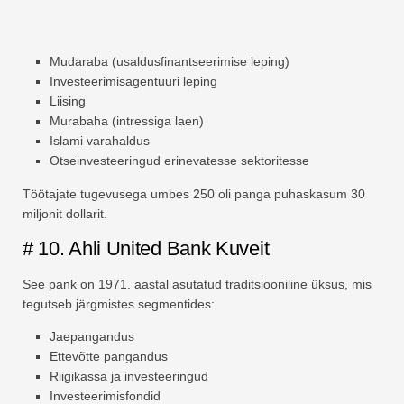
Mudaraba (usaldusfinantseerimise leping)
Investeerimisagentuuri leping
Liising
Murabaha (intressiga laen)
Islami varahaldus
Otseinvesteeringud erinevatesse sektoritesse
Töötajate tugevusega umbes 250 oli panga puhaskasum 30
miljonit dollarit.
# 10. Ahli United Bank Kuveit
See pank on 1971. aastal asutatud traditsiooniline üksus, mis
tegutseb järgmistes segmentides:
Jaepangandus
Ettevõtte pangandus
Riigikassa ja investeeringud
Investeerimisfondid