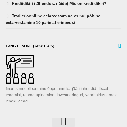
Krediidikiri (tähendus, näide) Mis on krediidikiri?
Traditsiooniline eelarvestamine vs nullpõhine
eelarvestamine 10 parimat erinevust
LANG L: NONE (ABOUT-US)
finants modelleerimine õppetunni karjääri juhendid, Excel
teadmisi, raamatupidamine, investeeringud, varahaldus - meie
lehekülgedel