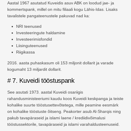
Aastal 1967 asutatud Kuveidis asuv ABK on loodud jae- ja
kommertspank, millel on mitu filiaali kogu Lähis-Idas. Lisaks
tavalistele pangateenustele pakuvad nad ka:
NRI teenused
Investeeringute haldamine
Investeerimisfondid
Liisinguteenused
Riigikassa
2016. aasta puhaskasum oli 153 miljonit dollarit ja varade
kogumaht 13 miljardit dollarit.
# 7. Kuveidi tööstuspank
See asutati 1973. aastal Kuveidi osariigis
rahandusministeeriumi kaudu koos Kuveidi keskpanga ja teiste
kohalike suurte tööstusettevõtetega, mille peamine eesmärk
on kohalike tööstuste õitseng. Peakorter asub Al-Sharqis ning
pakub tavapäraseid ja islami laene / krediidivõimalusi
tööstussektorile, tavapäraseid ja islami varahaldusteenuseid.