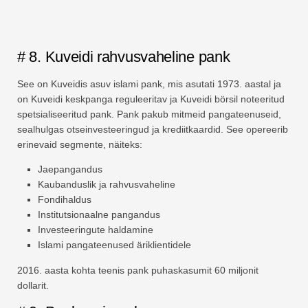
# 8. Kuveidi rahvusvaheline pank
See on Kuveidis asuv islami pank, mis asutati 1973. aastal ja
on Kuveidi keskpanga reguleeritav ja Kuveidi börsil noteeritud
spetsialiseeritud pank. Pank pakub mitmeid pangateenuseid,
sealhulgas otseinvesteeringud ja krediitkaardid. See opereerib
erinevaid segmente, näiteks:
Jaepangandus
Kaubanduslik ja rahvusvaheline
Fondihaldus
Institutsionaalne pangandus
Investeeringute haldamine
Islami pangateenused äriklientidele
2016. aasta kohta teenis pank puhaskasumit 60 miljonit
dollarit.