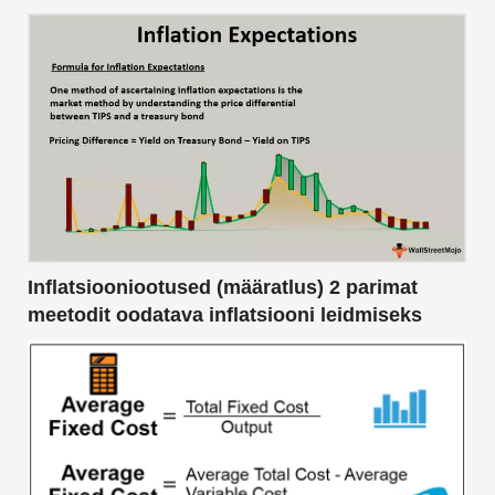
Inflatsiooniootused (määratlus) 2 parimat
meetodit oodatava inflatsiooni leidmiseks