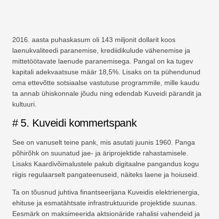
2016. aasta puhaskasum oli 143 miljonit dollarit koos
laenukvaliteedi paranemise, krediidikulude vähenemise ja
mittetöötavate laenude paranemisega. Pangal on ka tugev
kapitali adekvaatsuse määr 18,5%. Lisaks on ta pühendunud
oma ettevõtte sotsiaalse vastutuse programmile, mille kaudu
ta annab ühiskonnale jõudu ning edendab Kuveidi pärandit ja
kultuuri.
# 5. Kuveidi kommertspank
See on vanuselt teine ​​pank, mis asutati juunis 1960. Panga
põhirõhk on suunatud jae- ja äriprojektide rahastamisele.
Lisaks Kaardivõimalustele pakub digitaalne pangandus kogu
riigis regulaarselt pangateenuseid, näiteks laene ja hoiuseid.
Ta on tõusnud juhtiva finantseerijana Kuveidis elektrienergia,
ehituse ja esmatähtsate infrastruktuuride projektide suunas.
Eesmärk on maksimeerida aktsionäride rahalisi vahendeid ja