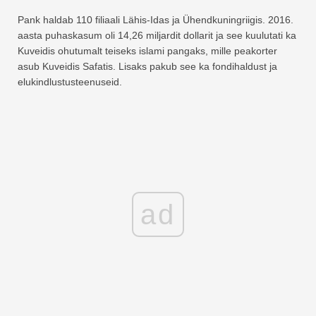
Pank haldab 110 filiaali Lähis-Idas ja Ühendkuningriigis. 2016.
aasta puhaskasum oli 14,26 miljardit dollarit ja see kuulutati ka
Kuveidis ohutumalt teiseks islami pangaks, mille peakorter
asub Kuveidis Safatis. Lisaks pakub see ka fondihaldust ja
elukindlustusteenuseid.
ad