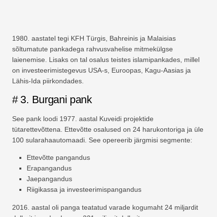
1980. aastatel tegi KFH Türgis, Bahreinis ja Malaisias
sõltumatute pankadega rahvusvahelise mitmekülgse
laienemise. Lisaks on tal osalus teistes islamipankades, millel
on investeerimistegevus USA-s, Euroopas, Kagu-Aasias ja
Lähis-Ida piirkondades.
# 3. Burgani pank
See pank loodi 1977. aastal Kuveidi projektide
tütarettevõttena. Ettevõtte osalused on 24 harukontoriga ja üle
100 sularahaautomaadi. See opereerib järgmisi segmente:
Ettevõtte pangandus
Erapangandus
Jaepangandus
Riigikassa ja investeerimispangandus
2016. aastal oli panga teatatud varade kogumaht 24 miljardit