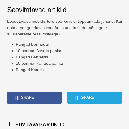
Soovitatavad artiklid
Loodetavasti meeldis teile see Kuveidi tipppankade juhend. Kui
ootate panganduses karjääri, saate tutvuda mõningate
suurepäraste ressurssidega -
Pangad Bermudal
10 parimat Austria panka
Pangad Bahreinis
10 parimat Kanada panka
Pangad Kataris
SHARE
SHARE
HUVITAVAD ARTIKLID...