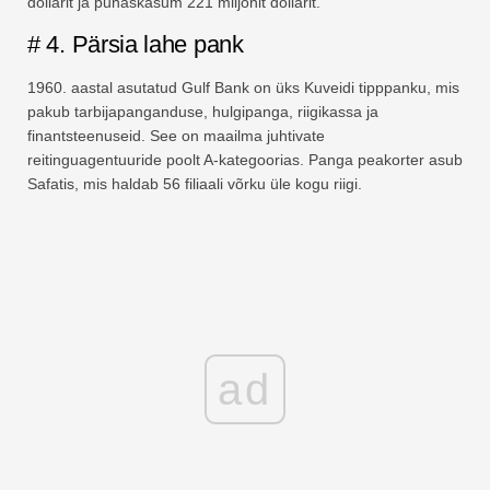
dollarit ja puhaskasum 221 miljonit dollarit.
# 4. Pärsia lahe pank
1960. aastal asutatud Gulf Bank on üks Kuveidi tipppanku, mis
pakub tarbijapanganduse, hulgipanga, riigikassa ja
finantsteenuseid. See on maailma juhtivate
reitinguagentuuride poolt A-kategoorias. Panga peakorter asub
Safatis, mis haldab 56 filiaali võrku üle kogu riigi.
ad