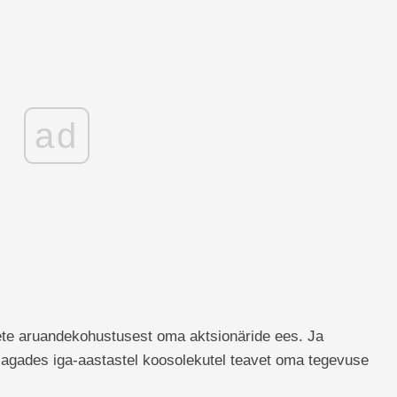
ad
tete aruandekohustusest oma aktsionäride ees. Ja
 jagades iga-aastastel koosolekutel teavet oma tegevuse