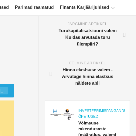
used
Parimad raamatud
Finants Karjäärijuhised
JÄRGMINE ARTIKKEL
Rahanduse
Turukapitalisatsiooni valem
sertifitseerimise
Kuidas arvutada turu
ressursid
ülempiiri?
Finantsmodelleerimise
õpetused
EELMINE ARTIKKEL
Hinna elastsuse valem -
Täisvorm
Arvutage hinna elastsus
Riskijuhtimise
näidete abil
õpetused
INVESTEERIMISPANGANDUSE
ÕPETUSED
Võimsuse
rakendusaste
(määratlus, valem)