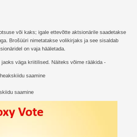
 otsuse või kaks; igale ettevõtte aktsionärile saadetakse
kuga. Brošüüri nimetatakse volikirjaks ja see sisaldab
sionäridel on vaja hääletada.
jaoks väga kriitilised. Näiteks võime rääkida -
heakskiidu saamine
skiidu saamine