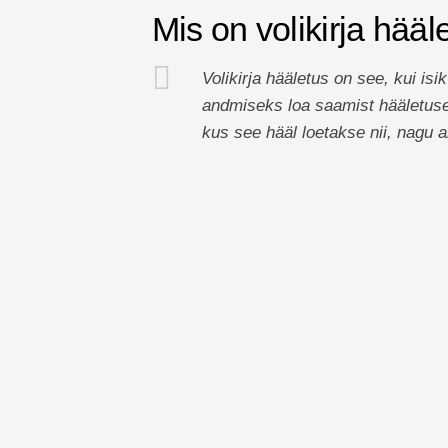
Mis on volikirja hääl
Volikirja hääletus on see, kui isi
andmiseks loa saamist hääletuse k
kus see hääl loetakse nii, nagu a