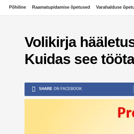
Skip
Põhiline
Raamatupidamise õpetused
Varahalduse õpet
to
content
Volikirja hääletu
Kuidas see tööt
SHARE
ON FACEBOOK