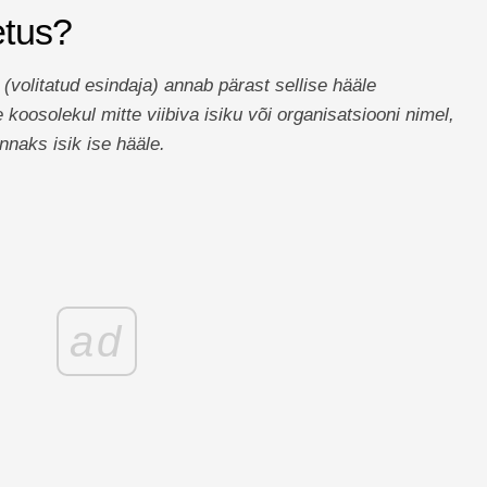
etus?
k (volitatud esindaja) annab pärast sellise hääle
oosolekul mitte viibiva isiku või organisatsiooni nimel,
nnaks isik ise hääle.
ad