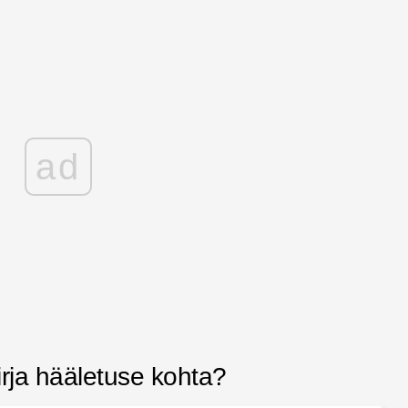
ad
irja hääletuse kohta?