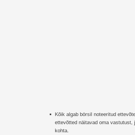
Kõik algab börsil noteeritud ettevõ
ettevõtted näitavad oma vastutust,
kohta.