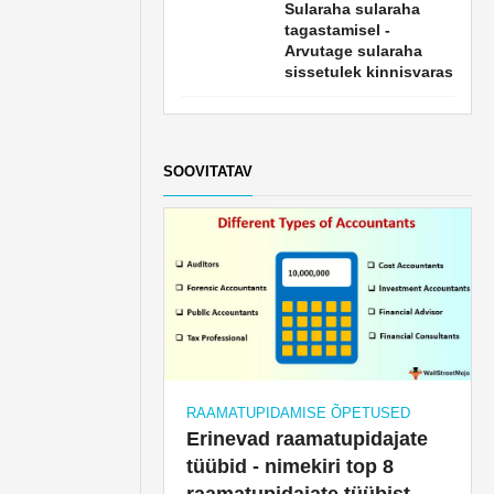
Sularaha sularaha
tagastamisel -
Arvutage sularaha
sissetulek kinnisvaras
SOOVITATAV
RAAMATUPIDAMISE ÕPETUSED
Erinevad raamatupidajate
tüübid - nimekiri top 8
raamatupidajate tüübist