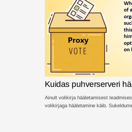
Kuidas puhverserveri hä
Ainult volikirja hääletamisest teadmisest
volikirjaga hääletamine käib. Sukeldum