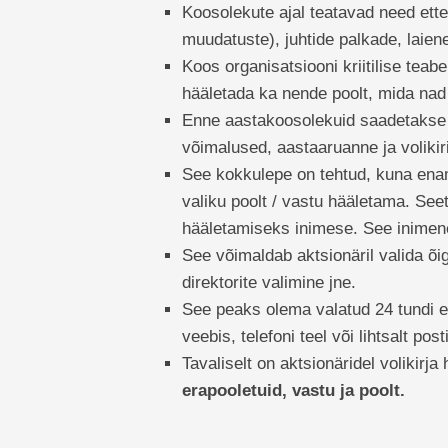
Koosolekute ajal teatavad need ette
muudatuste), juhtide palkade, lai
Koos organisatsiooni kriitilise tea
hääletada ka nende poolt, mida nad
Enne aastakoosolekuid saadetakse ak
võimalused, aastaaruanne ja volikiri
See kokkulepe on tehtud, kuna enami
valiku poolt / vastu hääletama. Seet
hääletamiseks inimese. See inimene 
See võimaldab aktsionäril valida õig
direktorite valimine jne.
See peaks olema valatud 24 tundi 
veebis, telefoni teel või lihtsalt posti
Tavaliselt on aktsionäridel volikirj
erapooletuid, vastu ja poolt.