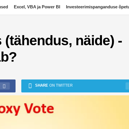
used
Excel, VBA ja Power BI
Investeerimispanganduse õpet
s (tähendus, näide) -
ab?
SHARE
ON TWITTER