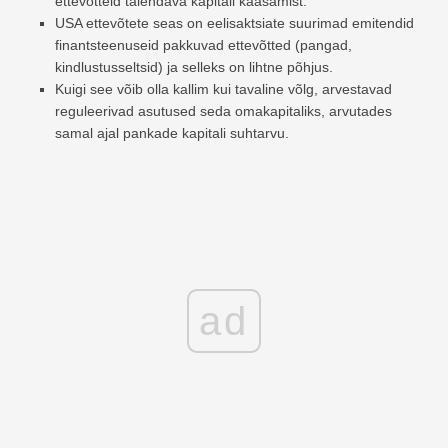
ettevõtteid täiendava kapitali kaasamist.
USA ettevõtete seas on eelisaktsiate suurimad emitendid
finantsteenuseid pakkuvad ettevõtted (pangad,
kindlustusseltsid) ja selleks on lihtne põhjus.
Kuigi see võib olla kallim kui tavaline võlg, arvestavad
reguleerivad asutused seda omakapitaliks, arvutades
samal ajal pankade kapitali suhtarvu.
ad