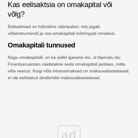
Kas eelisaktsia on omakapital või
võlg?
Eelisaktsiad on hübriidne väärtpaber, mis jagab
võlainstrumendi ja osa omakapitali mõningaid omadusi.
Omakapitali tunnused
Nagu omakapitalil, on ka sellel igavene elu, st lõpmatu elu.
Finantsaruandes näidatakse seda omakapitali jaotises, mitte
võla veerus. Kuigi võla intressimaksed on maksuvabastatavad,
ei ole eelistatud dividendid maksuvabastatavad.
ad