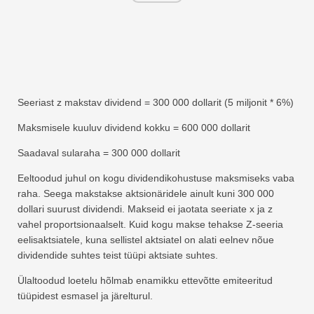
Seeriast z makstav dividend = 300 000 dollarit (5 miljonit * 6%)
Maksmisele kuuluv dividend kokku = 600 000 dollarit
Saadaval sularaha = 300 000 dollarit
Eeltoodud juhul on kogu dividendikohustuse maksmiseks vaba
raha. Seega makstakse aktsionäridele ainult kuni 300 000
dollari suurust dividendi. Makseid ei jaotata seeriate x ja z
vahel proportsionaalselt. Kuid kogu makse tehakse Z-seeria
eelisaktsiatele, kuna sellistel aktsiatel on alati eelnev nõue
dividendide suhtes teist tüüpi aktsiate suhtes.
Ülaltoodud loetelu hõlmab enamikku ettevõtte emiteeritud
tüüpidest esmasel ja järelturul.