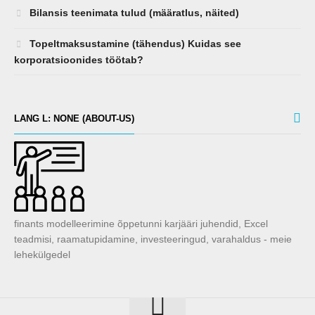
Bilansis teenimata tulud (määratlus, näited)
Topeltmaksustamine (tähendus) Kuidas see
korporatsioonides töötab?
LANG L: NONE (ABOUT-US)
finants modelleerimine õppetunni karjääri juhendid, Excel
teadmisi, raamatupidamine, investeeringud, varahaldus - meie
lehekülgedel