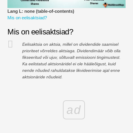
Finantsmodelleerimise õpetused
Lang L: none (table-of-contents)
Mis on eelisaktsiad?
Täisvorm
Mis on eelisaktsiad?
Riskijuhtimise õpetused
Eelisaktsia on aktsia, millel on dividendide saamisel
prioriteet võrreldes aktsiaga. Dividendimäär võib olla
fikseeritud või ujuv, sõltuvalt emissiooni tingimustest.
Ka eelistatud aktsionäridel ei ole hääleõigust, kuid
nende nõuded rahuldatakse likvideerimise ajal enne
aktsionäride nõudeid.
ad