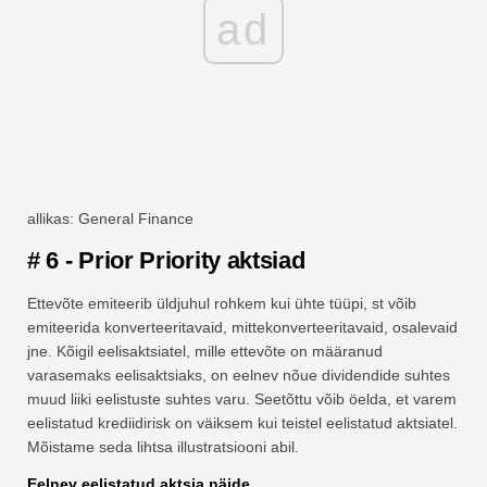
ad
allikas: General Finance
# 6 - Prior Priority aktsiad
Ettevõte emiteerib üldjuhul rohkem kui ühte tüüpi, st võib
emiteerida konverteeritavaid, mittekonverteeritavaid, osalevaid
jne. Kõigil eelisaktsiatel, mille ettevõte on määranud
varasemaks eelisaktsiaks, on eelnev nõue dividendide suhtes
muud liiki eelistuste suhtes varu. Seetõttu võib öelda, et varem
eelistatud krediidirisk on väiksem kui teistel eelistatud aktsiatel.
Mõistame seda lihtsa illustratsiooni abil.
Eelnev eelistatud aktsia näide