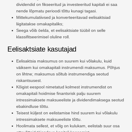
dividendid on fikseeritud ja investeeritud kapitali ei saa
nende lõpmatu perioodi tõttu kunagi tagasi.
Mittekumulatiivsed ja konverteeritavad eelisaktsiad
liigitatakse omakapitaliks;
Seega võib öelda, et eelisaktsiate tüübil on selle
klassifitseerimisel oluline roll.
Eelisaktsiate kasutajad
Eelisaktsia maksumus on suurem kui võlakulu, kuid
väiksem kui omakapitali instrumendi maksumus. Põhjus
on lihtne; maksumus sõltub instrumendiga seotud
riskantsusest.
Kõigist eespool nimetatud kolmest instrumendist on
omakapitali hoidmise finantsrisk palju suurem
intressimaksete maksueeliste ja dividendimaksega seotud
ebakindluse tõttu.
Teisest küljest on eelistamise hind suurem kui võlakulu
intressimaksete maksueeliste tõttu.
Hoolimata sellest, et võlg on kulukam, eelistab suur osa