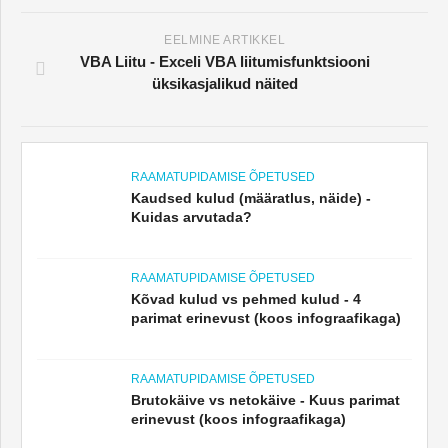
EELMINE ARTIKKEL
VBA Liitu - Exceli VBA liitumisfunktsiooni
üksikasjalikud näited
RAAMATUPIDAMISE ÕPETUSED
Kaudsed kulud (määratlus, näide) -
Kuidas arvutada?
RAAMATUPIDAMISE ÕPETUSED
Kõvad kulud vs pehmed kulud - 4
parimat erinevust (koos infograafikaga)
RAAMATUPIDAMISE ÕPETUSED
Brutokäive vs netokäive - Kuus parimat
erinevust (koos infograafikaga)