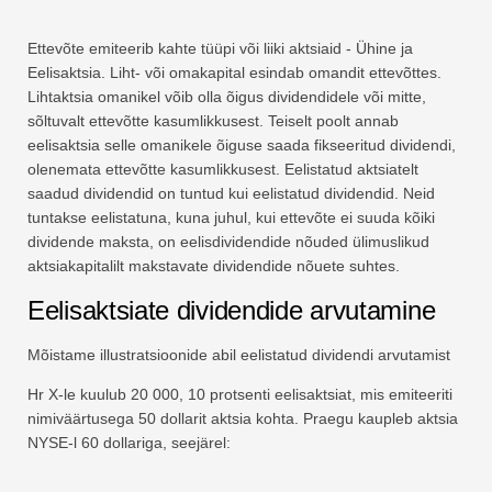
Ettevõte emiteerib kahte tüüpi või liiki aktsiaid - Ühine ja
Eelisaktsia. Liht- või omakapital esindab omandit ettevõttes.
Lihtaktsia omanikel võib olla õigus dividendidele või mitte,
sõltuvalt ettevõtte kasumlikkusest. Teiselt poolt annab
eelisaktsia selle omanikele õiguse saada fikseeritud dividendi,
olenemata ettevõtte kasumlikkusest. Eelistatud aktsiatelt
saadud dividendid on tuntud kui eelistatud dividendid. Neid
tuntakse eelistatuna, kuna juhul, kui ettevõte ei suuda kõiki
dividende maksta, on eelisdividendide nõuded ülimuslikud
aktsiakapitalilt makstavate dividendide nõuete suhtes.
Eelisaktsiate dividendide arvutamine
Mõistame illustratsioonide abil eelistatud dividendi arvutamist
Hr X-le kuulub 20 000, 10 protsenti eelisaktsiat, mis emiteeriti
nimiväärtusega 50 dollarit aktsia kohta. Praegu kaupleb aktsia
NYSE-l 60 dollariga, seejärel: