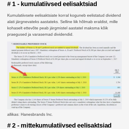
# 1 - kumulatiivsed eelisaktsiad
Kumulatiivsete eelisaktsiate korral koguneb eelistatud dividend
alati järgnevateks aastateks. Selline liik hõlmab eraldist, mille
kohaselt ettevõte peab järgmistel aastatel maksma kõik
praegused ja varasemad dividendid.
allikas: Hanesbrands Inc.
# 2 - mittekumulatiivsed eelisaktsiad