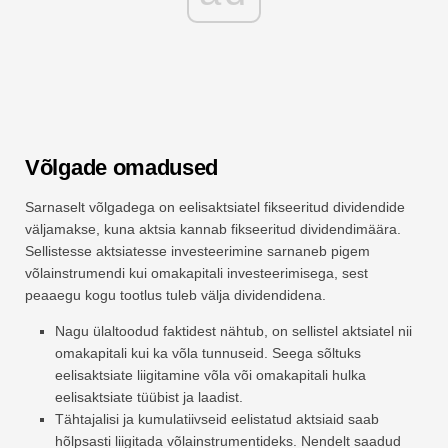
Võlgade omadused
Sarnaselt võlgadega on eelisaktsiatel fikseeritud dividendide
väljamakse, kuna aktsia kannab fikseeritud dividendimäära.
Sellistesse aktsiatesse investeerimine sarnaneb pigem
võlainstrumendi kui omakapitali investeerimisega, sest
peaaegu kogu tootlus tuleb välja dividendidena.
Nagu ülaltoodud faktidest nähtub, on sellistel aktsiatel nii
omakapitali kui ka võla tunnuseid. Seega sõltuks
eelisaktsiate liigitamine võla või omakapitali hulka
eelisaktsiate tüübist ja laadist.
Tähtajalisi ja kumulatiivseid eelistatud aktsiaid saab
hõlpsasti liigitada võlainstrumentideks. Nendelt saadud