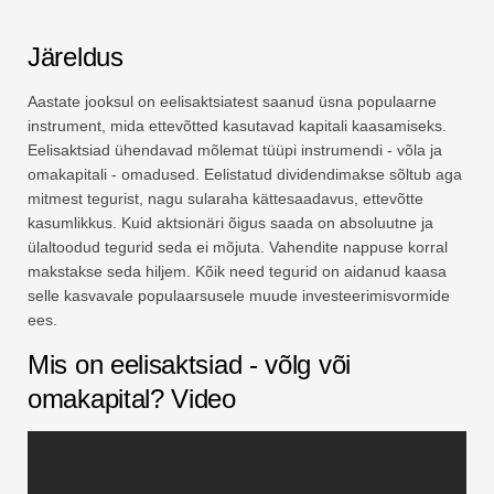
Järeldus
Aastate jooksul on eelisaktsiatest saanud üsna populaarne
instrument, mida ettevõtted kasutavad kapitali kaasamiseks.
Eelisaktsiad ühendavad mõlemat tüüpi instrumendi - võla ja
omakapitali - omadused. Eelistatud dividendimakse sõltub aga
mitmest tegurist, nagu sularaha kättesaadavus, ettevõtte
kasumlikkus. Kuid aktsionäri õigus saada on absoluutne ja
ülaltoodud tegurid seda ei mõjuta. Vahendite nappuse korral
makstakse seda hiljem. Kõik need tegurid on aidanud kaasa
selle kasvavale populaarsusele muude investeerimisvormide
ees.
Mis on eelisaktsiad - võlg või
omakapital? Video