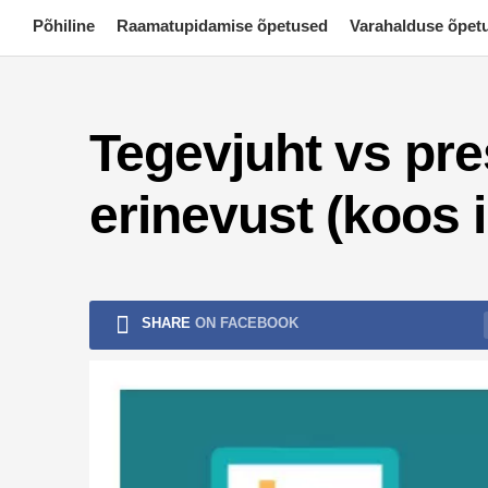
Skip
Põhiline
Raamatupidamise õpetused
Varahalduse õpet
to
content
Tegevjuht vs pre
erinevust (koos 
SHARE
ON FACEBOOK