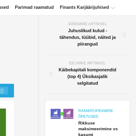
used
Parimad raamatud
Finants Karjäärijuhised
JÄRGMINE ARTIKKEL
Rahanduse
Juhuslikud kulud -
sertifitseerimise
tähendus, tüübid, näited ja
ressursid
piirangud
Finantsmodelleerimise
õpetused
EELMINE ARTIKKEL
Käibekapitali komponendid
Täisvorm
(top 4) Üksikasjalik
Riskijuhtimise
selgitatud
õpetused
RAAMATUPIDAMISE
ÕPETUSED
Rikkuse
maksimeerimine vs
kasumi