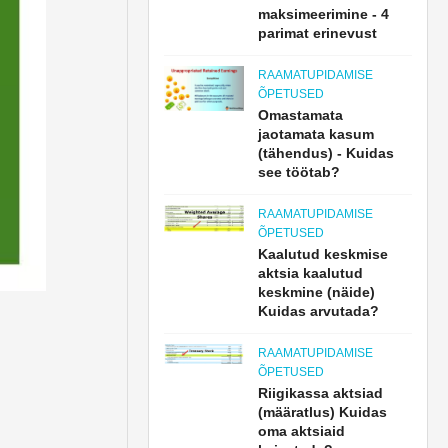
maksimeerimine - 4
parimat erinevust
RAAMATUPIDAMISE
ÕPETUSED
Omastamata
jaotamata kasum
(tähendus) - Kuidas
see töötab?
RAAMATUPIDAMISE
ÕPETUSED
Kaalutud keskmise
aktsia kaalutud
keskmine (näide)
Kuidas arvutada?
RAAMATUPIDAMISE
ÕPETUSED
Riigikassa aktsiad
(määratlus) Kuidas
oma aktsiaid