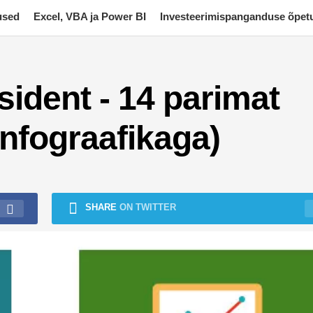
used
Excel, VBA ja Power BI
Investeerimispanganduse õpet
sident - 14 parimat
infograafikaga)
SHARE
ON TWITTER