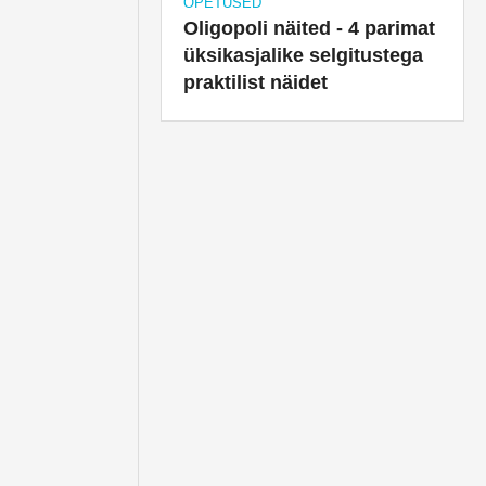
ÕPETUSED
Oligopoli näited - 4 parimat
üksikasjalike selgitustega
praktilist näidet