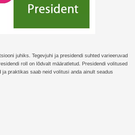
siooni juhiks. Tegevjuhi ja presidendi suhted varieeruvad
residendi roll on lõdvalt määratletud. Presidendi volitused
 ja praktikas saab neid volitusi anda ainult seadus