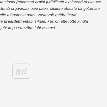
atsiooni (enamasti eraldi juriidiliselt eksisteeriva üksuse
tutab organisatsiooni jaoks oluliste otsuste langetamise
 selle toimumise osas. vastavalt määratletud
te
president
viitab isikule, kes on ettevõtte kindla
 juht kogu ettevõtte juhi asemel.
ad