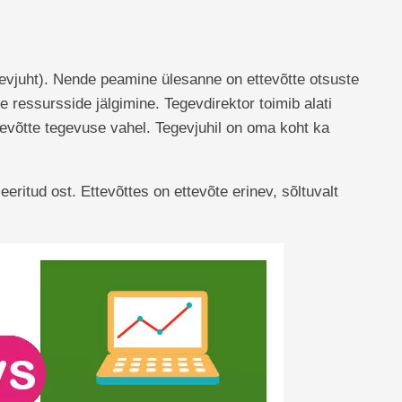
gevjuht). Nende peamine ülesanne on ettevõtte otsuste
e ressursside jälgimine. Tegevdirektor toimib alati
tevõtte tegevuse vahel. Tegevjuhil on oma koht ka
seeritud ost. Ettevõttes on ettevõte erinev, sõltuvalt