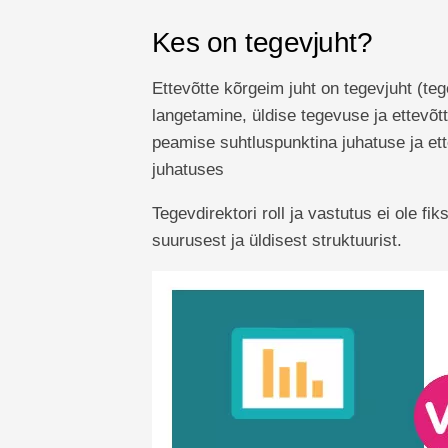
Kes on tegevjuht?
Ettevõtte kõrgeim juht on tegevjuht (te
langetamine, üldise tegevuse ja ettevõtt
peamise suhtluspunktina juhatuse ja et
juhatuses
Tegevdirektori roll ja vastutus ei ole fik
suurusest ja üldisest struktuurist.