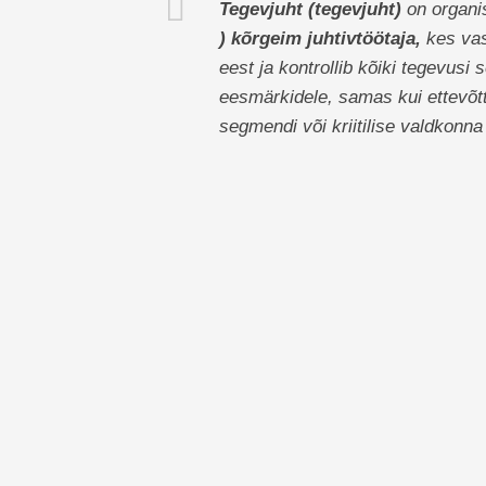
Tegevjuht (tegevjuht)
on organis
) kõrgeim juhtivtöötaja,
kes vas
eest ja kontrollib kõiki tegevusi
eesmärkidele, samas kui ettevõt
segmendi või kriitilise valdkonna