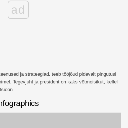
ad
teenused ja strateegiad, teeb tööjõud pidevalt pingutusi
mel. Tegevjuht ja president on kaks võtmeisikut, kellel
tsioon
nfographics