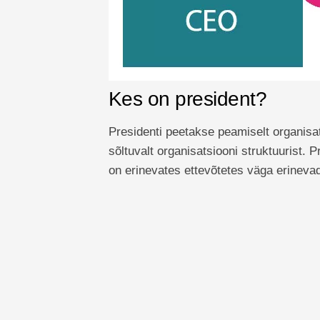
Kes on president?
Presidenti peetakse peamiselt organisat
sõltuvalt organisatsiooni struktuurist. P
on erinevates ettevõtetes väga erinevad