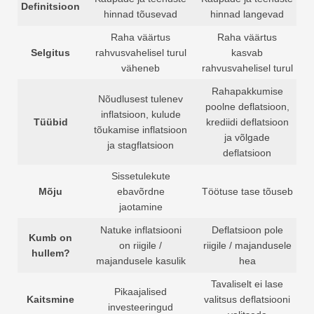
Definitsioon
hinnad tõusevad
hinnad langevad
Raha väärtus
Raha väärtus
Selgitus
rahvusvahelisel turul
kasvab
väheneb
rahvusvahelisel turul
Rahapakkumise
Nõudlusest tulenev
poolne deflatsioon,
inflatsioon, kulude
Tüübid
krediidi deflatsioon
tõukamise inflatsioon
ja võlgade
ja stagflatsioon
deflatsioon
Sissetulekute
Mõju
ebavõrdne
Töötuse tase tõuseb
jaotamine
Natuke inflatsiooni
Deflatsioon pole
Kumb on
on riigile /
riigile / majandusele
hullem?
majandusele kasulik
hea
Tavaliselt ei lase
Pikaajalised
Kaitsmine
valitsus deflatsiooni
investeeringud