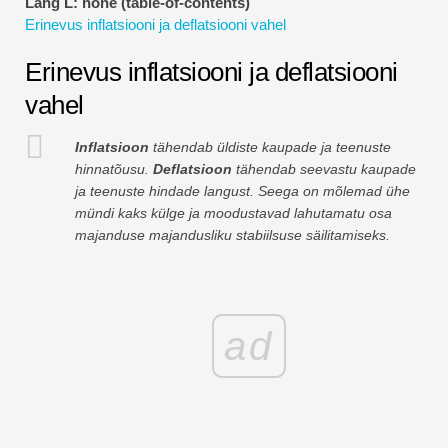
Lang L: none (table-of-contents)
Finantsmodelleerimise õpetused
Erinevus inflatsiooni ja deflatsiooni vahel
Täisvorm
Erinevus inflatsiooni ja deflatsiooni
vahel
Riskijuhtimise õpetused
Inflatsioon
tähendab üldiste kaupade ja teenuste
hinnatõusu.
Deflatsioon
tähendab seevastu kaupade
ja teenuste hindade langust. Seega on mõlemad ühe
mündi kaks külge ja moodustavad lahutamatu osa
majanduse majandusliku stabiilsuse säilitamiseks.
ad