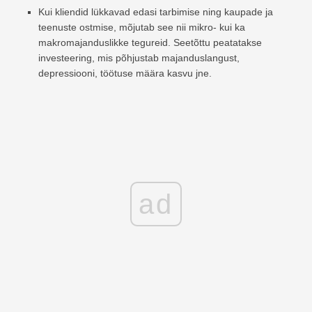
Kui kliendid lükkavad edasi tarbimise ning kaupade ja
teenuste ostmise, mõjutab see nii mikro- kui ka
makromajanduslikke tegureid. Seetõttu peatatakse
investeering, mis põhjustab majanduslangust,
depressiooni, töötuse määra kasvu jne.
ad