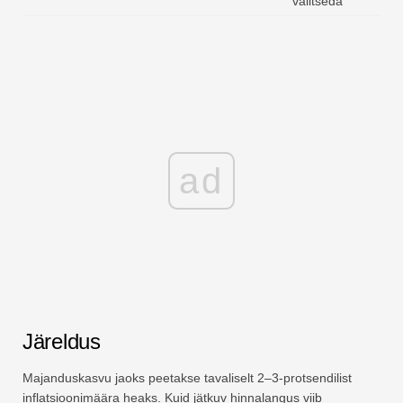
valitseda
ad
Järeldus
Majanduskasvu jaoks peetakse tavaliselt 2–3-protsendilist
inflatsioonimäära heaks. Kuid jätkuv hinnalangus viib