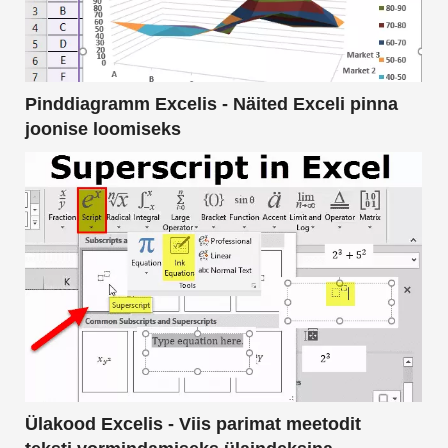
Pinddiagramm Excelis - Näited Exceli pinna
joonise loomiseks
Ülakood Excelis - Viis parimat meetodit