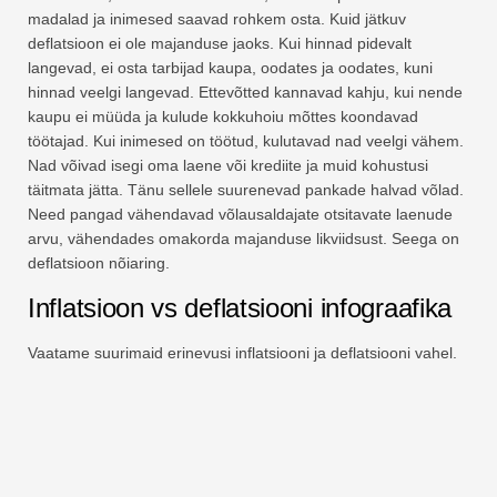
madalad ja inimesed saavad rohkem osta. Kuid jätkuv
deflatsioon ei ole majanduse jaoks. Kui hinnad pidevalt
langevad, ei osta tarbijad kaupa, oodates ja oodates, kuni
hinnad veelgi langevad. Ettevõtted kannavad kahju, kui nende
kaupu ei müüda ja kulude kokkuhoiu mõttes koondavad
töötajad. Kui inimesed on töötud, kulutavad nad veelgi vähem.
Nad võivad isegi oma laene või krediite ja muid kohustusi
täitmata jätta. Tänu sellele suurenevad pankade halvad võlad.
Need pangad vähendavad võlausaldajate otsitavate laenude
arvu, vähendades omakorda majanduse likviidsust. Seega on
deflatsioon nõiaring.
Inflatsioon vs deflatsiooni infograafika
Vaatame suurimaid erinevusi inflatsiooni ja deflatsiooni vahel.