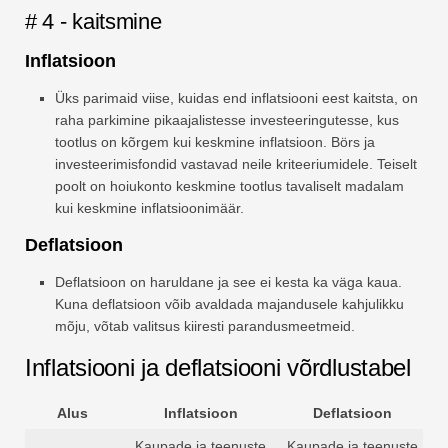
# 4 - kaitsmine
Inflatsioon
Üks parimaid viise, kuidas end inflatsiooni eest kaitsta, on
raha parkimine pikaajalistesse investeeringutesse, kus
tootlus on kõrgem kui keskmine inflatsioon. Börs ja
investeerimisfondid vastavad neile kriteeriumidele. Teiselt
poolt on hoiukonto keskmine tootlus tavaliselt madalam
kui keskmine inflatsioonimäär.
Deflatsioon
Deflatsioon on haruldane ja see ei kesta ka väga kaua.
Kuna deflatsioon võib avaldada majandusele kahjulikku
mõju, võtab valitsus kiiresti parandusmeetmeid.
Inflatsiooni ja deflatsiooni võrdlustabel
Alus
Inflatsioon
Deflatsioon
Kaupade ja teenuste
Kaupade ja teenuste