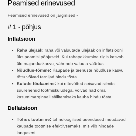
Peamised erinevused
Peamised erinevused on järgmised -
# 1 - põhjus
Inflatsioon
Raha
ülejääk: raha või valuutade ülejääk on inflatsiooni
üks peamisi põhjuseid. Kui rahapakkumine riigis kasvab
üle majanduskasvu, väheneb valuuta väärtus.
Nõudlus-tõmme:
Kaupade ja teenuste nõudluse kasvu
tõttu võivad tarnijad hindu tõsta.
Kulude tõukamine:
kui ettevõtted seisavad silmitsi
suurenenud tootmiskuludega, võivad nad oma
kasumimarginaali säilitamiseks kauba hindu tõsta.
Deflatsioon
Tõhus tootmine:
tehnoloogilised uuendused muudavad
kaupade tootmise efektiivsemaks, mis viib hindade
languseni.