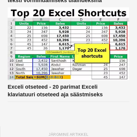
teksti vormindamiseks ülaindeksina
Exceli otseteed - 20 parimat Exceli
klaviatuuri otseteed aja säästmiseks
JÄRGMINE ARTIKKEL