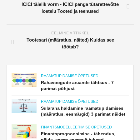
ICICI täielik vorm - ICICI panga tütarettevõtte
loetelu Tooted ja teenused
EELMINE ARTIKKEL
Tootesari (määratlus, näited) Kuidas see
töötab?
RAAMATUPIDAMISE ÕPETUSED
Rahavoogude aruande tähtsus - 7
parimat põhjust
RAAMATUPIDAMISE ÕPETUSED
Sularaha haldamine raamatupidamises
(määratlus, eesmärgid) 3 parimat näidet
FINANTSMODELLEERIMISE ÕPETUSED
Finantsprognoosimine - tähendus,
näide, samm-sammult juhend