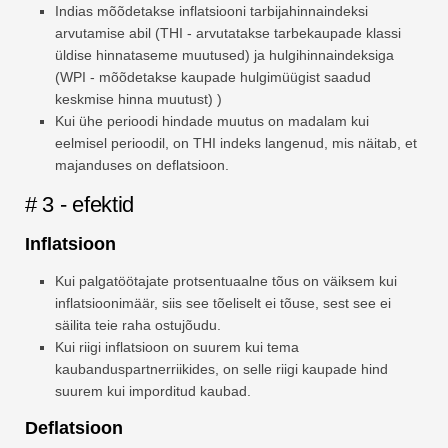
Indias mõõdetakse inflatsiooni tarbijahinnaindeksi
arvutamise abil (THI - arvutatakse tarbekaupade klassi
üldise hinnataseme muutused) ja hulgihinnaindeksiga
(WPI - mõõdetakse kaupade hulgimüügist saadud
keskmise hinna muutust) )
Kui ühe perioodi hindade muutus on madalam kui
eelmisel perioodil, on THI indeks langenud, mis näitab, et
majanduses on deflatsioon.
# 3 - efektid
Inflatsioon
Kui palgatöötajate protsentuaalne tõus on väiksem kui
inflatsioonimäär, siis see tõeliselt ei tõuse, sest see ei
säilita teie raha ostujõudu.
Kui riigi inflatsioon on suurem kui tema
kaubanduspartnerriikides, on selle riigi kaupade hind
suurem kui imporditud kaubad.
Deflatsioon