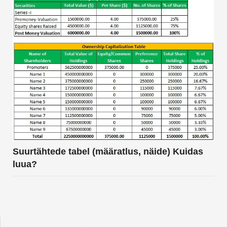
Suurtähtede tabel (määratlus, näide) Kuidas
luua?