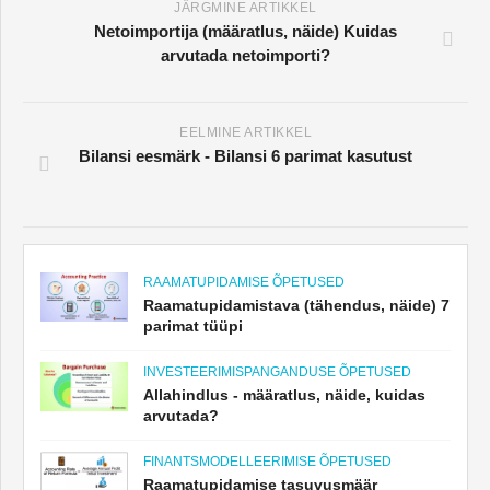
JÄRGMINE ARTIKKEL
Netoimportija (määratlus, näide) Kuidas
arvutada netoimporti?
EELMINE ARTIKKEL
Bilansi eesmärk - Bilansi 6 parimat kasutust
RAAMATUPIDAMISE ÕPETUSED
Raamatupidamistava (tähendus, näide) 7
parimat tüüpi
INVESTEERIMISPANGANDUSE ÕPETUSED
Allahindlus - määratlus, näide, kuidas
arvutada?
FINANTSMODELLEERIMISE ÕPETUSED
Raamatupidamise tasuvusmäär