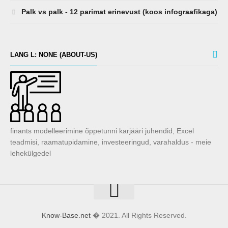
Palk vs palk - 12 parimat erinevust (koos infograafikaga)
LANG L: NONE (ABOUT-US)
finants modelleerimine õppetunni karjääri juhendid, Excel
teadmisi, raamatupidamine, investeeringud, varahaldus - meie
lehekülgedel
Know-Base.net
� 2021. All Rights Reserved.