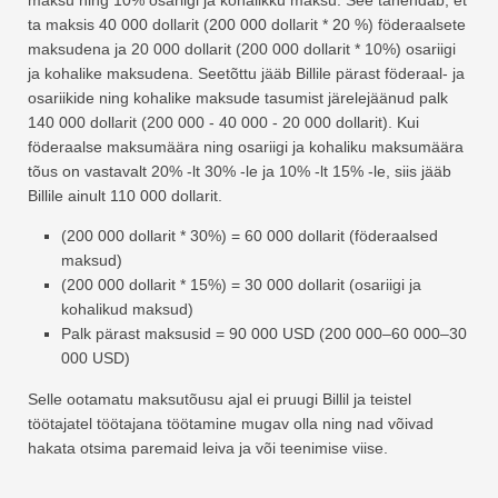
maksu ning 10% osariigi ja kohalikku maksu. See tähendab, et
ta maksis 40 000 dollarit (200 000 dollarit * 20 %) föderaalsete
maksudena ja 20 000 dollarit (200 000 dollarit * 10%) osariigi
ja kohalike maksudena. Seetõttu jääb Billile pärast föderaal- ja
osariikide ning kohalike maksude tasumist järelejäänud palk
140 000 dollarit (200 000 - 40 000 - 20 000 dollarit). Kui
föderaalse maksumäära ning osariigi ja kohaliku maksumäära
tõus on vastavalt 20% -lt 30% -le ja 10% -lt 15% -le, siis jääb
Billile ainult 110 000 dollarit.
(200 000 dollarit * 30%) = 60 000 dollarit (föderaalsed
maksud)
(200 000 dollarit * 15%) = 30 000 dollarit (osariigi ja
kohalikud maksud)
Palk pärast maksusid = 90 000 USD (200 000–60 000–30
000 USD)
Selle ootamatu maksutõusu ajal ei pruugi Billil ja teistel
töötajatel töötajana töötamine mugav olla ning nad võivad
hakata otsima paremaid leiva ja või teenimise viise.