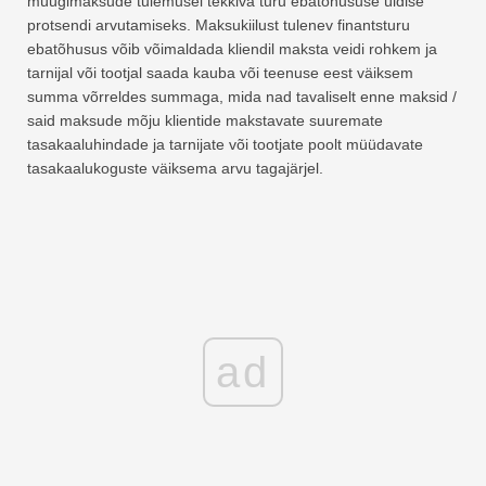
müügimaksude tulemusel tekkiva turu ebatõhususe üldise
protsendi arvutamiseks. Maksukiilust tulenev finantsturu
ebatõhusus võib võimaldada kliendil maksta veidi rohkem ja
tarnijal või tootjal saada kauba või teenuse eest väiksem
summa võrreldes summaga, mida nad tavaliselt enne maksid /
said maksude mõju klientide makstavate suuremate
tasakaaluhindade ja tarnijate või tootjate poolt müüdavate
tasakaalukoguste väiksema arvu tagajärjel.
ad