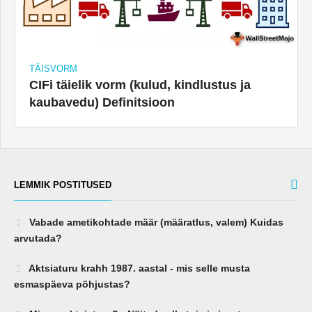
TÄISVORM
CIFi täielik vorm (kulud, kindlustus ja
kaubavedu) Definitsioon
LEMMIK POSTITUSED
Vabade ametikohtade määr (määratlus, valem) Kuidas
arvutada?
Aktsiaturu krahh 1987. aastal - mis selle musta
esmaspäeva põhjustas?