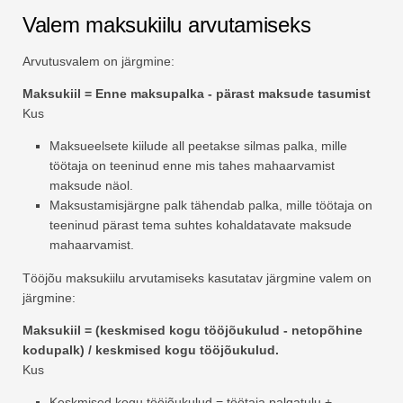
Valem maksukiilu arvutamiseks
Arvutusvalem on järgmine:
Maksukiil = Enne maksupalka - pärast maksude tasumist
Kus
Maksueelsete kiilude all peetakse silmas palka, mille
töötaja on teeninud enne mis tahes mahaarvamist
maksude näol.
Maksustamisjärgne palk tähendab palka, mille töötaja on
teeninud pärast tema suhtes kohaldatavate maksude
mahaarvamist.
Tööjõu maksukiilu arvutamiseks kasutatav järgmine valem on
järgmine:
Maksukiil = (keskmised kogu tööjõukulud - netopõhine
kodupalk) / keskmised kogu tööjõukulud.
Kus
Keskmised kogu tööjõukulud = töötaja palgatulu +