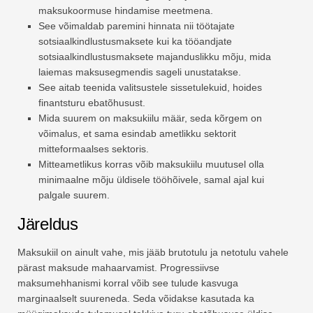
maksukoormuse hindamise meetmena.
See võimaldab paremini hinnata nii töötajate
sotsiaalkindlustusmaksete kui ka tööandjate
sotsiaalkindlustusmaksete majanduslikku mõju, mida
laiemas maksusegmendis sageli unustatakse.
See aitab teenida valitsustele sissetulekuid, hoides
finantsturu ebatõhusust.
Mida suurem on maksukiilu määr, seda kõrgem on
võimalus, et sama esindab ametlikku sektorit
mitteformaalses sektoris.
Mitteametlikus korras võib maksukiilu muutusel olla
minimaalne mõju üldisele tööhõivele, samal ajal kui
palgale suurem.
Järeldus
Maksukiil on ainult vahe, mis jääb brutotulu ja netotulu vahele
pärast maksude mahaarvamist. Progressiivse
maksumehhanismi korral võib see tulude kasvuga
marginaalselt suureneda. Seda võidakse kasutada ka