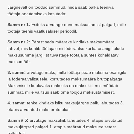
Järgnevalt on toodud sammud, mida saab palka teeniva
töötaja arvutamiseks kasutada:
Samm nr 1:
Esiteks arvutage enne maksustamist palgad, mille
töötaja teenis vaatlusalusel perioodil.
Samm nr 2:
Pärast seda määrake kindlaks maksumäära
tahvel, mis kehtib töötajale nii föderaalse kui ka osariigi tulude
maksusumma järgi, st tuvastage töötaja suhtes kohaldatav
maksumäär.
3. samm:
arvutage maks, mille töötaja peab maksma osariigile
ja föderaalvalitsusele, korrutades maksumäära brutopalgaga.
Maksmisele kuuluvaks maksuks on maksukiil, mis mõõdab
summat, mille valitsus saab oma tööjõu maksustamisest.
4. samm:
tehke kindlaks isiku maksujärgne palk, lahutades 3.
etapis arvutatud maks brutotulust.
Samm # 5:
arvutage maksukiil, lahutades 4. etapis arvutatud
maksujärgsed palgad 1. etapis määratud maksueelsetest
palkadest.