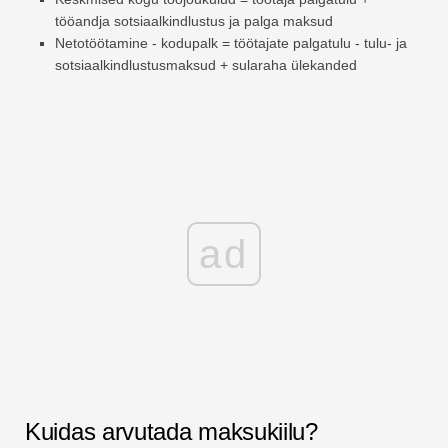
tööandja sotsiaalkindlustus ja palga maksud
Netotöötamine - kodupalk = töötajate palgatulu - tulu- ja
sotsiaalkindlustusmaksud + sularaha ülekanded
ad
Kuidas arvutada maksukiilu?