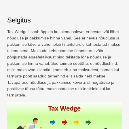
Selgitus
Tax Wedge’i saab õppida kui olemasolevat erinevust või lõhet
nõudluse ja pakkumise hinna vahel. See erinevus nõudluse ja
pakkumise kõvera vahel tekib finantsturule kehtestatud maksu
tulemusena. Maksude kehtestamine finantsturul võib
põhjustada ebaefektiivsust ning tekitada lõhe nõudluse ja
pakkumise hinna vahel. See toimub seetõttu, et nõudlushind,
mille maksavad kliendid, koosneb juba maksudest, samas kui
tarnijate poolt saadud tarnehind ei sisalda neid makse.
Tavapärase nõudluse ja pakkumise kõvera, st negatiivse ja
positiivse tõusu tõttu, maksustatakse nii klientidele kui ka
tarnijatele.