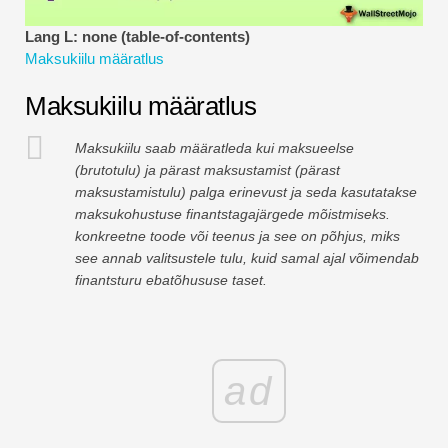
Finantsmodelleerimise õpetused
Lang L: none (table-of-contents)
Maksukiilu määratlus
Täisvorm
Maksukiilu määratlus
Riskijuhtimise õpetused
Maksukiilu saab määratleda kui maksueelse
(brutotulu) ja pärast maksustamist (pärast
maksustamistulu) palga erinevust ja seda kasutatakse
maksukohustuse finantstagajärgede mõistmiseks.
konkreetne toode või teenus ja see on põhjus, miks
see annab valitsustele tulu, kuid samal ajal võimendab
finantsturu ebatõhususe taset.
ad