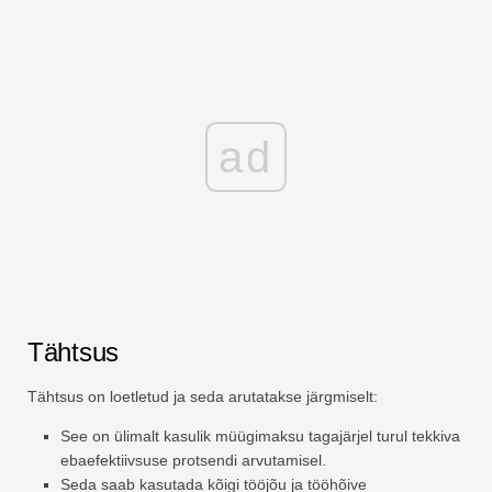
ad
Tähtsus
Tähtsus on loetletud ja seda arutatakse järgmiselt:
See on ülimalt kasulik müügimaksu tagajärjel turul tekkiva
ebaefektiivsuse protsendi arvutamisel.
Seda saab kasutada kõigi tööjõu ja tööhõive