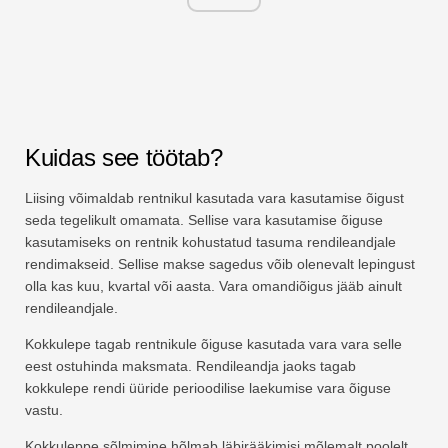
Kuidas see töötab?
Liising võimaldab rentnikul kasutada vara kasutamise õigust
seda tegelikult omamata. Sellise vara kasutamise õiguse
kasutamiseks on rentnik kohustatud tasuma rendileandjale
rendimakseid. Sellise makse sagedus võib olenevalt lepingust
olla kas kuu, kvartal või aasta. Vara omandiõigus jääb ainult
rendileandjale.
Kokkulepe tagab rentnikule õiguse kasutada vara vara selle
eest ostuhinda maksmata. Rendileandja jaoks tagab
kokkulepe rendi üüride perioodilise laekumise vara õiguse
vastu.
Kokkuleppe sõlmimine hõlmab läbirääkimisi mõlemalt poolelt.