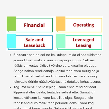
Finants
: see on selline kokkulepe, mida ei saa tühistada
ja üürid tuleb maksta kuni üürilepingu lõpuni. Sellises
tüübis on kestus üldiselt võrdne vara kasuliku elueaga.
Seega näitab rendileandja kapitalirendi vara müügina ja
rentnik näitab sellist renditud vara bilansis varana ning
tulevaste üüride nüüdisväärtust näidatakse kohustusena.
Tegutsemine
: Selle lepingu saab enne rendiperioodi
lõppemist üles öelda, teatades sellest ette. Samuti on
kestus väiksem kui vara kasulik eluiga. Seega ei ole
rendileandjal võimalik rendiperioodi jooksul vara kogu
maksumust tagasi saada. Sellise kokkuleppe korral