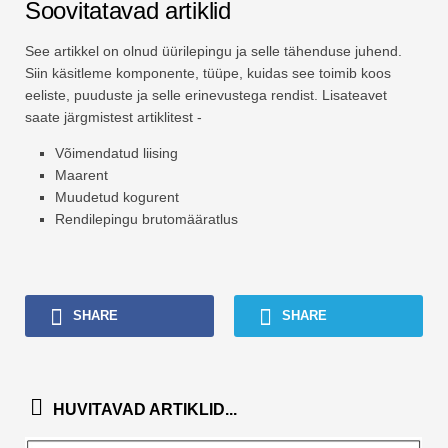
Soovitatavad artiklid
See artikkel on olnud üürilepingu ja selle tähenduse juhend.
Siin käsitleme komponente, tüüpe, kuidas see toimib koos
eeliste, puuduste ja selle erinevustega rendist. Lisateavet
saate järgmistest artiklitest -
Võimendatud liising
Maarent
Muudetud kogurent
Rendilepingu brutomääratlus
SHARE
SHARE
HUVITAVAD ARTIKLID...