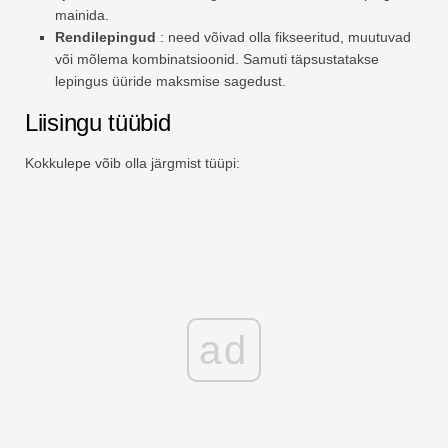
mainida.
Rendilepingud
: need võivad olla fikseeritud, muutuvad
või mõlema kombinatsioonid. Samuti täpsustatakse
lepingus üüride maksmise sagedust.
Liisingu tüübid
Kokkulepe võib olla järgmist tüüpi:
ad