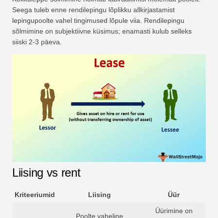
Seega tuleb enne rendilepingu lõplikku allkirjastamist
lepingupoolte vahel tingimused lõpule viia. Rendilepingu
sõlmimine on subjektiivne küsimus; enamasti kulub selleks
siiski 2-3 päeva.
Liising vs rent
Kriteeriumid
Liising
Üür
Üürimine on
Poolte vaheline