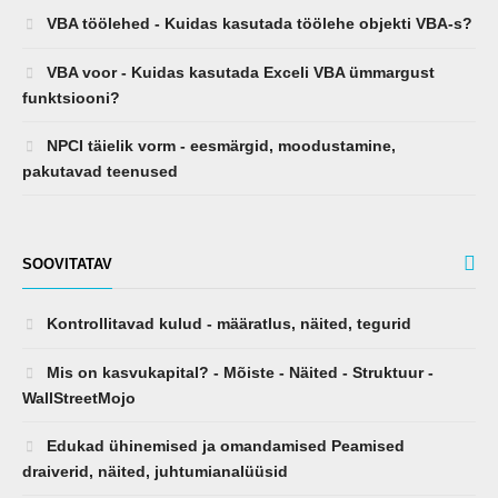
VBA töölehed - Kuidas kasutada töölehe objekti VBA-s?
VBA voor - Kuidas kasutada Exceli VBA ümmargust
funktsiooni?
NPCI täielik vorm - eesmärgid, moodustamine,
pakutavad teenused
SOOVITATAV
Kontrollitavad kulud - määratlus, näited, tegurid
Mis on kasvukapital? - Mõiste - Näited - Struktuur -
WallStreetMojo
Edukad ühinemised ja omandamised Peamised
draiverid, näited, juhtumianalüüsid