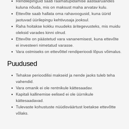
Rendilepinguid saab raamatupidamise aastaaruandes
kuluna nõuda, mis on maksust maha arvatav kulu.
Ettevõte saab hallata oma rahavoogusid, kuna üürid
jaotuvad üürilepingu kehtivusaja jooksul.
Raha hoitakse kokku muudeks äritegevusteks, mis muidu
oleksid varades kinni olnud.
Ettevõte on päästetud vara vananemisest, kuna ettevõte
ei investeeri nimetatud varasse.
Vara ostmiseks on ettevõttel rendiperioodi lõpus võimalus.
Puudused
Tehakse perioodilisi makseid ja nende jaoks tuleb teha
vahendid.
Vara omanik ei ole rentnikule kättesaadav.
Kapitali kallinemise eelised ei ole üürnikule
kättesaadavad.
Tulevaste kohustuste nüüdisväärtust loetakse ettevõtte
võlaks.