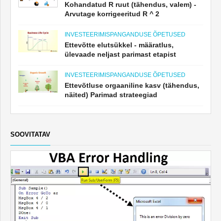
Kohandatud R ruut (tähendus, valem) -
Arvutage korrigeeritud R ^ 2
INVESTEERIMISPANGANDUSE ÕPETUSED
Ettevõtte elutsükkel - määratlus,
ülevaade neljast parimast etapist
INVESTEERIMISPANGANDUSE ÕPETUSED
Ettevõtluse orgaaniline kasv (tähendus,
näited) Parimad strateegiad
SOOVITATAV