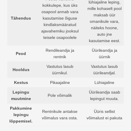
lühiajaline leping,
kokkulepe, kus üks
mille kohaselt pool
osapool annab vara
maksab üür
Tähendus
kasutamise õiguse
omanikule vara,
kindlaksmääratud
näiteks hoone,
ajavahemiku jooksul
auto jne
teisele osapoolele
kasutamise eest.
Rendileandja ja
Üürileandja ja
Peod
rentnik
üürnik
Vastutus lasub
Vastutus lasub
Hooldus
üürnikul.
üürileandjal.
Kestus
Pikaajaline
Lühiajaline
Lepingu
Üürileandja saab
Pole võimalik
muutmine
lepingut muuta.
Pakkumine
Rentnikule antakse
Üüris sellist
lepingu
võimalus vara osta.
võimalust ei pakuta
lõppemisel.