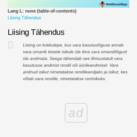
Finantsmodelleerimise õpetused
Lang L: none (table-of-contents)
Liising Tähendus
Täisvorm
Liising Tähendus
Riskijuhtimise õpetused
Liising on kokkulepe, kus vara kasutusõiguse annab
vara omanik teisele isikule üle ilma vara omandiõigust
üle andmata. Seega tähendab see lihtsustatult vara
kasutusse andmist rendil või üürileandmisel. Vara
andnud isikut nimetatakse rendileandjaks ja isikut, kes
võtab vara rendile, nimetatakse rentnikuks.
ad