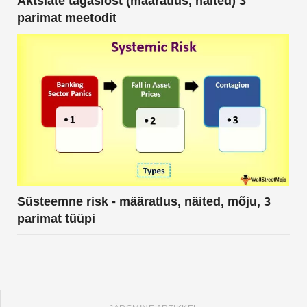
Aktsiate tagasiost (määratlus, näited) 3
parimat meetodit
Süsteemne risk - määratlus, näited, mõju, 3
parimat tüüpi