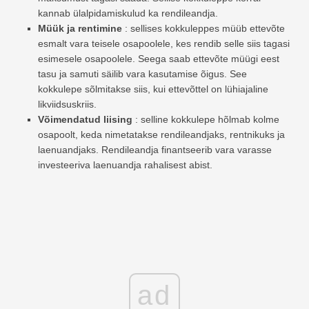
kannab ülalpidamiskulud ka rendileandja.
Müük ja rentimine
: sellises kokkuleppes müüb ettevõte
esmalt vara teisele osapoolele, kes rendib selle siis tagasi
esimesele osapoolele. Seega saab ettevõte müügi eest
tasu ja samuti säilib vara kasutamise õigus. See
kokkulepe sõlmitakse siis, kui ettevõttel on lühiajaline
likviidsuskriis.
Võimendatud liising
: selline kokkulepe hõlmab kolme
osapoolt, keda nimetatakse rendileandjaks, rentnikuks ja
laenuandjaks. Rendileandja finantseerib vara varasse
investeeriva laenuandja rahalisest abist.
ad