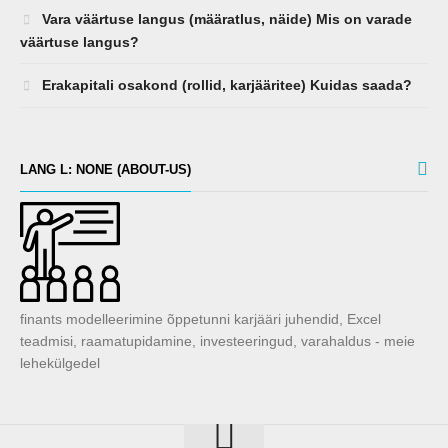
Vara väärtuse langus (määratlus, näide) Mis on varade
väärtuse langus?
Erakapitali osakond (rollid, karjääritee) Kuidas saada?
LANG L: NONE (ABOUT-US)
finants modelleerimine õppetunni karjääri juhendid, Excel
teadmisi, raamatupidamine, investeeringud, varahaldus - meie
lehekülgedel