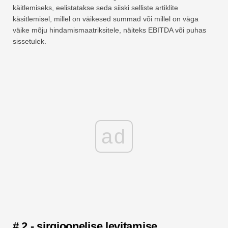
käitlemiseks, eelistatakse seda siiski selliste artiklite
käsitlemisel, millel on väikesed summad või millel on väga
väike mõju hindamismaatriksitele, näiteks EBITDA või puhas
sissetulek.
ad
# 2 - sirgjoonelise levitamise