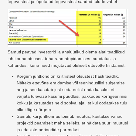
tegevustest ja lõpetatud tegevustest saadud tulude vahel.
Samuti peavad investorid ja analüütikud olema alati teadlikud
juhtkonna otsusest teha raamatupidamises muudatusi ja
kohandusi, kuna need mõjutavad oluliselt ettevõtte hindamist.
Kõrgem juhtkond on kriitilistest otsustest hästi teadlik.
Näiteks ettevõtte eraldamise või teenindusliini sulgemise
aeg ja see kasutab just seda eelist enda kasuks, et
varjata tulevase kasumi püüdlusi, pakkudes korrigeerimisi
kokku ja kasutades neid sobival ajal, st kui oodatakse tulu
olla kõige nõrgem.
Samuti, kui juhtkonnas toimub muutus, kantakse vanad
projektid peamiselt maha selleks, et näidata suuri muutusi
ja edasiste perioodide parendusi.