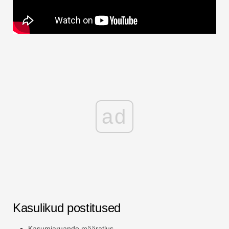
ad
Kasulikud postitused
Kasumiaruande määratlus