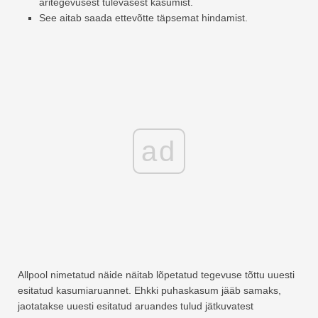
äritegevusest tulevasest kasumist.
See aitab saada ettevõtte täpsemat hindamist.
ad
Allpool nimetatud näide näitab lõpetatud tegevuse tõttu uuesti
esitatud kasumiaruannet. Ehkki puhaskasum jääb samaks,
jaotatakse uuesti esitatud aruandes tulud jätkuvatest