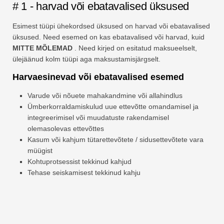
# 1 - harvad või ebatavalised üksused
Esimest tüüpi ühekordsed üksused on harvad või ebatavalised
üksused. Need esemed on kas ebatavalised või harvad, kuid
MITTE MÕLEMAD
. Need kirjed on esitatud maksueelselt,
ülejäänud kolm tüüpi aga maksustamisjärgselt.
Harvaesinevad või ebatavalised esemed
Varude või nõuete mahakandmine või allahindlus
Ümberkorraldamiskulud uue ettevõtte omandamisel ja
integreerimisel või muudatuste rakendamisel
olemasolevas ettevõttes
Kasum või kahjum tütarettevõtete / sidusettevõtete vara
müügist
Kohtuprotsessist tekkinud kahjud
Tehase seiskamisest tekkinud kahju