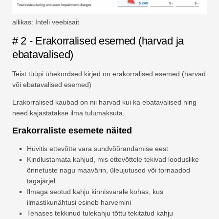
allikas: Inteli veebisait
# 2 - Erakorralised esemed (harvad ja
ebatavalised)
Teist tüüpi ühekordsed kirjed on erakorralised esemed (harvad
või ebatavalised esemed)
Erakorralised kaubad on nii harvad kui ka ebatavalised ning
need kajastatakse ilma tulumaksuta.
Erakorraliste esemete näited
Hüvitis ettevõtte vara sundvõõrandamise eest
Kindlustamata kahjud, mis ettevõttele tekivad looduslike
õnnetuste nagu maavärin, üleujutused või tornaadod
tagajärjel
Ilmaga seotud kahju kinnisvarale kohas, kus
ilmastikunähtusi esineb harvemini
Tehases tekkinud tulekahju tõttu tekitatud kahju