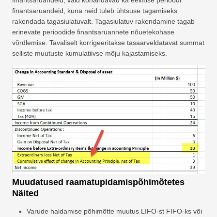
finantsaruandeid, vaid kohandavad ka eelmise perioodi
finantsaruandeid, kuna neid tuleb ühtsuse tagamiseks
rakendada tagasiulatuvalt. Tagasiulatuv rakendamine tagab
erinevate perioodide finantsaruannete nõuetekohase
võrdlemise. Tavaliselt korrigeeritakse tasaarveldatavat summat
selliste muutuste kumulatiivse mõju kajastamiseks.
Muudatused raamatupidamispõhimõtetes
Näited
Varude haldamise põhimõtte muutus LIFO-st FIFO-ks või