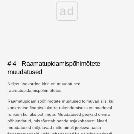
ad
# 4 - Raamatupidamispõhimõtete
muudatused
Neljas ühekordne kirje on muudatused
raamatupidamispõhimõtetes.
Raamatupidamispõhimõtete muutused toimuvad siis, kui
konkreetse finantsolukorra rakendamiseks on saadaval
rohkem kui üks põhimõte. Muudatused peaksid olema
põhjendatud, mis tõestab nende asjakohasust. Need
muudatused mõjutavad mitte ainult jooksva aasta