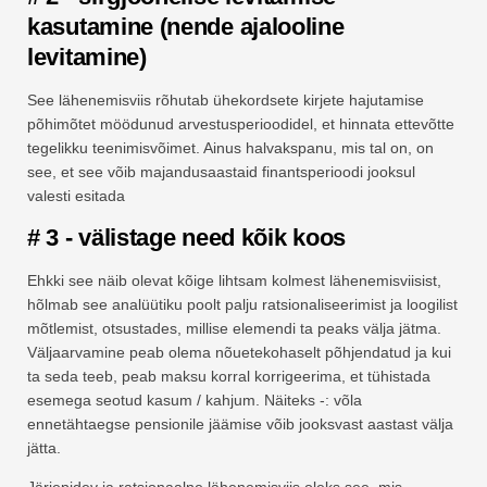
kasutamine (nende ajalooline
levitamine)
See lähenemisviis rõhutab ühekordsete kirjete hajutamise
põhimõtet möödunud arvestusperioodidel, et hinnata ettevõtte
tegelikku teenimisvõimet. Ainus halvakspanu, mis tal on, on
see, et see võib majandusaastaid finantsperioodi jooksul
valesti esitada
# 3 - välistage need kõik koos
Ehkki see näib olevat kõige lihtsam kolmest lähenemisviisist,
hõlmab see analüütiku poolt palju ratsionaliseerimist ja loogilist
mõtlemist, otsustades, millise elemendi ta peaks välja jätma.
Väljaarvamine peab olema nõuetekohaselt põhjendatud ja kui
ta seda teeb, peab maksu korral korrigeerima, et tühistada
esemega seotud kasum / kahjum. Näiteks -: võla
ennetähtaegse pensionile jäämise võib jooksvast aastast välja
jätta.
Järjepidev ja ratsionaalne lähenemisviis oleks see, mis