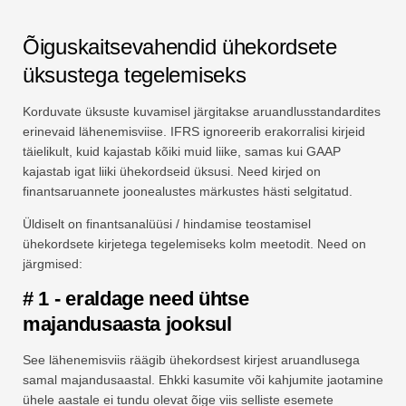
Õiguskaitsevahendid ühekordsete
üksustega tegelemiseks
Korduvate üksuste kuvamisel järgitakse aruandlusstandardites
erinevaid lähenemisviise. IFRS ignoreerib erakorralisi kirjeid
täielikult, kuid kajastab kõiki muid liike, samas kui GAAP
kajastab igat liiki ühekordseid üksusi. Need kirjed on
finantsaruannete joonealustes märkustes hästi selgitatud.
Üldiselt on finantsanalüüsi / hindamise teostamisel
ühekordsete kirjetega tegelemiseks kolm meetodit. Need on
järgmised:
# 1 - eraldage need ühtse
majandusaasta jooksul
See lähenemisviis räägib ühekordsest kirjest aruandlusega
samal majandusaastal. Ehkki kasumite või kahjumite jaotamine
ühele aastale ei tundu olevat õige viis selliste esemete