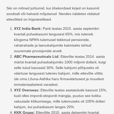
Siin on mõned juhtumid, kui ühekordsed kirjed on kasumit
soodsalt või halvasti mõjutanud. Nendes näidetes viidatud
ettevõtted on hüpoteetilised.
XYZ India Bank:
Pank teatas 2015. aasta septembri
kvartali puhaskasumi langusest 65%, mis tuleneb
kõrgema NPA% tulemusel tekkinud pensionide,
rahatrahade ja laenukahjumite katmiseks tehtud
suuremate provisjonide arvelt.
ABC Pharmaceuticals Ltd:
Ettevõte teatas 2014. aasta
märtsi kvartali puhaskahjumiks 1000 miljonit dollarit, kuigi
selle tulud kasvasid 30%. Selle kahjumi põhjuseks oli
väärtuse langusest tulenev kahjum, mille ettevõte võttis
üle oma Lõuna-Aafrika haru firmaväärtusest ja muudest
immateriaalsetest varadest.
XYZ Overseas:
Ettevõte teatas aastatulude kasvust 15%,
kuid olles impordi-ekspordi mängija, puutus see kokku
valuutade kõikumisega, mille tulemuseks oli 100% dollari
kahjum, kui puhaskasum langes 20%.
KKK Grupp:
Ettevõtte 2015. aasta detsembri kvartal