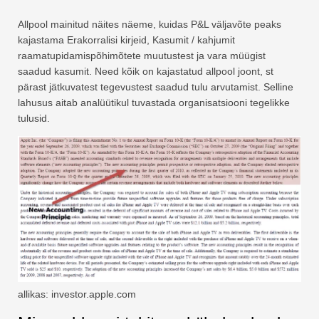
Allpool mainitud näites näeme, kuidas P&L väljavõte peaks
kajastama Erakorralisi kirjeid, Kasumit / kahjumit
raamatupidamispõhimõtete muutustest ja vara müügist
saadud kasumit. Need kõik on kajastatud allpool joont, st
pärast jätkuvatest tegevustest saadud tulu arvutamist. Selline
lahusus aitab analüütikul tuvastada organisatsiooni tegelikke
tulusid.
allikas: investor.apple.com