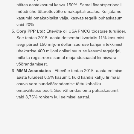
näitas aastakasumi kasvu 150%. Samal finantsperioodil
müüdi ühe tütarettevõtte omakapitali osalus. Kui jätame
kasumid omakapitalist välja, kasvas tegelik puhaskasum
vaid 20%.
Corp PPP Ltd:
Ettevõte oli USA FMCG tööstuse turuliider.
See teatas 2015. aasta detsembri kvartalis 11% kasumist
isegi pärast 150 miljoni dollari suuruse kahjumi tekkimist
ühekordse 400 miljoni dollari suuruse kasumi tagajärjel,
mille ta registreeris samal majandusaastal kinnisvara
võõrandamisest.
MMM Associates
: Ettevõte teatas 2015. aasta eelmise
aasta tuludest 8,5% kasumit, kuid kandis kahju Iirimaal
asuva vara sundvõõrandamise tõttu kohaliku
omavalitsuse poolt. See vähendas oma puhaskasumit
vaid 3,75% rohkem kui eelmisel aastal.