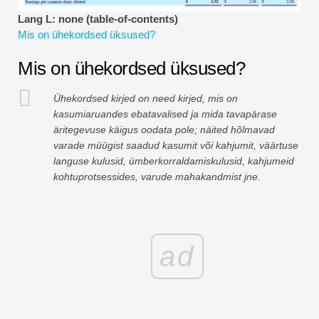
Finantsmodelleerimise õpetused
Lang L: none (table-of-contents)
Mis on ühekordsed üksused?
Täisvorm
Mis on ühekordsed üksused?
Riskijuhtimise õpetused
Ühekordsed kirjed on need kirjed, mis on
kasumiaruandes ebatavalised ja mida tavapärase
äritegevuse käigus oodata pole; näited hõlmavad
varade müügist saadud kasumit või kahjumit, väärtuse
languse kulusid, ümberkorraldamiskulusid, kahjumeid
kohtuprotsessides, varude mahakandmist jne.
ad