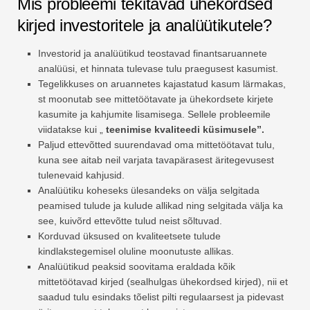
Mis probleemi tekitavad ühekordsed
kirjed investoritele ja analüütikutele?
Investorid ja analüütikud teostavad finantsaruannete
analüüsi, et hinnata tulevase tulu praegusest kasumist.
Tegelikkuses on aruannetes kajastatud kasum lärmakas,
st moonutab see mittetöötavate ja ühekordsete kirjete
kasumite ja kahjumite lisamisega. Sellele probleemile
viidatakse kui „
teenimise kvaliteedi küsimusele”.
Paljud ettevõtted suurendavad oma mittetöötavat tulu,
kuna see aitab neil varjata tavapärasest äritegevusest
tulenevaid kahjusid.
Analüütiku koheseks ülesandeks on välja selgitada
peamised tulude ja kulude allikad ning selgitada välja ka
see, kuivõrd ettevõtte tulud neist sõltuvad.
Korduvad üksused on kvaliteetsete tulude
kindlakstegemisel oluline moonutuste allikas.
Analüütikud peaksid soovitama eraldada kõik
mittetöötavad kirjed (sealhulgas ühekordsed kirjed), nii et
saadud tulu esindaks tõelist pilti regulaarsest ja pidevast