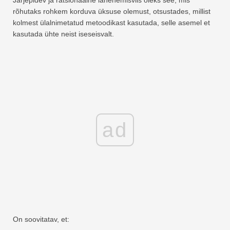
rõhutaks rohkem korduva üksuse olemust, otsustades, millist
kolmest ülalnimetatud metoodikast kasutada, selle asemel et
kasutada ühte neist iseseisvalt.
ad
On soovitatav, et: