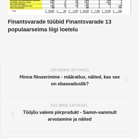
Finantsvarade tüübid Finantsvarade 13
populaarseima liigi loetelu
JÄRGMINE ARTIKKEL
Hinna fikseerimine - määratlus, näited, kas see
on ebaseaduslik?
EELMINE ARTIKKEL
Tööjõu valemi piirprodukt - Samm-sammult
arvutamine ja näited