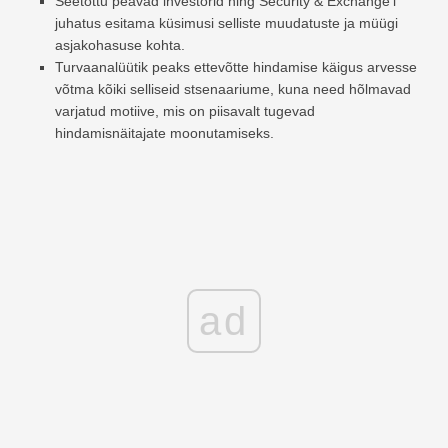
Seetõttu peavad investorid ning Security & Exchange'i
juhatus esitama küsimusi selliste muudatuste ja müügi
asjakohasuse kohta.
Turvaanalüütik peaks ettevõtte hindamise käigus arvesse
võtma kõiki selliseid stsenaariume, kuna need hõlmavad
varjatud motiive, mis on piisavalt tugevad
hindamisnäitajate moonutamiseks.
ad