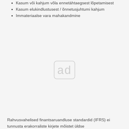
Kasum või kahjum võla ennetähtaegsest lõpetamisest
Kasum elukindlustusest / õnnetusjuhtumi kahjum
Immateriaalse vara mahakandmine
ad
Rahvusvahelised finantsaruandluse standardid (IFRS) ei
tunnusta erakorraliste kirjete mõistet üldse