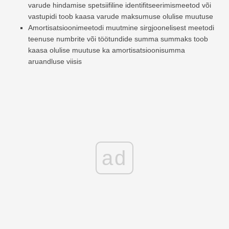
varude hindamise spetsiifiline identifitseerimismeetod või
vastupidi toob kaasa varude maksumuse olulise muutuse
Amortisatsioonimeetodi muutmine sirgjoonelisest meetodi
teenuse numbrite või töötundide summa summaks toob
kaasa olulise muutuse ka amortisatsioonisumma
aruandluse viisis
ad