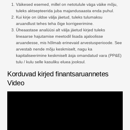
Väikesed esemed, millel on netotulule väga väike mõju,
tuleks aktsepteerida juba majandusaasta enda puhul.
Kui kirje on üldse välja jäetud, tuleks tulumaksu
aruandlust tehes teha õige korrigeerimine.
Üheaastase analüüsi alt välja jäetud kirjed tuleks
lineaarse hajutamise meetodil lisada ajaloolisse
aruandesse, mis hõlmab erinevaid arvestusperioode. See
arvestab nende mõju keskmiselt, nagu ka
kapitaliseerimine keskmiselt äsja omandatud vara (PP&E)
tulu / kulu selle kasuliku eluea jooksul.
Korduvad kirjed finantsaruannetes
Video