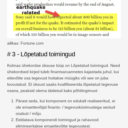
allikas: Fortune.com
# 3 - Lõpetatud toimingud
Kolmas ühekordse üksuse tüüp on Lõpetatud toimingud. Need
ühekordsed kirjed tuleb finantsaruannetes kajastada juhul, kui
ettevõtte osa tegevust hoitakse müügiks või see on juba
loovutatud. Et üksust saaks kvalifitseerida lõpetatud tegevuse
osana, peaksid olema täidetud kaks põhitingimust:
Pärast seda, kui komponent on edukalt realiseeritud, ei
ole emaettevõtjal finants- / tegevusküsimustega seotud
osalust / mõju.
Eeldatava komponendi toimingud ja rahavood
elimineeritakse emaettevõtte tegevustest.