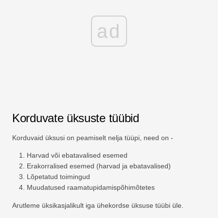
ad
Korduvate üksuste tüübid
Korduvaid üksusi on peamiselt nelja tüüpi, need on -
Harvad või ebatavalised esemed
Erakorralised esemed (harvad ja ebatavalised)
Lõpetatud toimingud
Muudatused raamatupidamispõhimõtetes
Arutleme üksikasjalikult iga ühekordse üksuse tüübi üle.