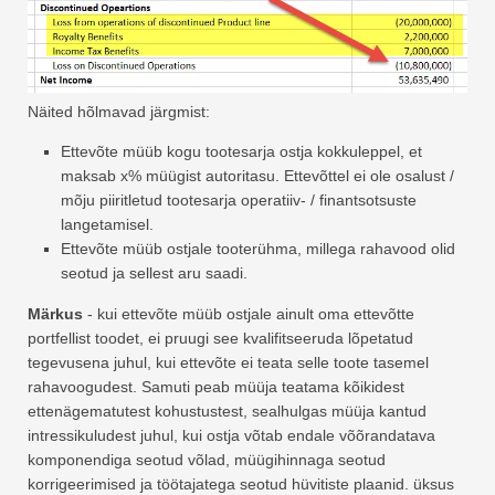
Näited hõlmavad järgmist:
Ettevõte müüb kogu tootesarja ostja kokkuleppel, et
maksab x% müügist autoritasu. Ettevõttel ei ole osalust /
mõju piiritletud tootesarja operatiiv- / finantsotsuste
langetamisel.
Ettevõte müüb ostjale tooterühma, millega rahavood olid
seotud ja sellest aru saadi.
Märkus
- kui ettevõte müüb ostjale ainult oma ettevõtte
portfellist toodet, ei pruugi see kvalifitseeruda lõpetatud
tegevusena juhul, kui ettevõte ei teata selle toote tasemel
rahavoogudest. Samuti peab müüja teatama kõikidest
ettenägematutest kohustustest, sealhulgas müüja kantud
intressikuludest juhul, kui ostja võtab endale võõrandatava
komponendiga seotud võlad, müügihinnaga seotud
korrigeerimised ja töötajatega seotud hüvitiste plaanid. üksus