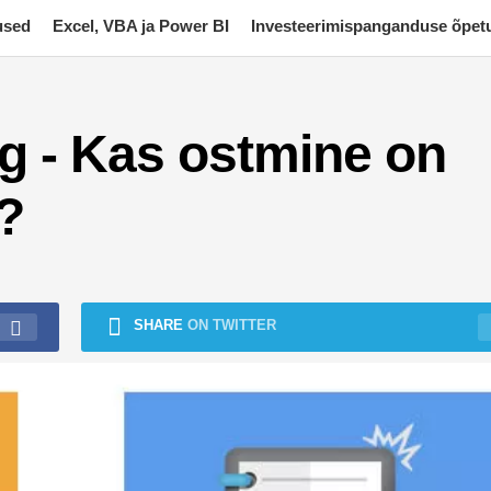
used
Excel, VBA ja Power BI
Investeerimispanganduse õpet
ng - Kas ostmine on
g?
SHARE
ON TWITTER