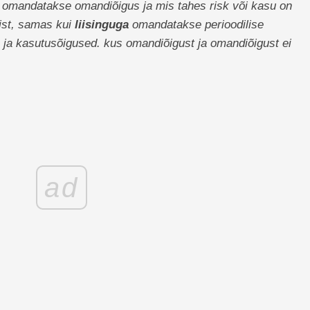
l omandatakse omandiõigus ja mis tahes risk või kasu on
ist, samas kui
liisinguga
omandatakse perioodilise
 ja kasutusõigused. kus omandiõigust ja omandiõigust ei
ad