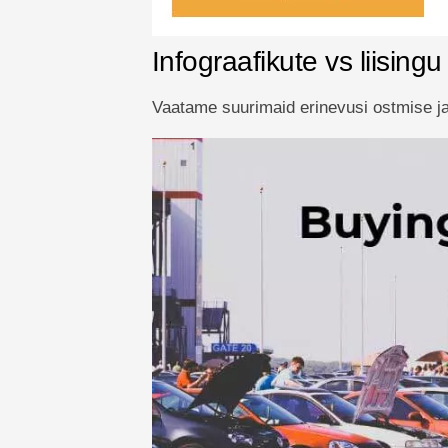
Infograafikute vs liising
Vaatame suurimaid erinevusi ostmise ja 