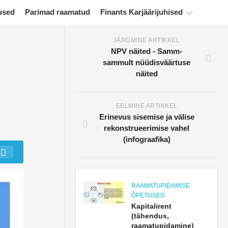
used
Parimad raamatud
Finants Karjäärijuhised
JÄRGMINE ARTIKKEL
Rahanduse
NPV näited - Samm-
sertifitseerimise
sammult nüüdisväärtuse
ressursid
näited
Finantsmodelleerimise
õpetused
EELMINE ARTIKKEL
Erinevus sisemise ja välise
Täisvorm
rekonstrueerimise vahel
Riskijuhtimise
(infograafika)
õpetused
RAAMATUPIDAMISE
ÕPETUSED
Kapitalirent
(tähendus,
raamatupidamine)