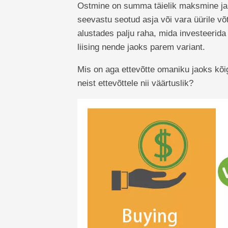
Ostmine on summa täielik maksmine ja 
seevastu seotud asja või vara üürile võt
alustades palju raha, mida investeerida
liising nende jaoks parem variant.
Mis on aga ettevõtte omaniku jaoks kõig
neist ettevõttele nii väärtuslik?