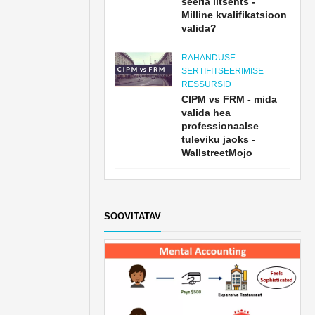
seeria litsents -
Milline kvalifikatsioon
valida?
RAHANDUSE
SERTIFITSEERIMISE
RESSURSID
CIPM vs FRM - mida
valida hea
professionaalse
tuleviku jaoks -
WallstreetMojo
SOOVITATAV