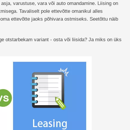
asja, varustuse, vara või auto omandamine. Liising on
misega. Tavaliselt pole ettevõtte omanikul alles
 oma ettevõtte jaoks põhivara ostmiseks. Seetõttu näib
e otstarbekam variant - osta või liisida? Ja miks on üks