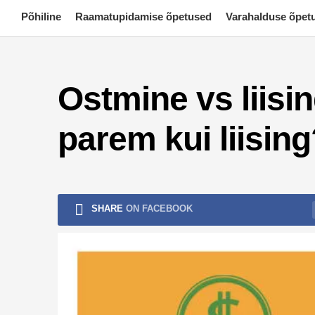
Skip
Põhiline
Raamatupidamise õpetused
Varahalduse õpet
to
content
Ostmine vs liisi
parem kui liisin
SHARE
ON FACEBOOK