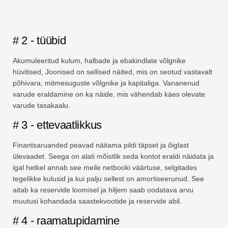
# 2 - tüübid
Akumuleeritud kulum, halbade ja ebakindlate võlgnike
hüvitised, Joonised on sellised näited, mis on seotud vastavalt
põhivara, mitmesuguste võlgnike ja kapitaliga. Vananenud
varude eraldamine on ka näide, mis vähendab käes olevate
varude tasakaalu.
# 3 - ettevaatlikkus
Finantsaruanded peavad näitama pildi täpset ja õiglast
ülevaadet. Seega on alati mõistlik seda kontot eraldi näidata ja
igal hetkel annab see meile netbooki väärtuse, selgitades
tegelikke kulusid ja kui palju sellest on amortiseerunud. See
aitab ka reservide loomisel ja hiljem saab oodatava arvu
muutusi kohandada saastekvootide ja reservide abil.
# 4 - raamatupidamine