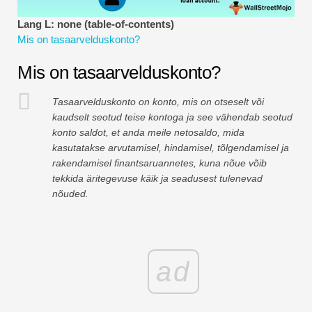
Finantsmodelleerimise õpetused
Lang L: none (table-of-contents)
Mis on tasaarvelduskonto?
Täisvorm
Mis on tasaarvelduskonto?
Riskijuhtimise õpetused
Tasaarvelduskonto on konto, mis on otseselt või
kaudselt seotud teise kontoga ja see vähendab seotud
konto saldot, et anda meile netosaldo, mida
kasutatakse arvutamisel, hindamisel, tõlgendamisel ja
rakendamisel finantsaruannetes, kuna nõue võib
tekkida äritegevuse käik ja seadusest tulenevad
nõuded.
ad