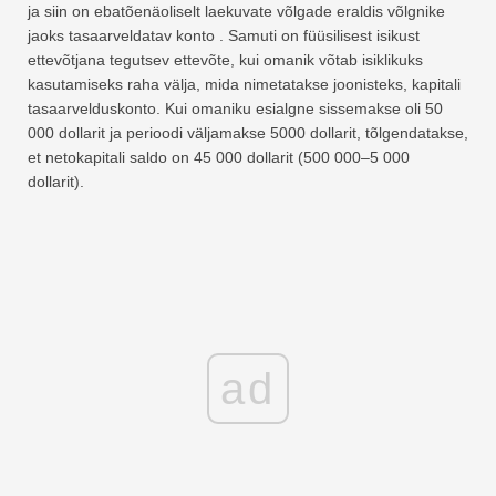
ja siin on ebatõenäoliselt laekuvate võlgade eraldis võlgnike
jaoks tasaarveldatav konto . Samuti on füüsilisest isikust
ettevõtjana tegutsev ettevõte, kui omanik võtab isiklikuks
kasutamiseks raha välja, mida nimetatakse joonisteks, kapitali
tasaarvelduskonto. Kui omaniku esialgne sissemakse oli 50
000 dollarit ja perioodi väljamakse 5000 dollarit, tõlgendatakse,
et netokapitali saldo on 45 000 dollarit (500 000–5 000
dollarit).
ad