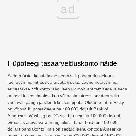
ad
Hüpoteegi tasaarvelduskonto näide
Seda mõistet kasutatakse peamiselt pangandussektoris
laenusumma intresside arvutamiseks. Laenu netosumma
arvutatakse hoiukonto jäägi laenukontolt lahutamisega ja seda
netosaldo kasutatakse kuu või aasta intressi arvutamiseks
vastavalt panga ja kliendi kokkuleppele. Oletame, et hr Ricky
on võtnud hüpoteeklaenuna 400 000 dollarit Bank of
America'st Washington DC-s ja hiljuti sai ta 100 000 dollarit
Gruusias asuva vara müügitulust. Ta on hoidnud 100 000
dollarit pangakontol, mis on seotud laenukontoga Ameerika
pangas. Kuna laenu netosaldo on 300 000 dollarit (400 000–