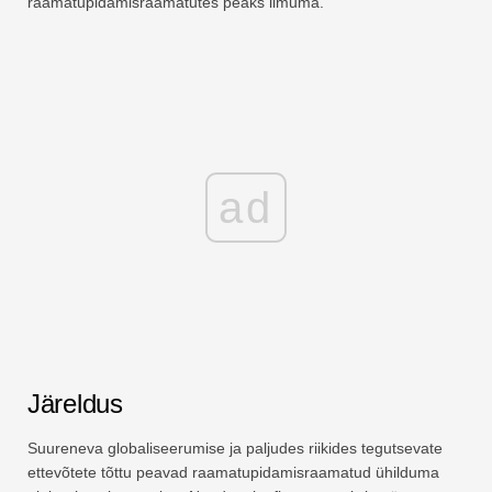
raamatupidamisraamatutes peaks ilmuma.
ad
Järeldus
Suureneva globaliseerumise ja paljudes riikides tegutsevate
ettevõtete tõttu peavad raamatupidamisraamatud ühilduma