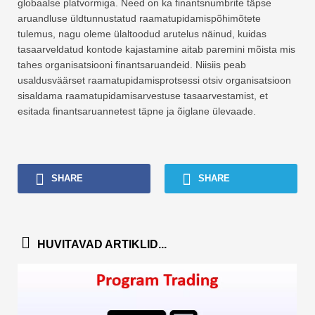
globaalse platvormiga. Need on ka finantsnumbrite täpse
aruandluse üldtunnustatud raamatupidamispõhimõtete
tulemus, nagu oleme ülaltoodud arutelus näinud, kuidas
tasaarveldatud kontode kajastamine aitab paremini mõista mis
tahes organisatsiooni finantsaruandeid. Niisiis peab
usaldusväärset raamatupidamisprotsessi otsiv organisatsioon
sisaldama raamatupidamisarvestuse tasaarvestamist, et
esitada finantsaruannetest täpne ja õiglane ülevaade.
SHARE
SHARE
HUVITAVAD ARTIKLID...