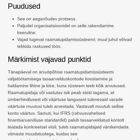
Puudused
See on aeganõudev protsess.
Paljudel organisatsioonidel on selle rakendamine
keeruline.
Vajad tugevat raamatupidamissüsteemi; muul juhul võivad
tekkida raskused töös.
Märkimist vajavad punktid
Tänapäeval on arvutipõhise raamatupidamissüsteemi
väljatöötamisega tasaarvelduskontode koostamine ja
haldamine lihtne ja kiire, kuna süsteem teeb kõik arvutused.
Raamatupidaja või vastutav isik peab siiski tagama, et
ümberhindlusest või väärtuse langusest tulenevaid varade
väärtuse muutusi tuleb arvestada. Vastavalt muutub sellise
konto väärtus. Samuti, kui IFRS (rahvusvahelised
finantsaruandluse standardid) palub tasaarveldatud kontolt
teatada konkreetsel viisil, tuleb raamatupidajaid värskendada
viimaste muudatustega, kuidas see