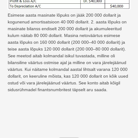
Esimese aasta masinate lõpuks on jääk 200 000 dollarit ja
kogunenud amortisatsioon 40 000 dollarit. 2. aasta lõpuks on
masinate bilanss endiselt 200 000 dollarit ja akumuleeritud
kulum näitab 80 000 dollarit. Masina netoväärtus esimese
aasta lõpuks on 160 000 dollarit (200 000–40 000 dollarit) ja
teise aasta lõpuks 120 000 dollarit (200 000–80 000 dollarit).
See meetod aitab kolmandal isikul tuvastada, milline oli
bilansiline väärtus ostmise ajal ja milline on vara järelejäänud
väärtus. Kui näitame kolmandal aastal lihtsalt varana 120 000
dollarit, on keeruline mõista, kas 120 000 dollarit on kõik uued
ostud või vara järelejäänud väärtus. See konto aitab kõigil
sidusrühmadel finantsnumbritest täpselt aru saada.