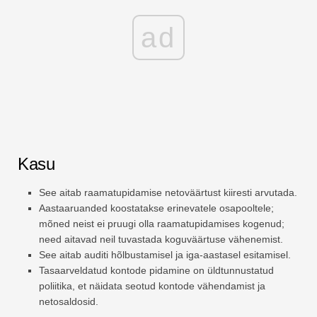
ad
Kasu
See aitab raamatupidamise netoväärtust kiiresti arvutada.
Aastaaruanded koostatakse erinevatele osapooltele;
mõned neist ei pruugi olla raamatupidamises kogenud;
need aitavad neil tuvastada koguväärtuse vähenemist.
See aitab auditi hõlbustamisel ja iga-aastasel esitamisel.
Tasaarveldatud kontode pidamine on üldtunnustatud
poliitika, et näidata seotud kontode vähendamist ja
netosaldosid.