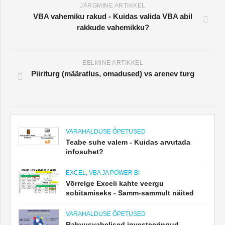
JÄRGMINE ARTIKKEL
VBA vahemiku rakud - Kuidas valida VBA abil
rakkude vahemikku?
EELMINE ARTIKKEL
Piiriturg (määratlus, omadused) vs arenev turg
VARAHALDUSE ÕPETUSED
Teabe suhe valem - Kuidas arvutada
infosuhet?
EXCEL, VBA JA POWER BI
Võrrelge Exceli kahte veergu
sobitamiseks - Samm-sammult näited
VARAHALDUSE ÕPETUSED
Rahvusvahelised investeeringud