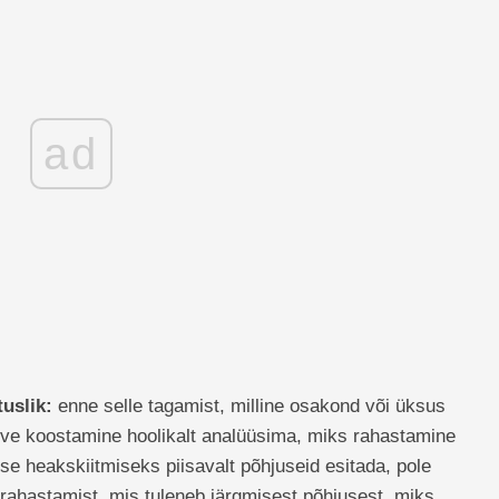
ad
tuslik:
enne selle tagamist, milline osakond või üksus
rve koostamine hoolikalt analüüsima, miks rahastamine
ise heakskiitmiseks piisavalt põhjuseid esitada, pole
 rahastamist, mis tuleneb järgmisest põhjusest, miks