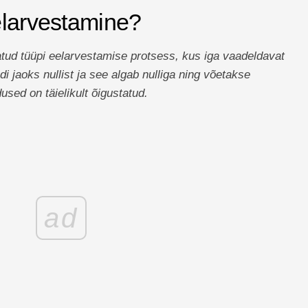
elarvestamine?
tud tüüpi eelarvestamise protsess, kus iga vaadeldavat
di jaoks nullist ja see algab nulliga ning võetakse
dused on täielikult õigustatud.
ad