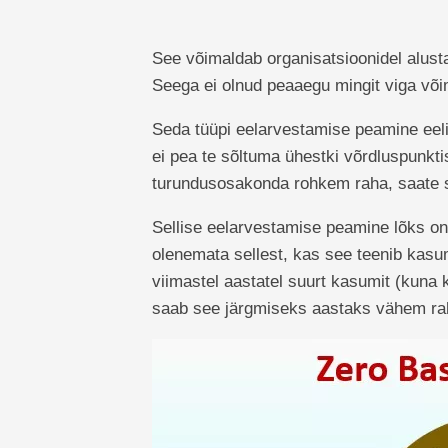
See võimaldab organisatsioonidel alusta
Seega ei olnud peaaegu mingit viga võim
Seda tüüpi eelarvestamise peamine eeli
ei pea te sõltuma ühestki võrdluspunktis
turundusosakonda rohkem raha, saate se
Sellise eelarvestamise peamine lõks on
olenemata sellest, kas see teenib kasum
viimastel aastatel suurt kasumit (kun
saab see järgmiseks aastaks vähem rah