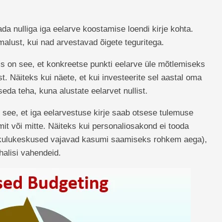
da nulliga iga eelarve koostamise loendi kirje kohta.
alust, kui nad arvestavad õigete teguritega.
s on see, et konkreetse punkti eelarve üle mõtlemiseks
t. Näiteks kui näete, et kui investeerite sel aastal oma
da teha, kuna alustate eelarvet nullist.
 see, et iga eelarvestuse kirje saab otsese tulemuse
it või mitte. Näiteks kui personaliosakond ei tooda
a kulukeskused vajavad kasumi saamiseks rohkem aega),
alisi vahendeid.