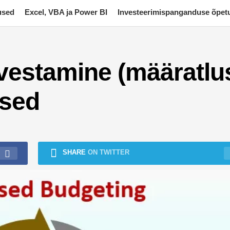
used
Excel, VBA ja Power BI
Investeerimispanganduse õpet
vestamine (määratlu
used
SHARE
ON TWITTER