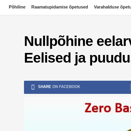
Skip
Põhiline
Raamatupidamise õpetused
Varahalduse õpet
to
content
Nullpõhine eelar
Eelised ja puud
SHARE
ON FACEBOOK