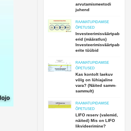
arvutamismeetodi
juhend
RAAMATUPIDAMISE
ÕPETUSED
Investeerimisväärtpab
erid (määratlus)
Investeerimisväärtpab
erite tüübid
RAAMATUPIDAMISE
ÕPETUSED
Kas kontolt laekuv
võlg on lühiajaline
vara? (Näited samm-
sammult)
RAAMATUPIDAMISE
ÕPETUSED
LIFO reserv (valemid,
näited) Mis on LIFO
likvideerimine?