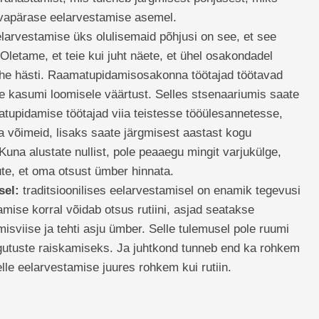
avapärase eelarvestamise asemel.
elarvestamise üks olulisemaid põhjusi on see, et see
Oletame, et teie kui juht näete, et ühel osakondadel
ähe hästi. Raamatupidamisosakonna töötajad töötavad
tte kasumi loomisele väärtust. Selles stsenaariumis saate
atupidamise töötajad viia teistesse tööülesannetesse,
ja võimeid, lisaks saate järgmisest aastast kogu
una alustate nullist, pole peaaegu mingit varjukülge,
ute, et oma otsust ümber hinnata.
sel:
traditsioonilises eelarvestamisel on enamik tegevusi
amise korral võidab otsus rutiini, asjad seatakse
isviise ja tehti asju ümber. Selle tulemusel pole ruumi
ngutuste raiskamiseks. Ja juhtkond tunneb end ka rohkem
selle eelarvestamise juures rohkem kui rutiin.