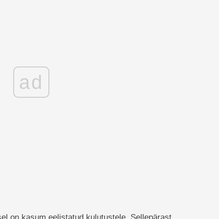
ad
el on kasum eelistatud kulutustele. Sellepärast