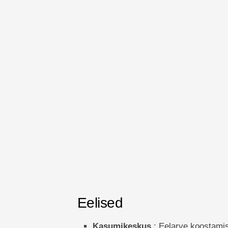
Eelised
Kasumikeskus
: Eelarve koostamis