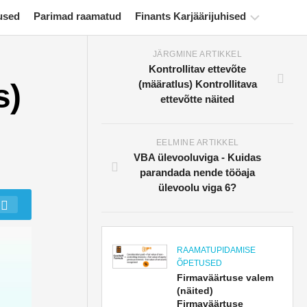
used
Parimad raamatud
Finants Karjäärijuhised
JÄRGMINE ARTIKKEL
Rahanduse
Kontrollitav ettevõte
sertifitseerimise
s)
(määratlus) Kontrollitava
ressursid
ettevõtte näited
Finantsmodelleerimise
õpetused
EELMINE ARTIKKEL
VBA ülevooluviga - Kuidas
Täisvorm
parandada nende tööaja
Riskijuhtimise
ülevoolu viga 6?
õpetused
RAAMATUPIDAMISE
ÕPETUSED
Firmaväärtuse valem
(näited)
Firmaväärtuse