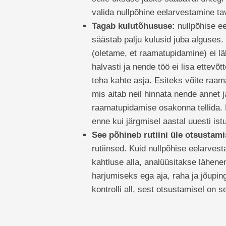
valida nullpõhine eelarvestamine t
Tagab kulutõhususe:
nullpõhise e
säästab palju kulusid juba alguses. 
(oletame, et raamatupidamine) ei l
halvasti ja nende töö ei lisa ettevõ
teha kahte asja. Esiteks võite raam
mis aitab neil hinnata nende annet 
raamatupidamise osakonna tellida. K
enne kui järgmisel aastal uuesti ist
See põhineb rutiini üle otsustami
rutiinsed. Kuid nullpõhise eelarvest
kahtluse alla, analüüsitakse lähenem
harjumiseks ega aja, raha ja jõupi
kontrolli all, sest otsustamisel on 