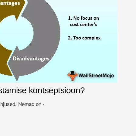
estamise kontseptsioon?
õhjused. Nemad on -