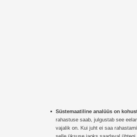
Süstemaatiline analüüs on kohus
rahastuse saab, julgustab see eela
vajalik on. Kui juht ei saa rahastam
selle üksuse jaoks saadaval ühtegi