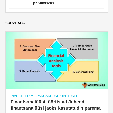
SOOVITATAV
INVESTEERIMISPANGANDUSE ÕPETUSED
Finantsanalüüsi tööriistad Juhend
finantsanalüüsi jaoks kasutatud 4 parema
tööriista kohta