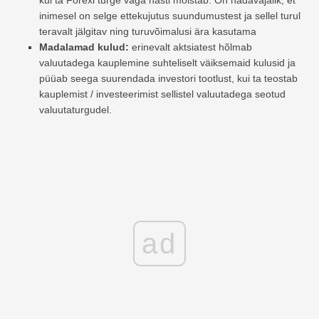
inimesel on selge ettekujutus suundumustest ja sellel turul
teravalt jälgitav ning turuvõimalusi ära kasutama
Madalamad kulud:
erinevalt aktsiatest hõlmab
valuutadega kauplemine suhteliselt väiksemaid kulusid ja
püüab seega suurendada investori tootlust, kui ta teostab
kauplemist / investeerimist sellistel valuutadega seotud
valuutaturgudel.
ad