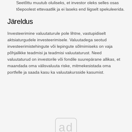
Seetõttu muutub oluliseks, et investor oleks selles osas
tõepoolest ettevaatlik ja ei laseks end liigselt spekuleerida.
Järeldus
Investeerimine valuutaturule pole lihtne, vastupidiselt
aktsiaturgudele investeerimisele. Valuutadega seotud
investeerimistehingute või lepingute sõlmimiseks on vaja
põhjalikke teadmisi ja teadmisi valuutaturust. Need
valuutaturud on investorile või fondile suurepärane allikas, et
maandada oma välisvaluuta riske, mitmekesistada oma
portfelle ja saada kasu ka valuutakursside kasumist.
ad