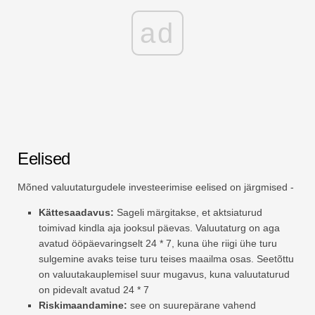
ad
Eelised
Mõned valuutaturgudele investeerimise eelised on järgmised -
Kättesaadavus:
Sageli märgitakse, et aktsiaturud
toimivad kindla aja jooksul päevas. Valuutaturg on aga
avatud ööpäevaringselt 24 * 7, kuna ühe riigi ühe turu
sulgemine avaks teise turu teises maailma osas. Seetõttu
on valuutakauplemisel suur mugavus, kuna valuutaturud
on pidevalt avatud 24 * 7
Riskimaandamine:
see on suurepärane vahend