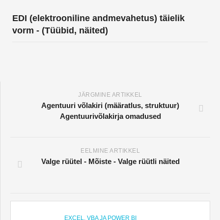
EDI (elektrooniline andmevahetus) täielik
vorm - (Tüübid, näited)
JÄRGMINE ARTIKKEL
Agentuuri võlakiri (määratlus, struktuur)
Agentuurivõlakirja omadused
EELMINE ARTIKKEL
Valge rüütel - Mõiste - Valge rüütli näited
EXCEL, VBA JA POWER BI