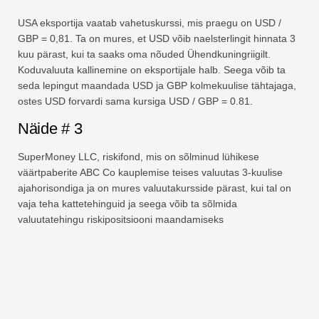
USA eksportija vaatab vahetuskurssi, mis praegu on USD /
GBP = 0,81. Ta on mures, et USD võib naelsterlingit hinnata 3
kuu pärast, kui ta saaks oma nõuded Ühendkuningriigilt.
Koduvaluuta kallinemine on eksportijale halb. Seega võib ta
seda lepingut maandada USD ja GBP kolmekuulise tähtajaga,
ostes USD forvardi sama kursiga USD / GBP = 0.81.
Näide # 3
SuperMoney LLC, riskifond, mis on sõlminud lühikese
väärtpaberite ABC Co kauplemise teises valuutas 3-kuulise
ajahorisondiga ja on mures valuutakursside pärast, kui tal on
vaja teha kattetehinguid ja seega võib ta sõlmida
valuutatehingu riskipositsiooni maandamiseks