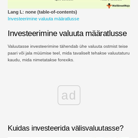
Finantsmodelleerimise õpetused
Lang L: none (table-of-contents)
Täisvorm
Investeerimine valuuta määratlusse
Investeerimine valuuta määratlusse
Riskijuhtimise õpetused
Valuutasse investeerimine tähendab ühe valuuta ostmist teise
paari või jala müümise teel, mida tavaliselt tehakse valuutaturu
kaudu, mida nimetatakse forexiks.
ad
Kuidas investeerida välisvaluutasse?