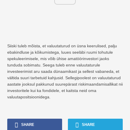
Siiski tuleb mõista, et valuutaturud on üsna keerulised, palju
ebakindluse ja kõikumistega, luues seeläbi ruumi tohutule
spekuleerimisele, mis võib ühise amatöörinvestori jaoks
tunduda sobimatu. Seega tuleb enne valuutaturule
investeerimist aru saada dünaamikast ja sellest vabaneda, et
vältida suuri tarbetuid kahjusid. Sellegipoolest on valuutaturud
aastate jooksul pakkunud suurepärast riskimaandamisallikat nii
investoritele kui ka fondidele, et kaitsta neid oma
valuutapositsioonidega.
SHARE
SHARE