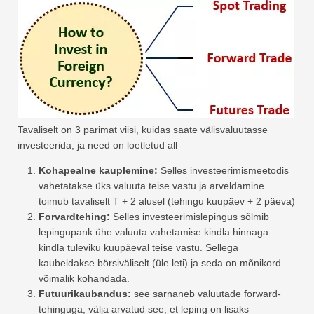
Tavaliselt on 3 parimat viisi, kuidas saate välisvaluutasse
investeerida, ja need on loetletud all
Kohapealne kauplemine:
Selles investeerimismeetodis
vahetatakse üks valuuta teise vastu ja arveldamine
toimub tavaliselt T + 2 alusel (tehingu kuupäev + 2 päeva)
Forvardtehing:
Selles investeerimislepingus sõlmib
lepingupank ühe valuuta vahetamise kindla hinnaga
kindla tuleviku kuupäeval teise vastu. Sellega
kaubeldakse börsiväliselt (üle leti) ja seda on mõnikord
võimalik kohandada.
Futuurikaubandus:
see sarnaneb valuutade forward-
tehinguga, välja arvatud see, et leping on lisaks