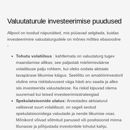
Valuutaturule investeerimise puudused
Allpool on toodud näpunäited, mis püüavad selgitada, kuidas
investeerimine valuutaturgudele on mõnes mõttes ebasoodne
-
Tohutu volatiilsus
: kahtlemata on valuutaturg tugev
maandamise allikas; see paljastab märkimisväärse
volatiilsuse palju rohkem, kui oleks oodata aktsiate
tavapärase liikumise käigus. Seetõttu on amatöörinvestoril
oluline oma riskitaluvusest väga hästi aru saada ja alles
siis investeerida valuutadesse. Ka riskid kipuvad olema
suuremad kui teised investeerimisstrateegiad
Spekulatsioonide ulatus:
Arvestades aktsiaturul
valitsevat suurt volatiilsust, on sageli seotud
spekulatsioonidega valuutade ja nende liikumise osas.
Mõnikord võivad sõlmitud panused või positsioonid minna
lõunasse ja põhjustada investoritele tohutut kahju.