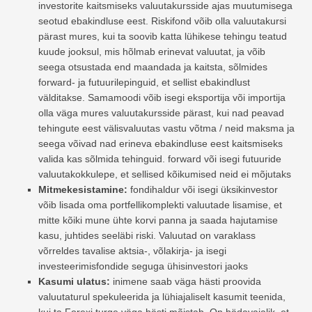
investorite kaitsmiseks valuutakursside ajas muutumisega
seotud ebakindluse eest. Riskifond võib olla valuutakursi
pärast mures, kui ta soovib katta lühikese tehingu teatud
kuude jooksul, mis hõlmab erinevat valuutat, ja võib
seega otsustada end maandada ja kaitsta, sõlmides
forward- ja futuurilepinguid, et sellist ebakindlust
välditakse. Samamoodi võib isegi eksportija või importija
olla väga mures valuutakursside pärast, kui nad peavad
tehingute eest välisvaluutas vastu võtma / neid maksma ja
seega võivad nad erineva ebakindluse eest kaitsmiseks
valida kas sõlmida tehinguid. forward või isegi futuuride
valuutakokkulepe, et sellised kõikumised neid ei mõjutaks
Mitmekesistamine:
fondihaldur või isegi üksikinvestor
võib lisada oma portfellikomplekti valuutade lisamise, et
mitte kõiki mune ühte korvi panna ja saada hajutamise
kasu, juhtides seeläbi riski. Valuutad on varaklass
võrreldes tavalise aktsia-, võlakirja- ja isegi
investeerimisfondide seguga ühisinvestori jaoks
Kasumi ulatus:
inimene saab väga hästi proovida
valuutaturul spekuleerida ja lühiajaliselt kasumit teenida,
kui ta Forexi turge väga hästi mõistab. On hädavajalik, et